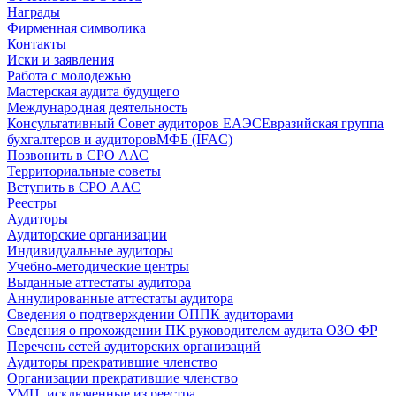
Награды
Фирменная символика
Контакты
Иски и заявления
Работа с молодежью
Мастерская аудита будущего
Международная деятельность
Консультативный Совет аудиторов ЕАЭС
Евразийская группа
бухгалтеров и аудиторов
МФБ (IFAC)
Позвонить в СРО ААС
Территориальные советы
Вступить в СРО ААС
Реестры
Аудиторы
Аудиторские организации
Индивидуальные аудиторы
Учебно-методические центры
Выданные аттестаты аудитора
Аннулированные аттестаты аудитора
Сведения о подтверждении ОППК аудиторами
Сведения о прохождении ПК руководителем аудита ОЗО ФР
Перечень сетей аудиторских организаций
Аудиторы прекратившие членство
Организации прекратившие членство
УМЦ, исключенные из реестра