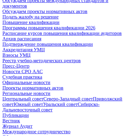
Обсуждаем проекты международных стандартов и
документов
Обсуждаем проекты нормативных актов
Подать жалобу на решение
Повышение квалификации
Программы повышения квалификации 2026
Расписание курсов повышения квалификации аудиторов
Архив расписания
Подтверждение повышения квалификации
Аккредитация УМЦ
Взносы УМЦ
Реестр учебно-методических центров
Пресс-Центр
Новости СРО ААС
Судебная практика
Официальные новости
Проекты нормативных актов
Региональные новости
Центральный совет
Северо-Западный совет
Приволжский
совет
Южный совет
Уральский совет
Сибирско-
Дальневосточный совет
Публикации
Вестник
Журнал Аудит
Международное сотрудничество