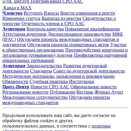
Телеграм-канал СРО ААС
Канал в MAX
Членство
Вступить
Взносы
Внести изменения в реестр
Изменение статуса
Выписка из реестра
Свидетельство о
членстве
Отчетность членов в СРО ААС
Аудиторам
Контроль качества
Повышение квалификации
Аттестация аудиторов
Дисциплинарное производство
МФБ
(IFAC)
Обсуждаем проекты международных стандартов и
документов
Обсуждаем проекты нормативных актов
Участие
в общественных организациях
Противодействие коррупции и
легализации (отмыванию) доходов
Профилактика нарушений
обязательных требований
Аудиторам
Законодательство
Развитие аудиторской
деятельности
Стандарты
Совет по аудиторской деятельности
Методические материалы, разъяснения и рекомендации
Обязанности
Судебная практика
Инструкции
Пресс-Центр
Новости СРО ААС
Официальные новости
Региональные новости
Публикации
Вестник
Журнал Аудит
Международное сотрудничество
Обсуждаем проекты
международных стандартов
Продолжая использовать наш сайт, вы даете согласие на
обработку файлов cookies и других
пользовательских данных, в соответствии с
политика