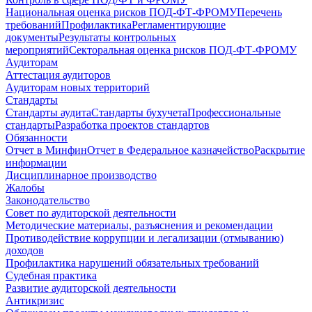
Национальная оценка рисков ПОД-ФТ-ФРОМУ
Перечень
требований
Профилактика
Регламентирующие
документы
Результаты контрольных
мероприятий
Секторальная оценка рисков ПОД-ФТ-ФРОМУ
Аудиторам
Аттестация аудиторов
Аудиторам новых территорий
Стандарты
Стандарты аудита
Стандарты бухучета
Профессиональные
стандарты
Разработка проектов стандартов
Обязанности
Отчет в Минфин
Отчет в Федеральное казначейство
Раскрытие
информации
Дисциплинарное производство
Жалобы
Законодательство
Совет по аудиторской деятельности
Методические материалы, разъяснения и рекомендации
Противодействие коррупции и легализации (отмыванию)
доходов
Профилактика нарушений обязательных требований
Судебная практика
Развитие аудиторской деятельности
Антикризис