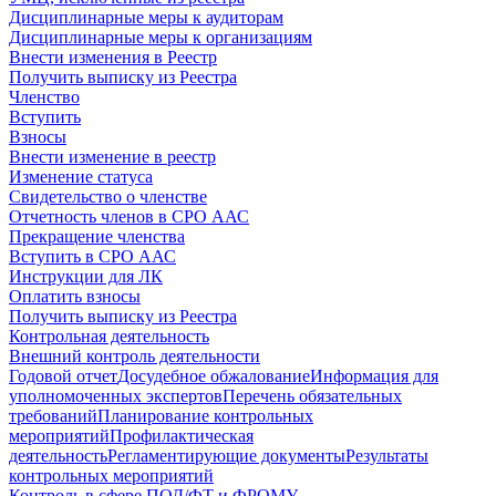
Дисциплинарные меры к аудиторам
Дисциплинарные меры к организациям
Внести изменения в Реестр
Получить выписку из Реестра
Членство
Вступить
Взносы
Внести изменение в реестр
Изменение статуса
Свидетельство о членстве
Отчетность членов в СРО ААС
Прекращение членства
Вступить в СРО ААС
Инструкции для ЛК
Оплатить взносы
Получить выписку из Реестра
Контрольная деятельность
Внешний контроль деятельности
Годовой отчет
Досудебное обжалование
Информация для
уполномоченных экспертов
Перечень обязательных
требований
Планирование контрольных
мероприятий
Профилактическая
деятельность
Регламентирующие документы
Результаты
контрольных мероприятий
Контроль в сфере ПОД/ФТ и ФРОМУ