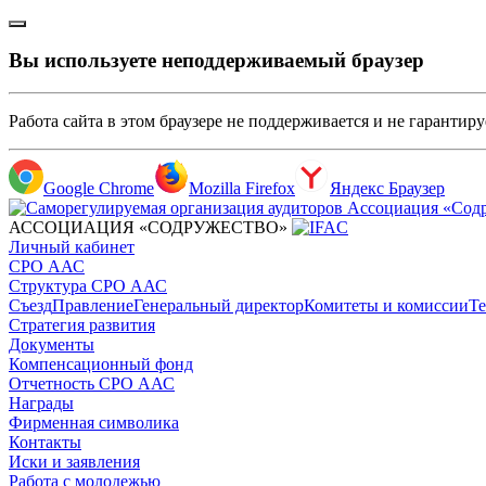
Вы используете неподдерживаемый браузер
Работа сайта в этом браузере не поддерживается и не гарантир
Google Chrome
Mozilla Firefox
Яндекс Браузер
АССОЦИАЦИЯ «СОДРУЖЕСТВО»
Личный кабинет
СРО ААС
Структура СРО ААС
Съезд
Правление
Генеральный директор
Комитеты и комиссии
Те
Стратегия развития
Документы
Компенсационный фонд
Отчетность СРО ААС
Награды
Фирменная символика
Контакты
Иски и заявления
Работа с молодежью