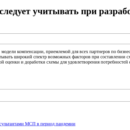
ледует учитывать при разраб
в модели компенсации, приемлемой для всех партнеров по бизне
ывать широкий спектр возможных факторов при составлении схе
рной оценки и доработки схемы для удовлетворения потребностей
сультантами МСП в период пандемии