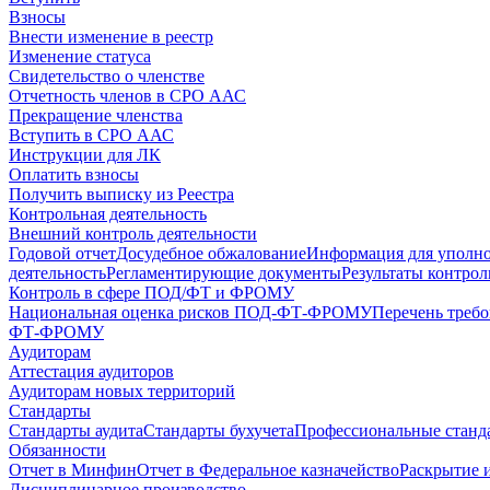
Взносы
Внести изменение в реестр
Изменение статуса
Свидетельство о членстве
Отчетность членов в СРО ААС
Прекращение членства
Вступить в СРО ААС
Инструкции для ЛК
Оплатить взносы
Получить выписку из Реестра
Контрольная деятельность
Внешний контроль деятельности
Годовой отчет
Досудебное обжалование
Информация для уполн
деятельность
Регламентирующие документы
Результаты контро
Контроль в сфере ПОД/ФТ и ФРОМУ
Национальная оценка рисков ПОД-ФТ-ФРОМУ
Перечень треб
ФТ-ФРОМУ
Аудиторам
Аттестация аудиторов
Аудиторам новых территорий
Стандарты
Стандарты аудита
Стандарты бухучета
Профессиональные станд
Обязанности
Отчет в Минфин
Отчет в Федеральное казначейство
Раскрытие 
Дисциплинарное производство