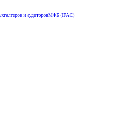
ухгалтеров и аудиторов
МФБ (IFAC)