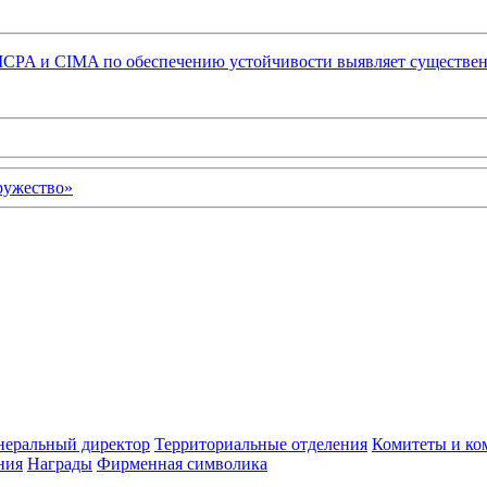
 AICPA и CIMA по обеспечению устойчивости выявляет существ
неральный директор
Территориальные отделения
Комитеты и ко
ния
Награды
Фирменная символика