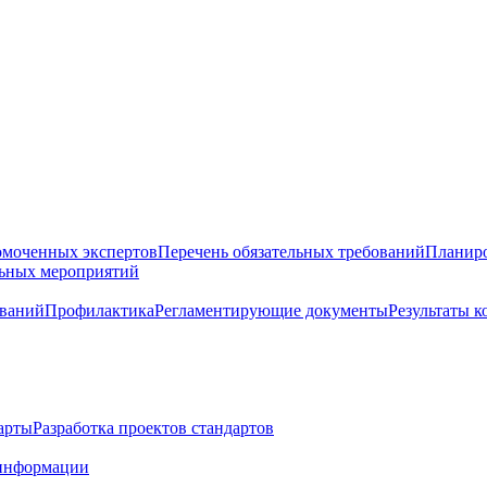
омоченных экспертов
Перечень обязательных требований
Планиро
льных мероприятий
ований
Профилактика
Регламентирующие документы
Результаты 
арты
Разработка проектов стандартов
информации