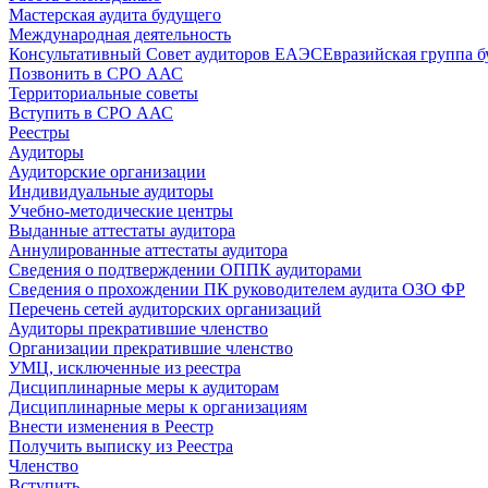
Мастерская аудита будущего
Международная деятельность
Консультативный Совет аудиторов ЕАЭС
Евразийская группа б
Позвонить в СРО ААС
Территориальные советы
Вступить в СРО ААС
Реестры
Аудиторы
Аудиторские организации
Индивидуальные аудиторы
Учебно-методические центры
Выданные аттестаты аудитора
Аннулированные аттестаты аудитора
Сведения о подтверждении ОППК аудиторами
Сведения о прохождении ПК руководителем аудита ОЗО ФР
Перечень сетей аудиторских организаций
Аудиторы прекратившие членство
Организации прекратившие членство
УМЦ, исключенные из реестра
Дисциплинарные меры к аудиторам
Дисциплинарные меры к организациям
Внести изменения в Реестр
Получить выписку из Реестра
Членство
Вступить