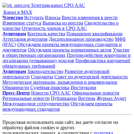
Телеграм-канал СРО ААС
Канал в MAX
Членство
Вступить
Взносы
Внести изменения в реестр
Изменение статуса
Выписка из реестра
Свидетельство о
членстве
Отчетность членов в СРО ААС
Аудиторам
Контроль качества
Повышение квалификации
Аттестация аудиторов
Дисциплинарное производство
МФБ
(IFAC)
Обсуждаем проекты международных стандартов и
документов
Обсуждаем проекты нормативных актов
Участие
в общественных организациях
Противодействие коррупции и
легализации (отмыванию) доходов
Профилактика нарушений
обязательных требований
Аудиторам
Законодательство
Развитие аудиторской
деятельности
Стандарты
Совет по аудиторской деятельности
Методические материалы, разъяснения и рекомендации
Обязанности
Судебная практика
Инструкции
Пресс-Центр
Новости СРО ААС
Официальные новости
Региональные новости
Публикации
Вестник
Журнал Аудит
Международное сотрудничество
Обсуждаем проекты
международных стандартов
Продолжая использовать наш сайт, вы даете согласие на
обработку файлов cookies и других
пользовательских данных, в соответствии с
политика