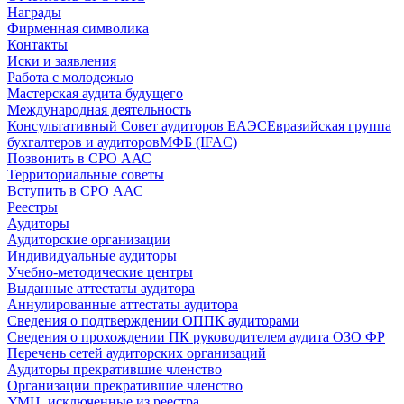
Награды
Фирменная символика
Контакты
Иски и заявления
Работа с молодежью
Мастерская аудита будущего
Международная деятельность
Консультативный Совет аудиторов ЕАЭС
Евразийская группа
бухгалтеров и аудиторов
МФБ (IFAC)
Позвонить в СРО ААС
Территориальные советы
Вступить в СРО ААС
Реестры
Аудиторы
Аудиторские организации
Индивидуальные аудиторы
Учебно-методические центры
Выданные аттестаты аудитора
Аннулированные аттестаты аудитора
Сведения о подтверждении ОППК аудиторами
Сведения о прохождении ПК руководителем аудита ОЗО ФР
Перечень сетей аудиторских организаций
Аудиторы прекратившие членство
Организации прекратившие членство
УМЦ, исключенные из реестра