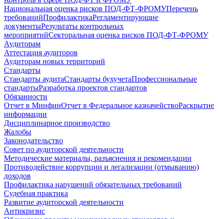
Национальная оценка рисков ПОД-ФТ-ФРОМУ
Перечень
требований
Профилактика
Регламентирующие
документы
Результаты контрольных
мероприятий
Секторальная оценка рисков ПОД-ФТ-ФРОМУ
Аудиторам
Аттестация аудиторов
Аудиторам новых территорий
Стандарты
Стандарты аудита
Стандарты бухучета
Профессиональные
стандарты
Разработка проектов стандартов
Обязанности
Отчет в Минфин
Отчет в Федеральное казначейство
Раскрытие
информации
Дисциплинарное производство
Жалобы
Законодательство
Совет по аудиторской деятельности
Методические материалы, разъяснения и рекомендации
Противодействие коррупции и легализации (отмыванию)
доходов
Профилактика нарушений обязательных требований
Судебная практика
Развитие аудиторской деятельности
Антикризис