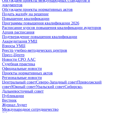
Обсуждаем проекты международных стандартов и
документов
Обсуждаем проекты нормативных актов
Подать жалобу на решение
Повышение квалификации
Программы повышения квалификации 2026
Расписание курсов повышения квалификации аудиторов
Архив расписания
Подтверждение повышения квалификации
Аккредитация УМЦ
Взносы УМЦ
Реестр учебно-методических центров
Пресс-Центр
Новости СРО ААС
Судебная практика
Официальные новости
Проекты нормативных актов
Региональные новости
Центральный совет
Северо-Западный совет
Приволжский
совет
Южный совет
Уральский совет
Сибирско-
Дальневосточный совет
Публикации
Вестник
Журнал Аудит
Международное сотрудничество