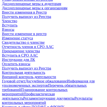
Дисциплинарные меры к аудиторам
Дисциплинарные меры к организациям
Внести изменения в Реестр
Получить выписку из Реестра
Членство
Вступить
Взносы
Внести изменение в реестр
Изменение статуса
Свидетельство о членстве
Отчетность членов в СРО ААС
Прекращение членства
Вступить в СРО ААС
Инструкции для ЛК
Оплатить взносы
Получить выписку из Реестра
Контрольная деятельность
Внешний контроль деятельности
Годовой отчет
Досудебное обжалование
Информация для
уполномоченных экспертов
Перечень обязательных
требований
Планирование контрольных
мероприятий
Профилактическая
деятельность
Регламентирующие документы
Результаты
контрольных мероприятий
Контроль в сфере ПОД/ФТ и ФРОМУ