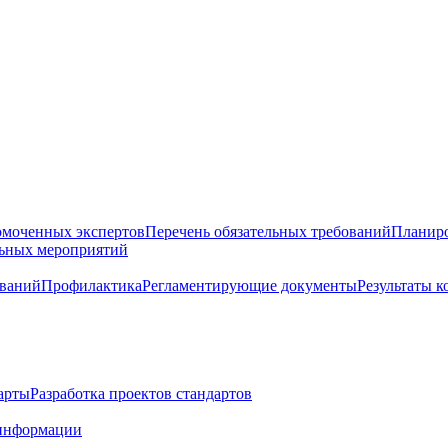
омоченных экспертов
Перечень обязательных требований
Планиро
льных мероприятий
ований
Профилактика
Регламентирующие документы
Результаты 
арты
Разработка проектов стандартов
информации