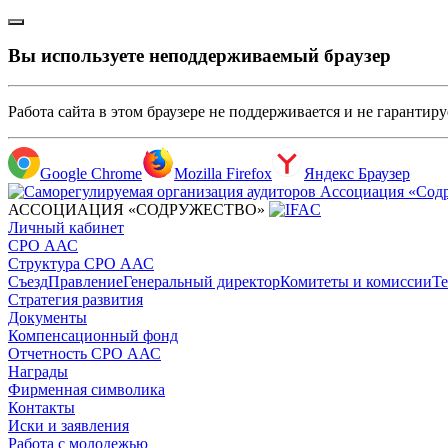
Вы используете неподдерживаемый браузер
Работа сайта в этом браузере не поддерживается и не гарантир
Google Chrome
Mozilla Firefox
Яндекс Браузер
АССОЦИАЦИЯ «СОДРУЖЕСТВО»
Личный кабинет
СРО ААС
Структура СРО ААС
Съезд
Правление
Генеральный директор
Комитеты и комиссии
Те
Стратегия развития
Документы
Компенсационный фонд
Отчетность СРО ААС
Награды
Фирменная символика
Контакты
Иски и заявления
Работа с молодежью