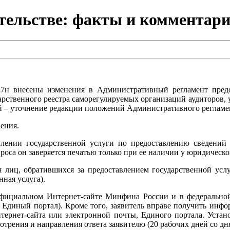
тельстве: факты и комментарии
7н внесены изменения в Административный регламент пред
арственного реестра саморегулируемых организаций аудиторов,
й – уточнение редакции положений Административного регламе
ения.
авлении государственной услуги по предоставлению сведений
роса он заверяется печатью только при ее наличии у юридическо
лиц, обратившихся за предоставлением государственной услу
ная услуга).
 официальном Интернет-сайте Минфина России и в федеральн
– Единый портал). Кроме того, заявитель вправе получить инф
нтернет-сайта или электронной почты, Единого портала. Уст
отрения и направления ответа заявителю (20 рабочих дней со дн