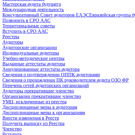
Мастерская аудита будущего
Международная деятельность
Консультативный Совет аудиторов ЕАЭС
Евразийская группа б
Позвонить в СРО ААС
Территориальные советы
Вступить в СРО ААС
Реестры
Аудиторы
Аудиторские организации
Индивидуальные аудиторы
Учебно-методические центры
Выданные аттестаты аудитора
Аннулированные аттестаты аудитора
Сведения о подтверждении ОППК аудиторами
Сведения о прохождении ПК руководителем аудита ОЗО ФР
Перечень сетей аудиторских организаций
Аудиторы прекратившие членство
Организации прекратившие членство
УМЦ, исключенные из реестра
Дисциплинарные меры к аудиторам
Дисциплинарные меры к организациям
Внести изменения в Реестр
Получить выписку из Реестра
Членство
Вступить