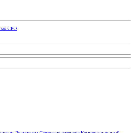
стью СРО
миссии
Документы
Стратегия развития
Компенсационный