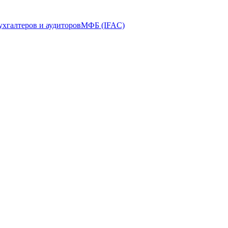
ухгалтеров и аудиторов
МФБ (IFAC)