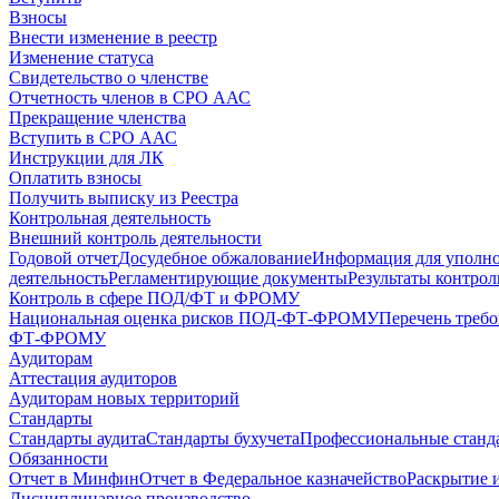
Взносы
Внести изменение в реестр
Изменение статуса
Свидетельство о членстве
Отчетность членов в СРО ААС
Прекращение членства
Вступить в СРО ААС
Инструкции для ЛК
Оплатить взносы
Получить выписку из Реестра
Контрольная деятельность
Внешний контроль деятельности
Годовой отчет
Досудебное обжалование
Информация для уполн
деятельность
Регламентирующие документы
Результаты контро
Контроль в сфере ПОД/ФТ и ФРОМУ
Национальная оценка рисков ПОД-ФТ-ФРОМУ
Перечень треб
ФТ-ФРОМУ
Аудиторам
Аттестация аудиторов
Аудиторам новых территорий
Стандарты
Стандарты аудита
Стандарты бухучета
Профессиональные станд
Обязанности
Отчет в Минфин
Отчет в Федеральное казначейство
Раскрытие 
Дисциплинарное производство