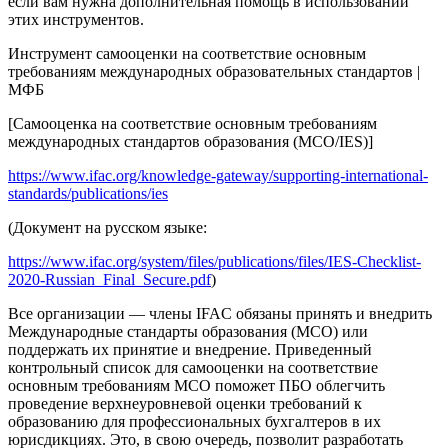
если вам нужна дополнительная помощь в использовании
этих инструментов.
Инструмент самооценки на соответствие основным
требованиям международных образовательных стандартов |
МФБ
[Самооценка на соответствие основным требованиям
международных стандартов образования (МСО/IES)]
https://www.ifac.org/knowledge-gateway/supporting-international-
standards/publications/ies
(Документ на русском языке:
https://www.ifac.org/system/files/publications/files/IES-Checklist-
2020-Russian_Final_Secure.pdf
)
Все организации ― члены IFAC обязаны принять и внедрить
Международные стандарты образования (МСО) или
поддержать их принятие и внедрение. Приведенный
контрольный список для самооценки на соответствие
основным требованиям МСО поможет ПБО облегчить
проведение верхнеуровневой оценки требований к
образованию для профессиональных бухгалтеров в их
юрисдикциях. Это, в свою очередь, позволит разработать