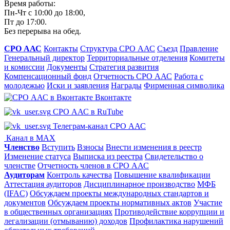
Время работы:
Пн-Чт с 10:00 до 18:00,
Пт до 17:00.
Без перерыва на обед.
СРО ААС
Контакты
Структура СРО ААС
Съезд
Правление
Генеральный директор
Территориальные отделения
Комитеты
и комиссии
Документы
Стратегия развития
Компенсационный фонд
Отчетность СРО ААС
Работа с
молодежью
Иски и заявления
Награды
Фирменная символика
Вконтакте
СРО ААС в RuTube
Телеграм-канал СРО ААС
Канал в MAX
Членство
Вступить
Взносы
Внести изменения в реестр
Изменение статуса
Выписка из реестра
Свидетельство о
членстве
Отчетность членов в СРО ААС
Аудиторам
Контроль качества
Повышение квалификации
Аттестация аудиторов
Дисциплинарное производство
МФБ
(IFAC)
Обсуждаем проекты международных стандартов и
документов
Обсуждаем проекты нормативных актов
Участие
в общественных организациях
Противодействие коррупции и
легализации (отмыванию) доходов
Профилактика нарушений