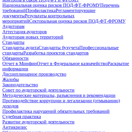
Национальная оценка рисков ПОД-ФТ-ФРОМУ
Перечень
требований
Профилактика
Регламентирующие
документы
Результаты контрольных
мероприятий
Секторальная оценка рисков ПОД-ФТ-ФРОМУ
Аудиторам
Аттестация аудиторов
Аудиторам новых территорий
Стандарты
Стандарты аудита
Стандарты бухучета
Профессиональные
стандарты
Разработка проектов стандартов
Обязанности
Отчет в Минфин
Отчет в Федеральное казначейство
Раскрытие
информации
Дисциплинарное производство
Жалобы
Законодательство
Совет по аудиторской деятельности
Методические материалы, разъяснения и рекомендации
Противодействие коррупции и легализации (отмыванию)
доходов
Профилактика нарушений обязательных требований
Судебная практика
Развитие аудиторской деятельности
Антикризис