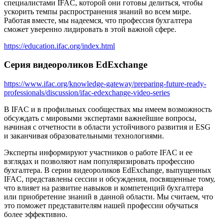
специалистами IFAC, которой они готовы делиться, чтобы
ускорить темпы распространения знаний во всем мире.
Работая вместе, мы надеемся, что профессия бухгалтера
сможет уверенно лидировать в этой важной сфере.
https://education.ifac.org/index.html
Серия видеороликов EdExchange
https://www.ifac.org/knowledge-gateway/preparing-future-ready-
professionals/discussion/ifac-edexchange-video-series
В IFAC и в профильных сообществах мы имеем возможность
обсуждать с мировыми экспертами важнейшие вопросы,
начиная с отчетности в области устойчивого развития и ESG
и заканчивая образовательными технологиями.
Эксперты информируют участников о работе IFAC и ее
взглядах и позволяют нам популяризировать профессию
бухгалтера. В серии видеороликов EdExchange, выпущенных
IFAC, представлены сессии и обсуждения, посвященные тому,
что влияет на развитие навыков и компетенций бухгалтера
или приобретение знаний в данной области. Мы считаем, что
это поможет представителям нашей профессии обучаться
более эффективно.