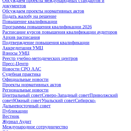
Обсуждаем проекты международных стандартов и
документов
Обсуждаем проекты нормативных актов
Подать жалобу на решение
Повышение квалификации
Программы повышения квалификации 2026
Расписание курсов повышения квалификации аудиторов
Архив расписания
Подтверждение повышения квалификации
Аккредитация УМЦ
Взносы УМЦ
Реестр учебно-методических центров
Пресс-Центр
Новости СРО ААС
Судебная практика
Официальные новости
Проекты нормативных актов
Региональные новости
Центральный совет
Северо-Западный совет
Приволжский
совет
Южный совет
Уральский совет
Сибирско-
Дальневосточный совет
Публикации
Вестник
Журнал Аудит
Международное сотрудничество