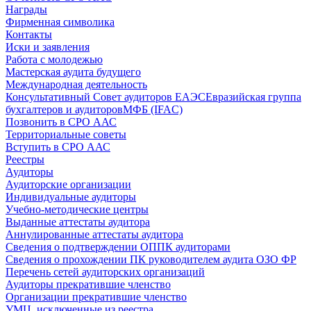
Награды
Фирменная символика
Контакты
Иски и заявления
Работа с молодежью
Мастерская аудита будущего
Международная деятельность
Консультативный Совет аудиторов ЕАЭС
Евразийская группа
бухгалтеров и аудиторов
МФБ (IFAC)
Позвонить в СРО ААС
Территориальные советы
Вступить в СРО ААС
Реестры
Аудиторы
Аудиторские организации
Индивидуальные аудиторы
Учебно-методические центры
Выданные аттестаты аудитора
Аннулированные аттестаты аудитора
Сведения о подтверждении ОППК аудиторами
Сведения о прохождении ПК руководителем аудита ОЗО ФР
Перечень сетей аудиторских организаций
Аудиторы прекратившие членство
Организации прекратившие членство
УМЦ, исключенные из реестра