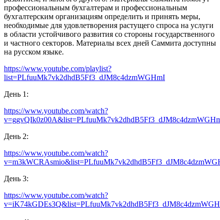
профессиональным бухгалтерам и профессиональным
бухгалтерским организациям определить и принять меры,
необходимые для удовлетворения растущего спроса на услуги
в области устойчивого развития со стороны государственного
и частного секторов. Материалы всех дней Саммита доступны
на русском языке.
https://www.youtube.com/playlist?
list=PLfuuMk7vk2dhdB5Ff3_dJM8c4dzmWGHmI
День 1:
https://www.youtube.com/watch?
v=ggvQIk0z00A&list=PLfuuMk7vk2dhdB5Ff3_dJM8c4dzmWGHm
День 2:
https://www.youtube.com/watch?
v=m3kWCRAsmio&list=PLfuuMk7vk2dhdB5Ff3_dJM8c4dzmWG
День 3:
https://www.youtube.com/watch?
v=iK74kGDEs3Q&list=PLfuuMk7vk2dhdB5Ff3_dJM8c4dzmWGH