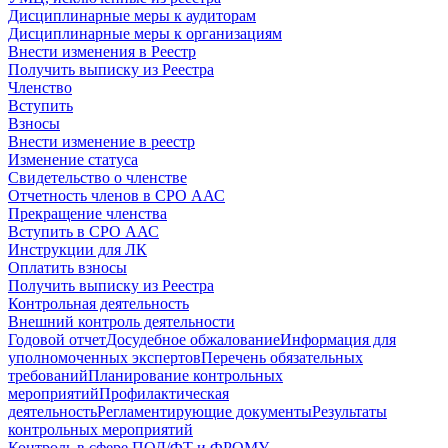
Дисциплинарные меры к аудиторам
Дисциплинарные меры к организациям
Внести изменения в Реестр
Получить выписку из Реестра
Членство
Вступить
Взносы
Внести изменение в реестр
Изменение статуса
Свидетельство о членстве
Отчетность членов в СРО ААС
Прекращение членства
Вступить в СРО ААС
Инструкции для ЛК
Оплатить взносы
Получить выписку из Реестра
Контрольная деятельность
Внешний контроль деятельности
Годовой отчет
Досудебное обжалование
Информация для
уполномоченных экспертов
Перечень обязательных
требований
Планирование контрольных
мероприятий
Профилактическая
деятельность
Регламентирующие документы
Результаты
контрольных мероприятий
Контроль в сфере ПОД/ФТ и ФРОМУ