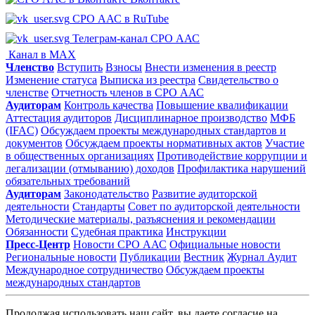
СРО ААС в RuTube
Телеграм-канал СРО ААС
Канал в MAX
Членство
Вступить
Взносы
Внести изменения в реестр
Изменение статуса
Выписка из реестра
Свидетельство о
членстве
Отчетность членов в СРО ААС
Аудиторам
Контроль качества
Повышение квалификации
Аттестация аудиторов
Дисциплинарное производство
МФБ
(IFAC)
Обсуждаем проекты международных стандартов и
документов
Обсуждаем проекты нормативных актов
Участие
в общественных организациях
Противодействие коррупции и
легализации (отмыванию) доходов
Профилактика нарушений
обязательных требований
Аудиторам
Законодательство
Развитие аудиторской
деятельности
Стандарты
Совет по аудиторской деятельности
Методические материалы, разъяснения и рекомендации
Обязанности
Судебная практика
Инструкции
Пресс-Центр
Новости СРО ААС
Официальные новости
Региональные новости
Публикации
Вестник
Журнал Аудит
Международное сотрудничество
Обсуждаем проекты
международных стандартов
Продолжая использовать наш сайт, вы даете согласие на