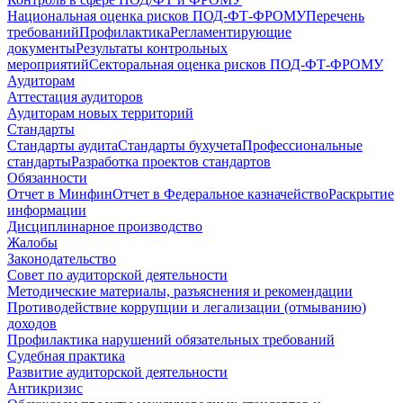
Национальная оценка рисков ПОД-ФТ-ФРОМУ
Перечень
требований
Профилактика
Регламентирующие
документы
Результаты контрольных
мероприятий
Секторальная оценка рисков ПОД-ФТ-ФРОМУ
Аудиторам
Аттестация аудиторов
Аудиторам новых территорий
Стандарты
Стандарты аудита
Стандарты бухучета
Профессиональные
стандарты
Разработка проектов стандартов
Обязанности
Отчет в Минфин
Отчет в Федеральное казначейство
Раскрытие
информации
Дисциплинарное производство
Жалобы
Законодательство
Совет по аудиторской деятельности
Методические материалы, разъяснения и рекомендации
Противодействие коррупции и легализации (отмыванию)
доходов
Профилактика нарушений обязательных требований
Судебная практика
Развитие аудиторской деятельности
Антикризис