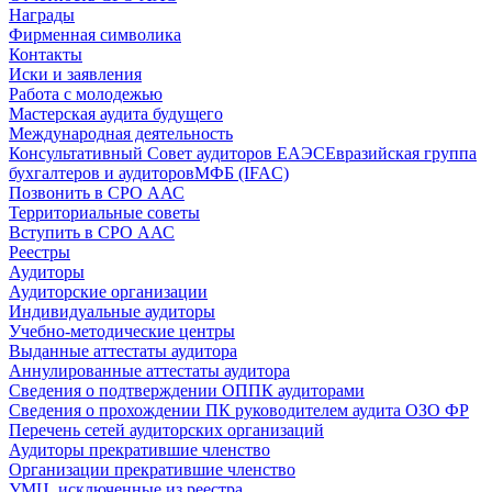
Награды
Фирменная символика
Контакты
Иски и заявления
Работа с молодежью
Мастерская аудита будущего
Международная деятельность
Консультативный Совет аудиторов ЕАЭС
Евразийская группа
бухгалтеров и аудиторов
МФБ (IFAC)
Позвонить в СРО ААС
Территориальные советы
Вступить в СРО ААС
Реестры
Аудиторы
Аудиторские организации
Индивидуальные аудиторы
Учебно-методические центры
Выданные аттестаты аудитора
Аннулированные аттестаты аудитора
Сведения о подтверждении ОППК аудиторами
Сведения о прохождении ПК руководителем аудита ОЗО ФР
Перечень сетей аудиторских организаций
Аудиторы прекратившие членство
Организации прекратившие членство
УМЦ, исключенные из реестра