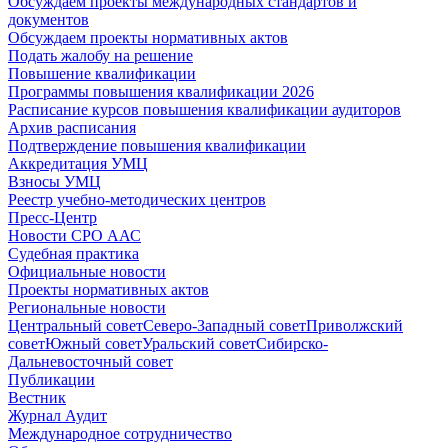
Обсуждаем проекты международных стандартов и
документов
Обсуждаем проекты нормативных актов
Подать жалобу на решение
Повышение квалификации
Программы повышения квалификации 2026
Расписание курсов повышения квалификации аудиторов
Архив расписания
Подтверждение повышения квалификации
Аккредитация УМЦ
Взносы УМЦ
Реестр учебно-методических центров
Пресс-Центр
Новости СРО ААС
Судебная практика
Официальные новости
Проекты нормативных актов
Региональные новости
Центральный совет
Северо-Западный совет
Приволжский
совет
Южный совет
Уральский совет
Сибирско-
Дальневосточный совет
Публикации
Вестник
Журнал Аудит
Международное сотрудничество