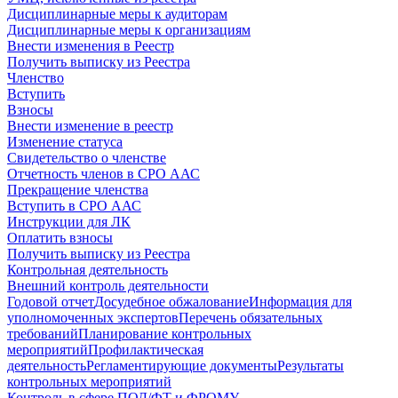
Дисциплинарные меры к аудиторам
Дисциплинарные меры к организациям
Внести изменения в Реестр
Получить выписку из Реестра
Членство
Вступить
Взносы
Внести изменение в реестр
Изменение статуса
Свидетельство о членстве
Отчетность членов в СРО ААС
Прекращение членства
Вступить в СРО ААС
Инструкции для ЛК
Оплатить взносы
Получить выписку из Реестра
Контрольная деятельность
Внешний контроль деятельности
Годовой отчет
Досудебное обжалование
Информация для
уполномоченных экспертов
Перечень обязательных
требований
Планирование контрольных
мероприятий
Профилактическая
деятельность
Регламентирующие документы
Результаты
контрольных мероприятий
Контроль в сфере ПОД/ФТ и ФРОМУ