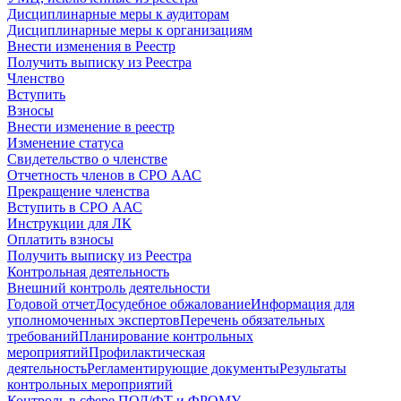
Дисциплинарные меры к аудиторам
Дисциплинарные меры к организациям
Внести изменения в Реестр
Получить выписку из Реестра
Членство
Вступить
Взносы
Внести изменение в реестр
Изменение статуса
Свидетельство о членстве
Отчетность членов в СРО ААС
Прекращение членства
Вступить в СРО ААС
Инструкции для ЛК
Оплатить взносы
Получить выписку из Реестра
Контрольная деятельность
Внешний контроль деятельности
Годовой отчет
Досудебное обжалование
Информация для
уполномоченных экспертов
Перечень обязательных
требований
Планирование контрольных
мероприятий
Профилактическая
деятельность
Регламентирующие документы
Результаты
контрольных мероприятий
Контроль в сфере ПОД/ФТ и ФРОМУ