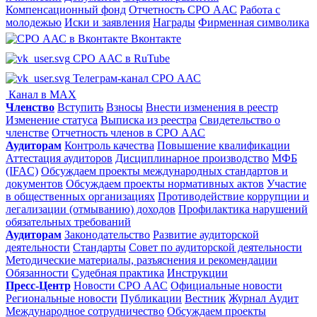
Компенсационный фонд
Отчетность СРО ААС
Работа с
молодежью
Иски и заявления
Награды
Фирменная символика
Вконтакте
СРО ААС в RuTube
Телеграм-канал СРО ААС
Канал в MAX
Членство
Вступить
Взносы
Внести изменения в реестр
Изменение статуса
Выписка из реестра
Свидетельство о
членстве
Отчетность членов в СРО ААС
Аудиторам
Контроль качества
Повышение квалификации
Аттестация аудиторов
Дисциплинарное производство
МФБ
(IFAC)
Обсуждаем проекты международных стандартов и
документов
Обсуждаем проекты нормативных актов
Участие
в общественных организациях
Противодействие коррупции и
легализации (отмыванию) доходов
Профилактика нарушений
обязательных требований
Аудиторам
Законодательство
Развитие аудиторской
деятельности
Стандарты
Совет по аудиторской деятельности
Методические материалы, разъяснения и рекомендации
Обязанности
Судебная практика
Инструкции
Пресс-Центр
Новости СРО ААС
Официальные новости
Региональные новости
Публикации
Вестник
Журнал Аудит
Международное сотрудничество
Обсуждаем проекты