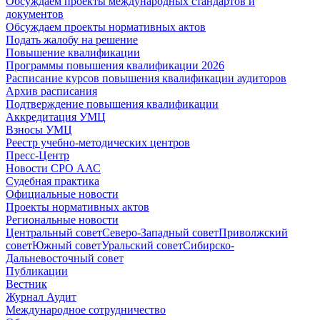
Обсуждаем проекты международных стандартов и
документов
Обсуждаем проекты нормативных актов
Подать жалобу на решение
Повышение квалификации
Программы повышения квалификации 2026
Расписание курсов повышения квалификации аудиторов
Архив расписания
Подтверждение повышения квалификации
Аккредитация УМЦ
Взносы УМЦ
Реестр учебно-методических центров
Пресс-Центр
Новости СРО ААС
Судебная практика
Официальные новости
Проекты нормативных актов
Региональные новости
Центральный совет
Северо-Западный совет
Приволжский
совет
Южный совет
Уральский совет
Сибирско-
Дальневосточный совет
Публикации
Вестник
Журнал Аудит
Международное сотрудничество