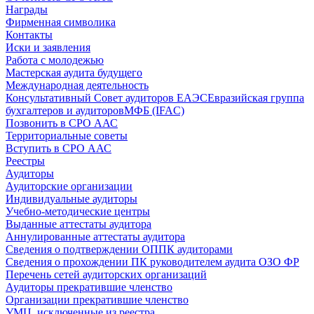
Награды
Фирменная символика
Контакты
Иски и заявления
Работа с молодежью
Мастерская аудита будущего
Международная деятельность
Консультативный Совет аудиторов ЕАЭС
Евразийская группа
бухгалтеров и аудиторов
МФБ (IFAC)
Позвонить в СРО ААС
Территориальные советы
Вступить в СРО ААС
Реестры
Аудиторы
Аудиторские организации
Индивидуальные аудиторы
Учебно-методические центры
Выданные аттестаты аудитора
Аннулированные аттестаты аудитора
Сведения о подтверждении ОППК аудиторами
Сведения о прохождении ПК руководителем аудита ОЗО ФР
Перечень сетей аудиторских организаций
Аудиторы прекратившие членство
Организации прекратившие членство
УМЦ, исключенные из реестра