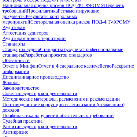
Национальная оценка рисков ПОД-ФТ-ФРОМУ
Перечень
требований
Профилактика
Регламентирующие
документы
Результаты контрольных
мероприятий
Секторальная оценка рисков ПОД-ФТ-ФРОМУ
Аудиторам
Аттестация аудиторов
Аудиторам новых территорий
Стандарты
Стандарты аудита
Стандарты бухучета
Профессиональные
стандарты
Разработка проектов стандартов
Обязанности
Отчет в Минфин
Отчет в Федеральное казначейство
Раскрытие
информации
Дисциплинарное производство
Жалобы
Законодательство
Совет по аудиторской деятельности
Методические материалы, разъяснения и рекомендации
Противодействие коррупции и легализации (отмыванию)
доходов
Профилактика нарушений обязательных требований
Судебная практика
Развитие аудиторской деятельности
Антикризис