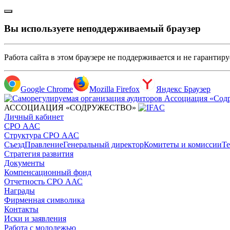
Вы используете неподдерживаемый браузер
Работа сайта в этом браузере не поддерживается и не гарантир
Google Chrome
Mozilla Firefox
Яндекс Браузер
АССОЦИАЦИЯ «СОДРУЖЕСТВО»
Личный кабинет
СРО ААС
Структура СРО ААС
Съезд
Правление
Генеральный директор
Комитеты и комиссии
Те
Стратегия развития
Документы
Компенсационный фонд
Отчетность СРО ААС
Награды
Фирменная символика
Контакты
Иски и заявления
Работа с молодежью