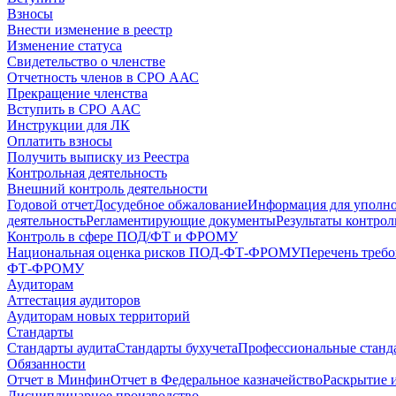
Взносы
Внести изменение в реестр
Изменение статуса
Свидетельство о членстве
Отчетность членов в СРО ААС
Прекращение членства
Вступить в СРО ААС
Инструкции для ЛК
Оплатить взносы
Получить выписку из Реестра
Контрольная деятельность
Внешний контроль деятельности
Годовой отчет
Досудебное обжалование
Информация для уполн
деятельность
Регламентирующие документы
Результаты контро
Контроль в сфере ПОД/ФТ и ФРОМУ
Национальная оценка рисков ПОД-ФТ-ФРОМУ
Перечень треб
ФТ-ФРОМУ
Аудиторам
Аттестация аудиторов
Аудиторам новых территорий
Стандарты
Стандарты аудита
Стандарты бухучета
Профессиональные станд
Обязанности
Отчет в Минфин
Отчет в Федеральное казначейство
Раскрытие 
Дисциплинарное производство