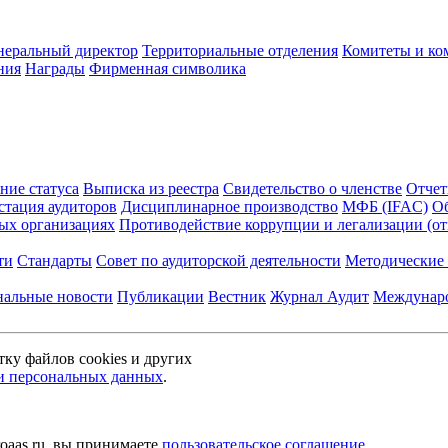
неральный директор
Территориальные отделения
Комитеты и ко
ния
Награды
Фирменная символика
ние статуса
Выписка из реестра
Свидетельство о членстве
Отчет
стация аудиторов
Дисциплинарное производство
МФБ (IFAC)
Об
ых организациях
Противодействие коррупции и легализации (о
ти
Стандарты
Совет по аудиторской деятельности
Методические 
нальные новости
Публикации
Вестник
Журнал Аудит
Междунаро
тку файлов cookies и других
и персональных данных
.
oaas.ru, вы принимаете
пользовательское соглашение
.