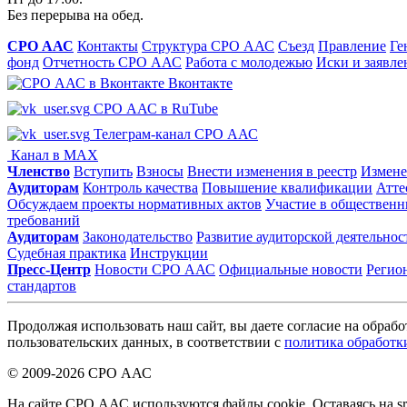
Без перерыва на обед.
СРО ААС
Контакты
Структура СРО ААС
Съезд
Правление
Ге
фонд
Отчетность СРО ААС
Работа с молодежью
Иски и заявле
Вконтакте
СРО ААС в RuTube
Телеграм-канал СРО ААС
Канал в MAX
Членство
Вступить
Взносы
Внести изменения в реестр
Измене
Аудиторам
Контроль качества
Повышение квалификации
Атте
Обсуждаем проекты нормативных актов
Участие в общественн
требований
Аудиторам
Законодательство
Развитие аудиторской деятельнос
Судебная практика
Инструкции
Пресс-Центр
Новости СРО ААС
Официальные новости
Регио
стандартов
Продолжая использовать наш сайт, вы даете согласие на обрабо
пользовательских данных, в соответствии с
политика обработк
© 2009-2026 СРО ААС
На сайте СРО ААС используются файлы cookie. Оставаясь на sr