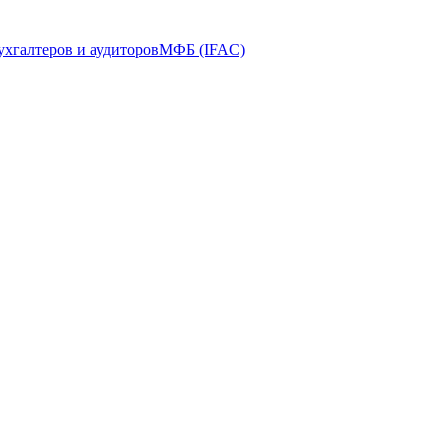
ухгалтеров и аудиторов
МФБ (IFAC)