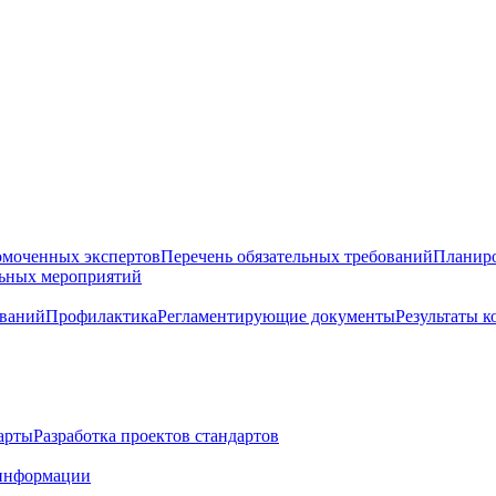
омоченных экспертов
Перечень обязательных требований
Планиро
льных мероприятий
ований
Профилактика
Регламентирующие документы
Результаты 
арты
Разработка проектов стандартов
информации