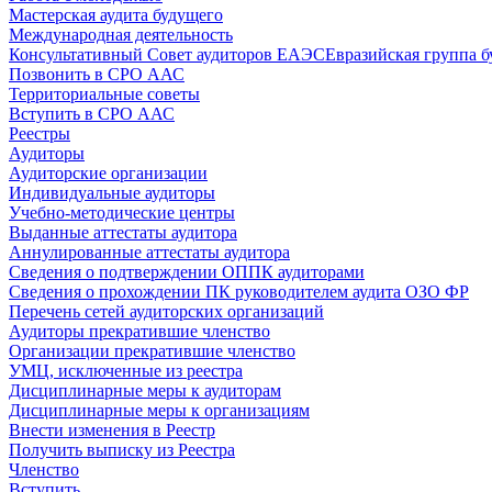
Мастерская аудита будущего
Международная деятельность
Консультативный Совет аудиторов ЕАЭС
Евразийская группа б
Позвонить в СРО ААС
Территориальные советы
Вступить в СРО ААС
Реестры
Аудиторы
Аудиторские организации
Индивидуальные аудиторы
Учебно-методические центры
Выданные аттестаты аудитора
Аннулированные аттестаты аудитора
Сведения о подтверждении ОППК аудиторами
Сведения о прохождении ПК руководителем аудита ОЗО ФР
Перечень сетей аудиторских организаций
Аудиторы прекратившие членство
Организации прекратившие членство
УМЦ, исключенные из реестра
Дисциплинарные меры к аудиторам
Дисциплинарные меры к организациям
Внести изменения в Реестр
Получить выписку из Реестра
Членство
Вступить