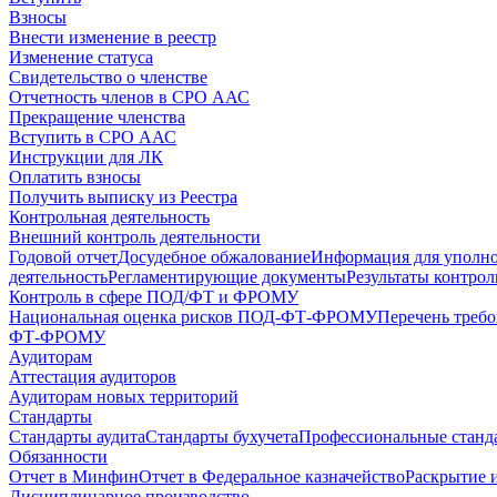
Взносы
Внести изменение в реестр
Изменение статуса
Свидетельство о членстве
Отчетность членов в СРО ААС
Прекращение членства
Вступить в СРО ААС
Инструкции для ЛК
Оплатить взносы
Получить выписку из Реестра
Контрольная деятельность
Внешний контроль деятельности
Годовой отчет
Досудебное обжалование
Информация для уполн
деятельность
Регламентирующие документы
Результаты контро
Контроль в сфере ПОД/ФТ и ФРОМУ
Национальная оценка рисков ПОД-ФТ-ФРОМУ
Перечень треб
ФТ-ФРОМУ
Аудиторам
Аттестация аудиторов
Аудиторам новых территорий
Стандарты
Стандарты аудита
Стандарты бухучета
Профессиональные станд
Обязанности
Отчет в Минфин
Отчет в Федеральное казначейство
Раскрытие 
Дисциплинарное производство