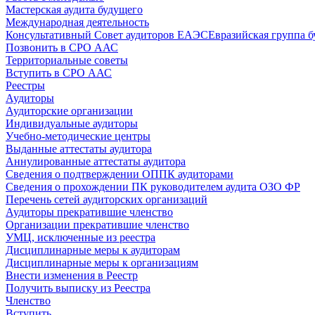
Мастерская аудита будущего
Международная деятельность
Консультативный Совет аудиторов ЕАЭС
Евразийская группа б
Позвонить в СРО ААС
Территориальные советы
Вступить в СРО ААС
Реестры
Аудиторы
Аудиторские организации
Индивидуальные аудиторы
Учебно-методические центры
Выданные аттестаты аудитора
Аннулированные аттестаты аудитора
Сведения о подтверждении ОППК аудиторами
Сведения о прохождении ПК руководителем аудита ОЗО ФР
Перечень сетей аудиторских организаций
Аудиторы прекратившие членство
Организации прекратившие членство
УМЦ, исключенные из реестра
Дисциплинарные меры к аудиторам
Дисциплинарные меры к организациям
Внести изменения в Реестр
Получить выписку из Реестра
Членство
Вступить