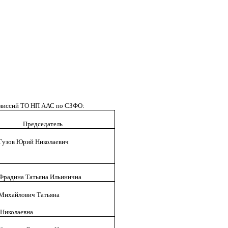
омиссий ТО НП ААС по СЗФО:
Председатель
Гузов Юрий Николаевич
Фрадина Татьяна Ильинична
Михайлович Татьяна
Николаевна