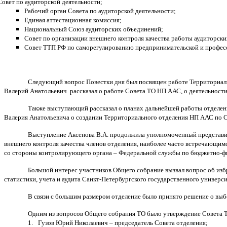
Совет по аудиторской деятельности;
Рабочий орган Совета по аудиторской деятельности;
Единая аттестационная комиссия;
Национальный Союз аудиторских объединений;
Совет по организации внешнего контроля качества работы аудиторск
Совет ТТП РФ по саморегулированию предпринимательской и професс
Следующий вопрос Повестки дня был посвящен работе Территориальн
Валерий Анатольевич рассказал о работе Совета ТО НП ААС, о деятельност
Также выступающий рассказал о планах дальнейшей работы отделен
Валерия Анатольевича о создании Территориального отделения НП ААС по
Выступление Аксенова В.А. продолжила уполномоченный представи
внешнего контроля качества членов отделения, наиболее часто встречающим
со стороны контролирующего органа – Федеральной службы по бюджетно-ф
Большой интерес участников Общего собрание вызвал вопрос об из
статистики, учета и аудита Санкт-Петербургского государственного универси
В связи с большим размером отделение было принято решение о выб
Одним из вопросов Общего собрания ТО было утверждение Совета Т
1.
Гузов Юрий Николаевич – председатель Совета отделения;