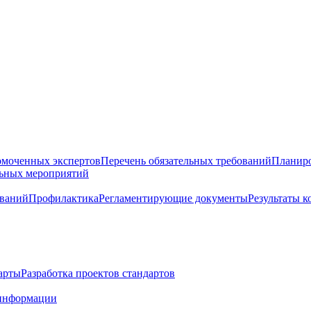
омоченных экспертов
Перечень обязательных требований
Планиро
льных мероприятий
ований
Профилактика
Регламентирующие документы
Результаты 
арты
Разработка проектов стандартов
информации