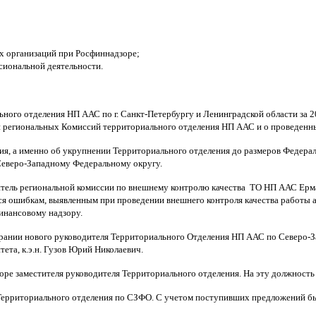
их организаций при Росфиннадзоре;
иональной деятельности.
ого отделения НП ААС по г. Санкт-Петербургу и Ленинградской области за 2
и региональных Комиссий территориального отделения НП ААС и о проведенн
ия, а именно об укрупнении Территориального отделения до размеров Федер
 Северо-Западному Федеральному округу.
тель региональной комиссии по внешнему контролю качества ТО НП ААС Ерма
ся ошибкам, выявленным при проведении внешнего контроля качества работы 
инансовому надзору.
брании нового руководителя Территориального Отделения НП ААС по Северо-
тета, к.э.н. Гузов Юрий Николаевич.
оре заместителя руководителя Территориального отделения. На эту должность
ерриториального отделения по СЗФО. С учетом поступивших предложений был