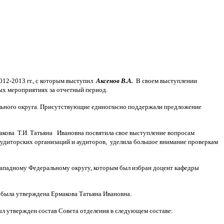
012-2013 гг., с которым выступил
Аксенов В.А.
В своем выступлении
ых мероприятиях за отчетный период.
ального округа. Присутствующие единогласно поддержали предложение
кова Т.И. Татьяна Ивановна посвятила свое выступление вопросам
аудиторских организаций и аудиторов, уделила большое внимание проверкам
Западному Федеральному округу, которым был избран доцент кафедры
 была утверждена Ермакова Татьяна Ивановна.
 утвержден состав Совета отделения в следующем составе: