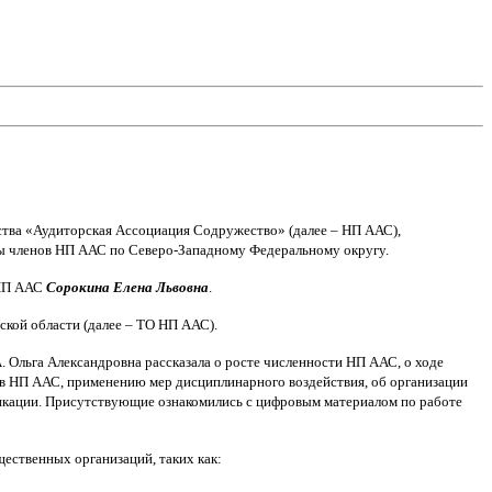
ства «Аудиторская Ассоциация Содружество» (далее – НП ААС),
сы членов НП ААС по Северо-Западному Федеральному округу.
 НП ААС
Сорокина Елена Львовна
.
ской области (далее – ТО НП ААС).
 Ольга Александровна рассказала о росте численности НП ААС, о ходе
ов НП ААС, применению мер дисциплинарного воздействия, об организации
икации. Присутствующие ознакомились с цифровым материалом по работе
ественных организаций, таких как: