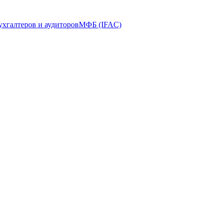
ухгалтеров и аудиторов
МФБ (IFAC)