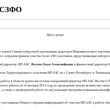
я СЗФО
Пресс-релиз
ие членов Саморегулируемой организации аудиторов Некоммерческого партнер
го собрания приняли участие более 100 участников, представляющие интере
ьный директор НП ААС
Носова Ольга Александровна
и финансовый директор
ель Территориального отделения НП ААС по г. Санкт-Петербургу и Ленинград
работе в области аудита выступила генеральный директор НП ААС Носова О.А.
огах работы за 10 месяцев 2013 года по проведению контроля качества член
, а также о проведенной работе по актуализации программ повышения квалиф
с участниками Общего собрания информацией об участии НП ААС в работе общ