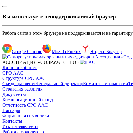
Вы используете неподдерживаемый браузер
Работа сайта в этом браузере не поддерживается и не гарантир
Google Chrome
Mozilla Firefox
Яндекс Браузер
АССОЦИАЦИЯ «СОДРУЖЕСТВО»
Личный кабинет
СРО ААС
Структура СРО ААС
Съезд
Правление
Генеральный директор
Комитеты и комиссии
Те
Стратегия развития
Документы
Компенсационный фонд
Отчетность СРО ААС
Награды
Фирменная символика
Контакты
Иски и заявления
Работа с молодежью