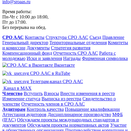
info@sroaas.ru
Время работы:
Пн-Чт с 10:00 до 18:00,
Пт до 17:00.
Без перерыва на обед.
СРО ААС
Контакты
Структура СРО ААС
Съезд
Правление
Генеральный директор
Территориальные отделения
Комитеты
и комиссии
Документы
Стратегия развития
Компенсационный фонд
Отчетность СРО ААС
Работа с
молодежью
Иски и заявления
Награды
Фирменная символика
Вконтакте
СРО ААС в RuTube
Телеграм-канал СРО ААС
Канал в MAX
Членство
Вступить
Взносы
Внести изменения в реестр
Изменение статуса
Выписка из реестра
Свидетельство о
членстве
Отчетность членов в СРО ААС
Аудиторам
Контроль качества
Повышение квалификации
Аттестация аудиторов
Дисциплинарное производство
МФБ
(IFAC)
Обсуждаем проекты международных стандартов и
документов
Обсуждаем проекты нормативных актов
Участие
в общественных организациях
Противодействие коррупции и