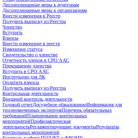
Дисциплинарные меры к аудиторам
Дисциплинарные меры к организациям
Внести изменения в Реестр
Получить выписку из Реестра
Членство
Вступить
Взносы
Внести изменение в реестр
Изменение статуса
Свидетельство о членстве
Отчетность членов в СРО ААС
Прекращение членства
Вступить в СРО ААС
Инструкции для ЛК
Оплатить взносы
Получить выписку из Реестра
Контрольная деятельность
Внешний контроль деятельности
Годовой отчет
Досудебное обжалование
Информация для
уполномоченных экспертов
Перечень обязательных
требований
Планирование контрольных
мероприятий
Профилактическая
деятельность
Регламентирующие документы
Результаты
контрольных мероприятий
Контроль в сфере ПОД/ФТ и ФРОМУ