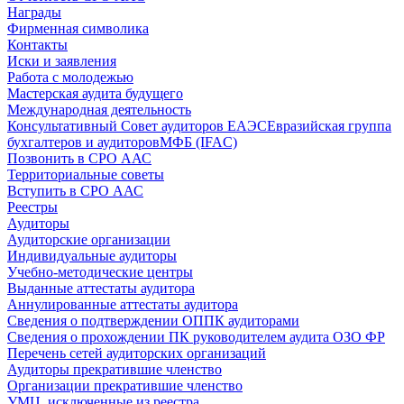
Награды
Фирменная символика
Контакты
Иски и заявления
Работа с молодежью
Мастерская аудита будущего
Международная деятельность
Консультативный Совет аудиторов ЕАЭС
Евразийская группа
бухгалтеров и аудиторов
МФБ (IFAC)
Позвонить в СРО ААС
Территориальные советы
Вступить в СРО ААС
Реестры
Аудиторы
Аудиторские организации
Индивидуальные аудиторы
Учебно-методические центры
Выданные аттестаты аудитора
Аннулированные аттестаты аудитора
Сведения о подтверждении ОППК аудиторами
Сведения о прохождении ПК руководителем аудита ОЗО ФР
Перечень сетей аудиторских организаций
Аудиторы прекратившие членство
Организации прекратившие членство
УМЦ, исключенные из реестра