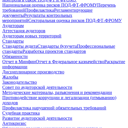
Национальная оценка рисков ПОД-ФТ-ФРОМУ
Перечень
требований
Профилактика
Регламентирующие
документы
Результаты контрольных
мероприятий
Секторальная оценка рисков ПОД-ФТ-ФРОМУ
Аудиторам
Аттестация аудиторов
Аудиторам новых территорий
Стандарты
Стандарты аудита
Стандарты бухучета
Профессиональные
стандарты
Разработка проектов стандартов
Обязанности
Отчет в Минфин
Отчет в Федеральное казначейство
Раскрытие
информации
Дисциплинарное производство
Жалобы
Законодательство
Совет по аудиторской деятельности
Методические материалы, разъяснения и рекомендации
Противодействие коррупции и легализации (отмыванию)
доходов
Профилактика нарушений обязательных требований
Судебная практика
Развитие аудиторской деятельности
Антикризис