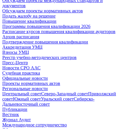
Обсуждаем проекты международных стандартов и
документов
Обсуждаем проекты нормативных актов
Подать жалобу на решение
Повышение квалификации
Программы повышения квалификации 2026
Расписание курсов повышения квалификации аудиторов
Архив расписания
Подтверждение повышения квалификации
Аккредитация УМЦ
Взносы УМЦ
Реестр учебно-методических центров
Пресс-Центр
Новости СРО ААС
Судебная практика
Официальные новости
Проекты нормативных актов
Региональные новости
Центральный совет
Северо-Западный совет
Приволжский
совет
Южный совет
Уральский совет
Сибирско-
Дальневосточный совет
Публикации
Вестник
Журнал Аудит
Международное сотрудничество