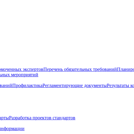
омоченных экспертов
Перечень обязательных требований
Планиро
льных мероприятий
ований
Профилактика
Регламентирующие документы
Результаты 
арты
Разработка проектов стандартов
информации