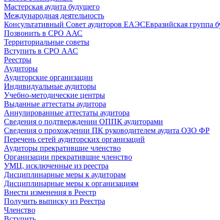
Мастерская аудита будущего
Международная деятельность
Консультативный Совет аудиторов ЕАЭС
Евразийская группа б
Позвонить в СРО ААС
Территориальные советы
Вступить в СРО ААС
Реестры
Аудиторы
Аудиторские организации
Индивидуальные аудиторы
Учебно-методические центры
Выданные аттестаты аудитора
Аннулированные аттестаты аудитора
Сведения о подтверждении ОППК аудиторами
Сведения о прохождении ПК руководителем аудита ОЗО ФР
Перечень сетей аудиторских организаций
Аудиторы прекратившие членство
Организации прекратившие членство
УМЦ, исключенные из реестра
Дисциплинарные меры к аудиторам
Дисциплинарные меры к организациям
Внести изменения в Реестр
Получить выписку из Реестра
Членство
Вступить