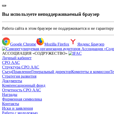
Вы используете неподдерживаемый браузер
Работа сайта в этом браузере не поддерживается и не гарантир
Google Chrome
Mozilla Firefox
Яндекс Браузер
АССОЦИАЦИЯ «СОДРУЖЕСТВО»
Личный кабинет
СРО ААС
Структура СРО ААС
Съезд
Правление
Генеральный директор
Комитеты и комиссии
Те
Стратегия развития
Документы
Компенсационный фонд
Отчетность СРО ААС
Награды
Фирменная символика
Контакты
Иски и заявления
Работа с молодежью