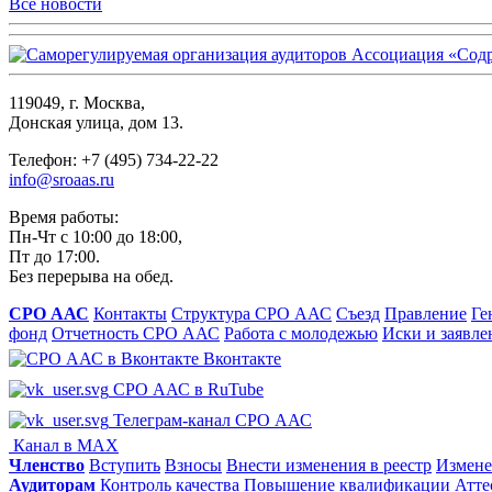
Все новости
119049, г. Москва,
Донская улица, дом 13.
Телефон: +7 (495) 734-22-22
info@sroaas.ru
Время работы:
Пн-Чт с 10:00 до 18:00,
Пт до 17:00.
Без перерыва на обед.
СРО ААС
Контакты
Структура СРО ААС
Съезд
Правление
Ге
фонд
Отчетность СРО ААС
Работа с молодежью
Иски и заявле
Вконтакте
СРО ААС в RuTube
Телеграм-канал СРО ААС
Канал в MAX
Членство
Вступить
Взносы
Внести изменения в реестр
Измене
Аудиторам
Контроль качества
Повышение квалификации
Атте