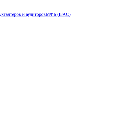
ухгалтеров и аудиторов
МФБ (IFAC)