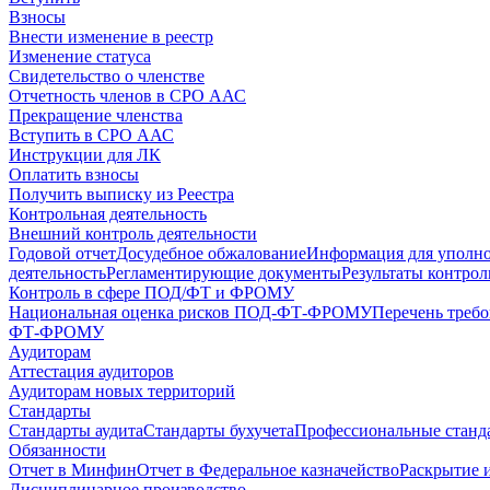
Взносы
Внести изменение в реестр
Изменение статуса
Свидетельство о членстве
Отчетность членов в СРО ААС
Прекращение членства
Вступить в СРО ААС
Инструкции для ЛК
Оплатить взносы
Получить выписку из Реестра
Контрольная деятельность
Внешний контроль деятельности
Годовой отчет
Досудебное обжалование
Информация для уполн
деятельность
Регламентирующие документы
Результаты контро
Контроль в сфере ПОД/ФТ и ФРОМУ
Национальная оценка рисков ПОД-ФТ-ФРОМУ
Перечень треб
ФТ-ФРОМУ
Аудиторам
Аттестация аудиторов
Аудиторам новых территорий
Стандарты
Стандарты аудита
Стандарты бухучета
Профессиональные станд
Обязанности
Отчет в Минфин
Отчет в Федеральное казначейство
Раскрытие 
Дисциплинарное производство