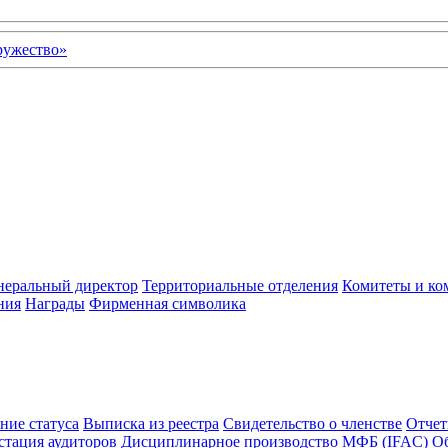
неральный директор
Территориальные отделения
Комитеты и ко
ния
Награды
Фирменная символика
ние статуса
Выписка из реестра
Свидетельство о членстве
Отчет
стация аудиторов
Дисциплинарное производство
МФБ (IFAC)
Об