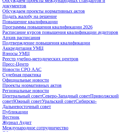
Обсуждаем проекты международных стандартов и
документов
Обсуждаем проекты нормативных актов
Подать жалобу на решение
Повышение квалификации
Программы повышения квалификации 2026
Расписание курсов повышения квалификации аудиторов
Архив расписания
Подтверждение повышения квалификации
Аккредитация УМЦ
Взносы УМЦ
Реестр учебно-методических центров
Пресс-Центр
Новости СРО ААС
Судебная практика
Официальные новости
Проекты нормативных актов
Региональные новости
Центральный совет
Северо-Западный совет
Приволжский
совет
Южный совет
Уральский совет
Сибирско-
Дальневосточный совет
Публикации
Вестник
Журнал Аудит
Международное сотрудничество