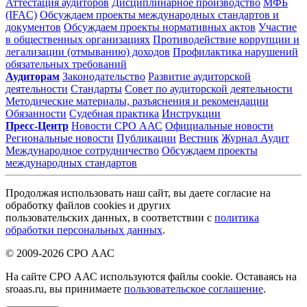
Аттестация аудиторов
Дисциплинарное производство
МФБ
(IFAC)
Обсуждаем проекты международных стандартов и
документов
Обсуждаем проекты нормативных актов
Участие
в общественных организациях
Противодействие коррупции и
легализации (отмыванию) доходов
Профилактика нарушений
обязательных требований
Аудиторам
Законодательство
Развитие аудиторской
деятельности
Стандарты
Совет по аудиторской деятельности
Методические материалы, разъяснения и рекомендации
Обязанности
Судебная практика
Инструкции
Пресс-Центр
Новости СРО ААС
Официальные новости
Региональные новости
Публикации
Вестник
Журнал Аудит
Международное сотрудничество
Обсуждаем проекты
международных стандартов
Продолжая использовать наш сайт, вы даете согласие на
обработку файлов cookies и других
пользовательских данных, в соответствии с
политика
обработки персональных данных
.
© 2009-2026 СРО ААС
На сайте СРО ААС используются файлы cookie. Оставаясь на
sroaas.ru, вы принимаете
пользовательское соглашение
.