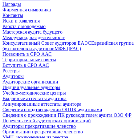
Награды
Фирменная символика
Контакты
Иски и заявления
Работа с молодежью
Мастерская аудита будущего
Международная деятельность
Консультативный Совет аудиторов ЕАЭС
Евразийская группа
бухгалтеров и аудиторов
МФБ (IFAC)
Позвонить в СРО ААС
Территориальные советы
Вступить в СРО ААС
Реестры
Аудиторы
Аудиторские организации
Индивидуальные аудиторы
Учебно-методические центры
Выданные аттестаты аудитора
Аннулированные аттестаты аудитора
Сведения о подтверждении ОППК аудиторами
Сведения о прохождении ПК руководителем аудита ОЗО ФР
Перечень сетей аудиторских организаций
Аудиторы прекратившие членство
Организации прекратившие членство
УМЦ, исключенные из реестра