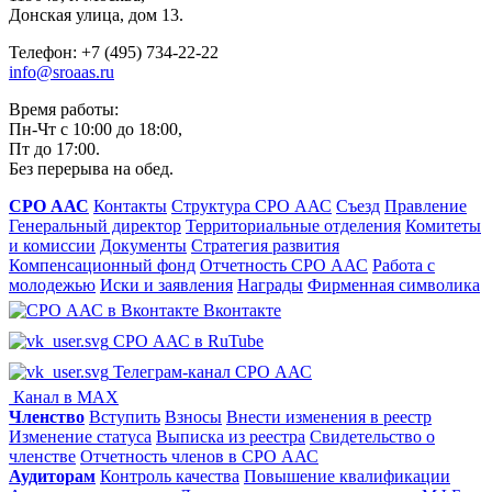
Донская улица, дом 13.
Телефон: +7 (495) 734-22-22
info@sroaas.ru
Время работы:
Пн-Чт с 10:00 до 18:00,
Пт до 17:00.
Без перерыва на обед.
СРО ААС
Контакты
Структура СРО ААС
Съезд
Правление
Генеральный директор
Территориальные отделения
Комитеты
и комиссии
Документы
Стратегия развития
Компенсационный фонд
Отчетность СРО ААС
Работа с
молодежью
Иски и заявления
Награды
Фирменная символика
Вконтакте
СРО ААС в RuTube
Телеграм-канал СРО ААС
Канал в MAX
Членство
Вступить
Взносы
Внести изменения в реестр
Изменение статуса
Выписка из реестра
Свидетельство о
членстве
Отчетность членов в СРО ААС
Аудиторам
Контроль качества
Повышение квалификации