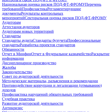
Национальная оценка рисков ПОД-ФТ-ФРОМУ
Перечень
требований
Профилактика
Регламентирующие
документы
Результаты контрольных
мероприятий
Секторальная оценка рисков ПОД-ФТ-ФРОМУ
Аудиторам
Аттестация аудиторов
Аудиторам новых территорий
Стандарты
Стандарты аудита
Стандарты бухучета
Профессиональные
стандарты
Разработка проектов стандартов
Обязанности
Отчет в Минфин
Отчет в Федеральное казначейство
Раскрытие
информации
Дисциплинарное производство
Жалобы
Законодательство
Совет по аудиторской деятельности
Методические материалы, разъяснения и рекомендации
Противодействие коррупции и легализации (отмыванию)
доходов
Профилактика нарушений обязательных требований
Судебная практика
Развитие аудиторской деятельности
Антикризис