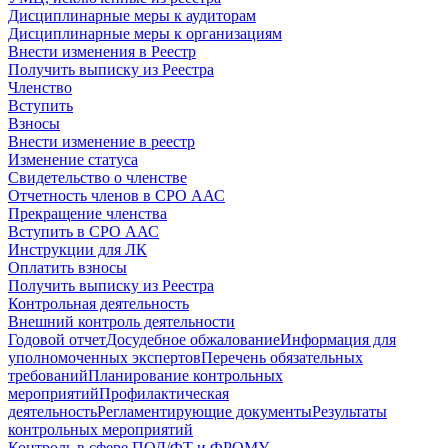
Дисциплинарные меры к аудиторам
Дисциплинарные меры к организациям
Внести изменения в Реестр
Получить выписку из Реестра
Членство
Вступить
Взносы
Внести изменение в реестр
Изменение статуса
Свидетельство о членстве
Отчетность членов в СРО ААС
Прекращение членства
Вступить в СРО ААС
Инструкции для ЛК
Оплатить взносы
Получить выписку из Реестра
Контрольная деятельность
Внешний контроль деятельности
Годовой отчет
Досудебное обжалование
Информация для
уполномоченных экспертов
Перечень обязательных
требований
Планирование контрольных
мероприятий
Профилактическая
деятельность
Регламентирующие документы
Результаты
контрольных мероприятий
Контроль в сфере ПОД/ФТ и ФРОМУ