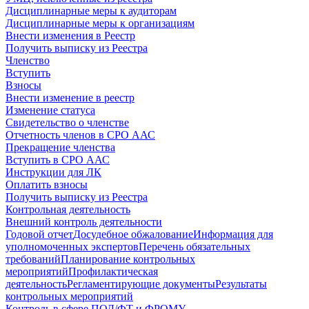
Дисциплинарные меры к аудиторам
Дисциплинарные меры к организациям
Внести изменения в Реестр
Получить выписку из Реестра
Членство
Вступить
Взносы
Внести изменение в реестр
Изменение статуса
Свидетельство о членстве
Отчетность членов в СРО ААС
Прекращение членства
Вступить в СРО ААС
Инструкции для ЛК
Оплатить взносы
Получить выписку из Реестра
Контрольная деятельность
Внешний контроль деятельности
Годовой отчет
Досудебное обжалование
Информация для
уполномоченных экспертов
Перечень обязательных
требований
Планирование контрольных
мероприятий
Профилактическая
деятельность
Регламентирующие документы
Результаты
контрольных мероприятий
Контроль в сфере ПОД/ФТ и ФРОМУ