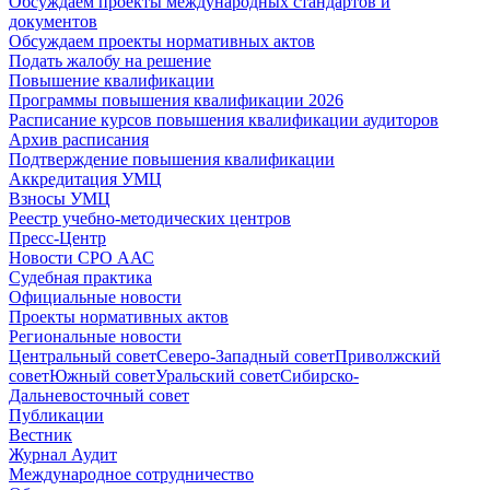
Обсуждаем проекты международных стандартов и
документов
Обсуждаем проекты нормативных актов
Подать жалобу на решение
Повышение квалификации
Программы повышения квалификации 2026
Расписание курсов повышения квалификации аудиторов
Архив расписания
Подтверждение повышения квалификации
Аккредитация УМЦ
Взносы УМЦ
Реестр учебно-методических центров
Пресс-Центр
Новости СРО ААС
Судебная практика
Официальные новости
Проекты нормативных актов
Региональные новости
Центральный совет
Северо-Западный совет
Приволжский
совет
Южный совет
Уральский совет
Сибирско-
Дальневосточный совет
Публикации
Вестник
Журнал Аудит
Международное сотрудничество