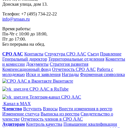
Донская улица, дом 13.
Телефон: +7 (495) 734-22-22
info@sroaas.ru
Время работы:
Пн-Чт с 10:00 до 18:00,
Пт до 17:00.
Без перерыва на обед.
СРО ААС
Контакты
Структура СРО ААС
Съезд
Правление
Генеральный директор
Территориальные отделения
Комитеты
и комиссии
Документы
Стратегия развития
Компенсационный фонд
Отчетность СРО ААС
Работа с
молодежью
Иски и заявления
Награды
Фирменная символика
Вконтакте
СРО ААС в RuTube
Телеграм-канал СРО ААС
Канал в MAX
Членство
Вступить
Взносы
Внести изменения в реестр
Изменение статуса
Выписка из реестра
Свидетельство о
членстве
Отчетность членов в СРО ААС
Аудиторам
Контроль качества
Повышение квалификации