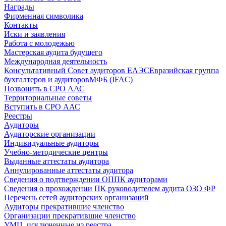
Награды
Фирменная символика
Контакты
Иски и заявления
Работа с молодежью
Мастерская аудита будущего
Международная деятельность
Консультативный Совет аудиторов ЕАЭС
Евразийская группа
бухгалтеров и аудиторов
МФБ (IFAC)
Позвонить в СРО ААС
Территориальные советы
Вступить в СРО ААС
Реестры
Аудиторы
Аудиторские организации
Индивидуальные аудиторы
Учебно-методические центры
Выданные аттестаты аудитора
Аннулированные аттестаты аудитора
Сведения о подтверждении ОППК аудиторами
Сведения о прохождении ПК руководителем аудита ОЗО ФР
Перечень сетей аудиторских организаций
Аудиторы прекратившие членство
Организации прекратившие членство
УМЦ, исключенные из реестра