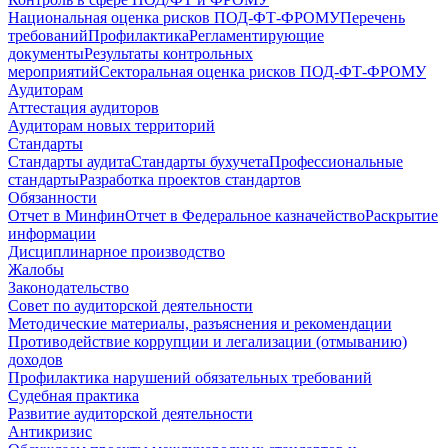
Национальная оценка рисков ПОД-ФТ-ФРОМУ
Перечень
требований
Профилактика
Регламентирующие
документы
Результаты контрольных
мероприятий
Секторальная оценка рисков ПОД-ФТ-ФРОМУ
Аудиторам
Аттестация аудиторов
Аудиторам новых территорий
Стандарты
Стандарты аудита
Стандарты бухучета
Профессиональные
стандарты
Разработка проектов стандартов
Обязанности
Отчет в Минфин
Отчет в Федеральное казначейство
Раскрытие
информации
Дисциплинарное производство
Жалобы
Законодательство
Совет по аудиторской деятельности
Методические материалы, разъяснения и рекомендации
Противодействие коррупции и легализации (отмыванию)
доходов
Профилактика нарушений обязательных требований
Судебная практика
Развитие аудиторской деятельности
Антикризис