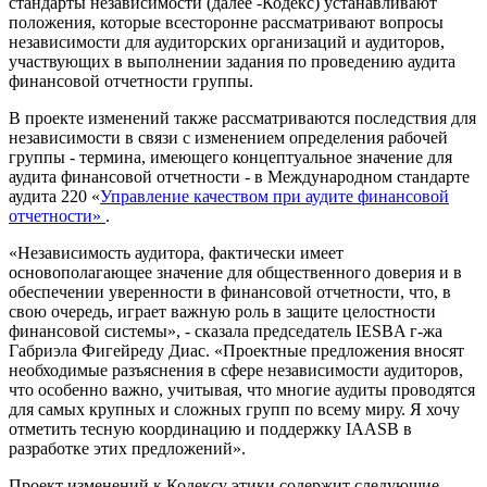
стандарты независимости (далее -Кодекс) устанавливают
положения, которые всесторонне рассматривают вопросы
независимости для аудиторских организаций и аудиторов,
участвующих в выполнении задания по проведению аудита
финансовой отчетности группы.
В проекте изменений также рассматриваются последствия для
независимости в связи с изменением определения рабочей
группы - термина, имеющего концептуальное значение для
аудита финансовой отчетности - в Международном стандарте
аудита 220 «
Управление качеством
при аудите финансовой
отчетности»
.
«Независимость аудитора, фактически имеет
основополагающее значение для общественного доверия и в
обеспечении уверенности в финансовой отчетности, что, в
свою очередь, играет важную роль в защите целостности
финансовой системы», - сказала председатель IESBA г-жа
Габриэла Фигейреду Диас. «Проектные предложения вносят
необходимые разъяснения в сфере независимости аудиторов,
что особенно важно, учитывая, что многие аудиты проводятся
для самых крупных и сложных групп по всему миру. Я хочу
отметить тесную координацию и поддержку IAASB в
разработке этих предложений».
Проект изменений к Кодексу этики содержит следующие