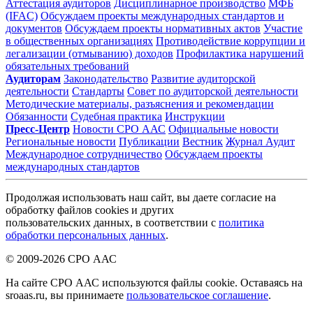
Аттестация аудиторов
Дисциплинарное производство
МФБ
(IFAC)
Обсуждаем проекты международных стандартов и
документов
Обсуждаем проекты нормативных актов
Участие
в общественных организациях
Противодействие коррупции и
легализации (отмыванию) доходов
Профилактика нарушений
обязательных требований
Аудиторам
Законодательство
Развитие аудиторской
деятельности
Стандарты
Совет по аудиторской деятельности
Методические материалы, разъяснения и рекомендации
Обязанности
Судебная практика
Инструкции
Пресс-Центр
Новости СРО ААС
Официальные новости
Региональные новости
Публикации
Вестник
Журнал Аудит
Международное сотрудничество
Обсуждаем проекты
международных стандартов
Продолжая использовать наш сайт, вы даете согласие на
обработку файлов cookies и других
пользовательских данных, в соответствии с
политика
обработки персональных данных
.
© 2009-2026 СРО ААС
На сайте СРО ААС используются файлы cookie. Оставаясь на
sroaas.ru, вы принимаете
пользовательское соглашение
.