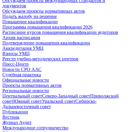
Обсуждаем проекты международных стандартов и
документов
Обсуждаем проекты нормативных актов
Подать жалобу на решение
Повышение квалификации
Программы повышения квалификации 2026
Расписание курсов повышения квалификации аудиторов
Архив расписания
Подтверждение повышения квалификации
Аккредитация УМЦ
Взносы УМЦ
Реестр учебно-методических центров
Пресс-Центр
Новости СРО ААС
Судебная практика
Официальные новости
Проекты нормативных актов
Региональные новости
Центральный совет
Северо-Западный совет
Приволжский
совет
Южный совет
Уральский совет
Сибирско-
Дальневосточный совет
Публикации
Вестник
Журнал Аудит
Международное сотрудничество