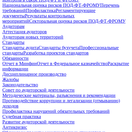
Национальная оценка рисков ПОД-ФТ-ФРОМУ
Перечень
требований
Профилактика
Регламентирующие
документы
Результаты контрольных
мероприятий
Секторальная оценка рисков ПОД-ФТ-ФРОМУ
Аудиторам
Аттестация аудиторов
Аудиторам новых территорий
Стандарты
Стандарты аудита
Стандарты бухучета
Профессиональные
стандарты
Разработка проектов стандартов
Обязанности
Отчет в Минфин
Отчет в Федеральное казначейство
Раскрытие
информации
Дисциплинарное производство
Жалобы
Законодательство
Совет по аудиторской деятельности
Методические материалы, разъяснения и рекомендации
Противодействие коррупции и легализации (отмыванию)
доходов
Профилактика нарушений обязательных требований
Судебная практика
Развитие аудиторской деятельности
Антикризис