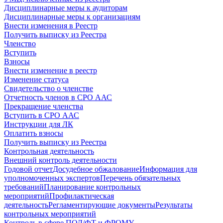
Дисциплинарные меры к аудиторам
Дисциплинарные меры к организациям
Внести изменения в Реестр
Получить выписку из Реестра
Членство
Вступить
Взносы
Внести изменение в реестр
Изменение статуса
Свидетельство о членстве
Отчетность членов в СРО ААС
Прекращение членства
Вступить в СРО ААС
Инструкции для ЛК
Оплатить взносы
Получить выписку из Реестра
Контрольная деятельность
Внешний контроль деятельности
Годовой отчет
Досудебное обжалование
Информация для
уполномоченных экспертов
Перечень обязательных
требований
Планирование контрольных
мероприятий
Профилактическая
деятельность
Регламентирующие документы
Результаты
контрольных мероприятий
Контроль в сфере ПОД/ФТ и ФРОМУ