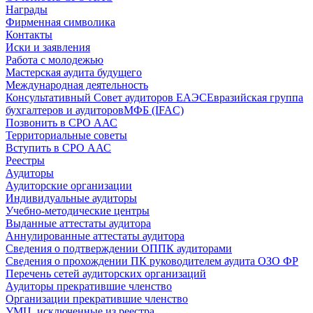
Награды
Фирменная символика
Контакты
Иски и заявления
Работа с молодежью
Мастерская аудита будущего
Международная деятельность
Консультативный Совет аудиторов ЕАЭС
Евразийская группа
бухгалтеров и аудиторов
МФБ (IFAC)
Позвонить в СРО ААС
Территориальные советы
Вступить в СРО ААС
Реестры
Аудиторы
Аудиторские организации
Индивидуальные аудиторы
Учебно-методические центры
Выданные аттестаты аудитора
Аннулированные аттестаты аудитора
Сведения о подтверждении ОППК аудиторами
Сведения о прохождении ПК руководителем аудита ОЗО ФР
Перечень сетей аудиторских организаций
Аудиторы прекратившие членство
Организации прекратившие членство
УМЦ, исключенные из реестра