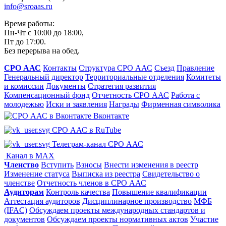
info@sroaas.ru
Время работы:
Пн-Чт с 10:00 до 18:00,
Пт до 17:00.
Без перерыва на обед.
СРО ААС
Контакты
Структура СРО ААС
Съезд
Правление
Генеральный директор
Территориальные отделения
Комитеты
и комиссии
Документы
Стратегия развития
Компенсационный фонд
Отчетность СРО ААС
Работа с
молодежью
Иски и заявления
Награды
Фирменная символика
Вконтакте
СРО ААС в RuTube
Телеграм-канал СРО ААС
Канал в MAX
Членство
Вступить
Взносы
Внести изменения в реестр
Изменение статуса
Выписка из реестра
Свидетельство о
членстве
Отчетность членов в СРО ААС
Аудиторам
Контроль качества
Повышение квалификации
Аттестация аудиторов
Дисциплинарное производство
МФБ
(IFAC)
Обсуждаем проекты международных стандартов и
документов
Обсуждаем проекты нормативных актов
Участие