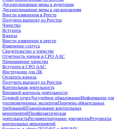
Дисциплинарные меры к аудиторам
Дисциплинарные меры к организациям
Внести изменения в Реестр
Получить выписку из Реестра
Членство
Вступить
Взносы
Внести изменение в реестр
Изменение статуса
Свидетельство о членстве
Отчетность членов в СРО ААС
Прекращение членства
Вступить в СРО ААС
Инструкции для ЛК
Оплатить взносы
Получить выписку из Реестра
Контрольная деятельность
Внешний контроль деятельности
Годовой отчет
Досудебное обжалование
Информация для
уполномоченных экспертов
Перечень обязательных
требований
Планирование контрольных
мероприятий
Профилактическая
деятельность
Регламентирующие документы
Результаты
контрольных мероприятий
Контроль в сфере ПОД/ФТ и ФРОМУ