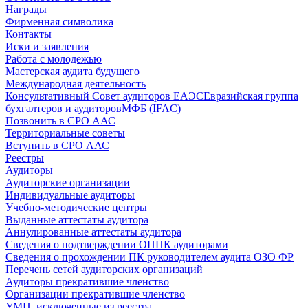
Награды
Фирменная символика
Контакты
Иски и заявления
Работа с молодежью
Мастерская аудита будущего
Международная деятельность
Консультативный Совет аудиторов ЕАЭС
Евразийская группа
бухгалтеров и аудиторов
МФБ (IFAC)
Позвонить в СРО ААС
Территориальные советы
Вступить в СРО ААС
Реестры
Аудиторы
Аудиторские организации
Индивидуальные аудиторы
Учебно-методические центры
Выданные аттестаты аудитора
Аннулированные аттестаты аудитора
Сведения о подтверждении ОППК аудиторами
Сведения о прохождении ПК руководителем аудита ОЗО ФР
Перечень сетей аудиторских организаций
Аудиторы прекратившие членство
Организации прекратившие членство
УМЦ, исключенные из реестра