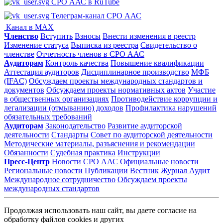
СРО ААС в RuTube
Телеграм-канал СРО ААС
Канал в MAX
Членство
Вступить
Взносы
Внести изменения в реестр
Изменение статуса
Выписка из реестра
Свидетельство о
членстве
Отчетность членов в СРО ААС
Аудиторам
Контроль качества
Повышение квалификации
Аттестация аудиторов
Дисциплинарное производство
МФБ
(IFAC)
Обсуждаем проекты международных стандартов и
документов
Обсуждаем проекты нормативных актов
Участие
в общественных организациях
Противодействие коррупции и
легализации (отмыванию) доходов
Профилактика нарушений
обязательных требований
Аудиторам
Законодательство
Развитие аудиторской
деятельности
Стандарты
Совет по аудиторской деятельности
Методические материалы, разъяснения и рекомендации
Обязанности
Судебная практика
Инструкции
Пресс-Центр
Новости СРО ААС
Официальные новости
Региональные новости
Публикации
Вестник
Журнал Аудит
Международное сотрудничество
Обсуждаем проекты
международных стандартов
Продолжая использовать наш сайт, вы даете согласие на
обработку файлов cookies и других