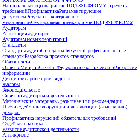
Национальная оценка рисков ПОД-ФТ-ФРОМУ
Перечень
требований
Профилактика
Регламентирующие
документы
Результаты контрольных
мероприятий
Секторальная оценка рисков ПОД-ФТ-ФРОМУ
Аудиторам
Аттестация аудиторов
Аудиторам новых территорий
Стандарты
Стандарты аудита
Стандарты бухучета
Профессиональные
стандарты
Разработка проектов стандартов
Обязанности
Отчет в Минфин
Отчет в Федеральное казначейство
Раскрытие
информации
Дисциплинарное производство
Жалобы
Законодательство
Совет по аудиторской деятельности
Методические материалы, разъяснения и рекомендации
Противодействие коррупции и легализации (отмыванию)
доходов
Профилактика нарушений обязательных требований
Судебная практика
Развитие аудиторской деятельности
Антикризис