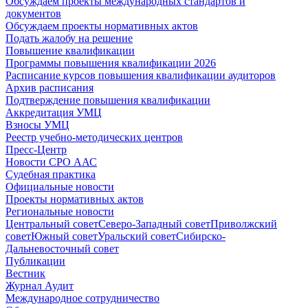
Обсуждаем проекты международных стандартов и
документов
Обсуждаем проекты нормативных актов
Подать жалобу на решение
Повышение квалификации
Программы повышения квалификации 2026
Расписание курсов повышения квалификации аудиторов
Архив расписания
Подтверждение повышения квалификации
Аккредитация УМЦ
Взносы УМЦ
Реестр учебно-методических центров
Пресс-Центр
Новости СРО ААС
Судебная практика
Официальные новости
Проекты нормативных актов
Региональные новости
Центральный совет
Северо-Западный совет
Приволжский
совет
Южный совет
Уральский совет
Сибирско-
Дальневосточный совет
Публикации
Вестник
Журнал Аудит
Международное сотрудничество