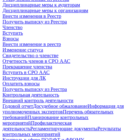
Дисциплинарные меры к аудиторам
Дисциплинарные меры к организациям
Внести изменения в Реестр
Получить выписку из Реестра
Членство
Вступить
Взносы
Внести изменение в реестр
Изменение статуса
Свидетельство о членстве
Отчетность членов в СРО ААС
Прекращение членства
Вступить в СРО ААС
Инструкции для ЛК
Оплатить взносы
Получить выписку из Реестра
Контрольная деятельность
Внешний контроль деятельности
Годовой отчет
Досудебное обжалование
Информация для
уполномоченных экспертов
Перечень обязательных
требований
Планирование контрольных
мероприятий
Профилактическая
деятельность
Регламентирующие документы
Результаты
контрольных мероприятий
Контроль в сфере ПОД/ФТ и ФРОМУ