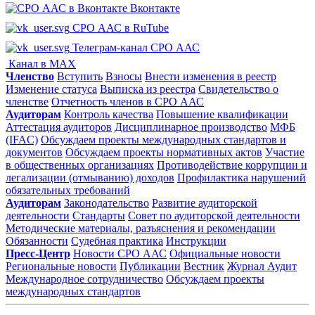
Вконтакте
СРО ААС в RuTube
Телеграм-канал СРО ААС
Канал в MAX
Членство
Вступить
Взносы
Внести изменения в реестр
Изменение статуса
Выписка из реестра
Свидетельство о
членстве
Отчетность членов в СРО ААС
Аудиторам
Контроль качества
Повышение квалификации
Аттестация аудиторов
Дисциплинарное производство
МФБ
(IFAC)
Обсуждаем проекты международных стандартов и
документов
Обсуждаем проекты нормативных актов
Участие
в общественных организациях
Противодействие коррупции и
легализации (отмыванию) доходов
Профилактика нарушений
обязательных требований
Аудиторам
Законодательство
Развитие аудиторской
деятельности
Стандарты
Совет по аудиторской деятельности
Методические материалы, разъяснения и рекомендации
Обязанности
Судебная практика
Инструкции
Пресс-Центр
Новости СРО ААС
Официальные новости
Региональные новости
Публикации
Вестник
Журнал Аудит
Международное сотрудничество
Обсуждаем проекты
международных стандартов