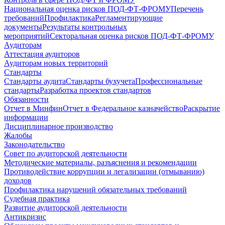
Национальная оценка рисков ПОД-ФТ-ФРОМУ
Перечень
требований
Профилактика
Регламентирующие
документы
Результаты контрольных
мероприятий
Секторальная оценка рисков ПОД-ФТ-ФРОМУ
Аудиторам
Аттестация аудиторов
Аудиторам новых территорий
Стандарты
Стандарты аудита
Стандарты бухучета
Профессиональные
стандарты
Разработка проектов стандартов
Обязанности
Отчет в Минфин
Отчет в Федеральное казначейство
Раскрытие
информации
Дисциплинарное производство
Жалобы
Законодательство
Совет по аудиторской деятельности
Методические материалы, разъяснения и рекомендации
Противодействие коррупции и легализации (отмыванию)
доходов
Профилактика нарушений обязательных требований
Судебная практика
Развитие аудиторской деятельности
Антикризис