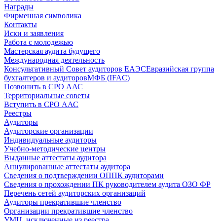
Награды
Фирменная символика
Контакты
Иски и заявления
Работа с молодежью
Мастерская аудита будущего
Международная деятельность
Консультативный Совет аудиторов ЕАЭС
Евразийская группа
бухгалтеров и аудиторов
МФБ (IFAC)
Позвонить в СРО ААС
Территориальные советы
Вступить в СРО ААС
Реестры
Аудиторы
Аудиторские организации
Индивидуальные аудиторы
Учебно-методические центры
Выданные аттестаты аудитора
Аннулированные аттестаты аудитора
Сведения о подтверждении ОППК аудиторами
Сведения о прохождении ПК руководителем аудита ОЗО ФР
Перечень сетей аудиторских организаций
Аудиторы прекратившие членство
Организации прекратившие членство
УМЦ, исключенные из реестра