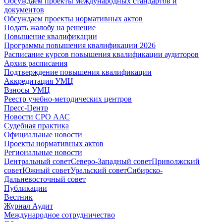
Обсуждаем проекты международных стандартов и
документов
Обсуждаем проекты нормативных актов
Подать жалобу на решение
Повышение квалификации
Программы повышения квалификации 2026
Расписание курсов повышения квалификации аудиторов
Архив расписания
Подтверждение повышения квалификации
Аккредитация УМЦ
Взносы УМЦ
Реестр учебно-методических центров
Пресс-Центр
Новости СРО ААС
Судебная практика
Официальные новости
Проекты нормативных актов
Региональные новости
Центральный совет
Северо-Западный совет
Приволжский
совет
Южный совет
Уральский совет
Сибирско-
Дальневосточный совет
Публикации
Вестник
Журнал Аудит
Международное сотрудничество