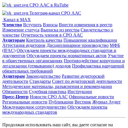
СРО ААС в RuTube
Телеграм-канал СРО ААС
Канал в MAX
Членство
Вступить
Взносы
Внести изменения в реестр
Изменение статуса
Выписка из реестра
Свидетельство о
членстве
Отчетность членов в СРО ААС
Аудиторам
Контроль качества
Повышение квалификации
Аттестация аудиторов
Дисциплинарное производство
МФБ
(IFAC)
Обсуждаем проекты международных стандартов и
документов
Обсуждаем проекты нормативных актов
Участие
в общественных организациях
Противодействие коррупции и
легализации (отмыванию) доходов
Профилактика нарушений
обязательных требований
Аудиторам
Законодательство
Развитие аудиторской
деятельности
Стандарты
Совет по аудиторской деятельности
Методические материалы, разъяснения и рекомендации
Обязанности
Судебная практика
Инструкции
Пресс-Центр
Новости СРО ААС
Официальные новости
Региональные новости
Публикации
Вестник
Журнал Аудит
Международное сотрудничество
Обсуждаем проекты
международных стандартов
Продолжая использовать наш сайт, вы даете согласие на