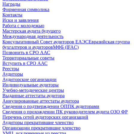
Награды
Фирменная символика
Контакты
Иски и заявления
Работа с молодежью
Мастерская аудита будущего
Международная деятельность
Консультативный Совет аудиторов ЕАЭС
Евразийская группа
бухгалтеров и аудиторов
МФБ (IFAC)
Позвонить в СРО ААС
Территориальные советы
Вступить в СРО ААС
Реестры
Аудиторы
Аудиторские организации
Индивидуальные аудиторы
Учебно-методические центры
Выданные аттестаты аудитора
Аннулированные аттестаты аудитора
Сведения о подтверждении ОППК аудиторами
Сведения о прохождении ПК руководителем аудита ОЗО ФР
Перечень сетей аудиторских организаций
Аудиторы прекратившие членство
Организации прекратившие членство
УМЦ, исключенные из реестра