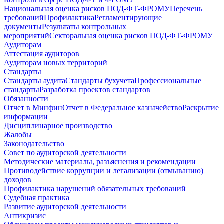
Национальная оценка рисков ПОД-ФТ-ФРОМУ
Перечень
требований
Профилактика
Регламентирующие
документы
Результаты контрольных
мероприятий
Секторальная оценка рисков ПОД-ФТ-ФРОМУ
Аудиторам
Аттестация аудиторов
Аудиторам новых территорий
Стандарты
Стандарты аудита
Стандарты бухучета
Профессиональные
стандарты
Разработка проектов стандартов
Обязанности
Отчет в Минфин
Отчет в Федеральное казначейство
Раскрытие
информации
Дисциплинарное производство
Жалобы
Законодательство
Совет по аудиторской деятельности
Методические материалы, разъяснения и рекомендации
Противодействие коррупции и легализации (отмыванию)
доходов
Профилактика нарушений обязательных требований
Судебная практика
Развитие аудиторской деятельности
Антикризис