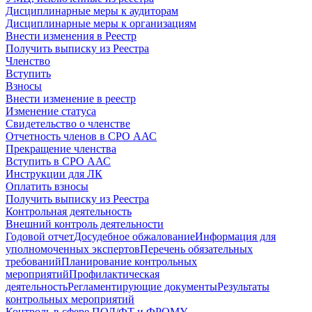
Дисциплинарные меры к аудиторам
Дисциплинарные меры к организациям
Внести изменения в Реестр
Получить выписку из Реестра
Членство
Вступить
Взносы
Внести изменение в реестр
Изменение статуса
Свидетельство о членстве
Отчетность членов в СРО ААС
Прекращение членства
Вступить в СРО ААС
Инструкции для ЛК
Оплатить взносы
Получить выписку из Реестра
Контрольная деятельность
Внешний контроль деятельности
Годовой отчет
Досудебное обжалование
Информация для
уполномоченных экспертов
Перечень обязательных
требований
Планирование контрольных
мероприятий
Профилактическая
деятельность
Регламентирующие документы
Результаты
контрольных мероприятий
Контроль в сфере ПОД/ФТ и ФРОМУ