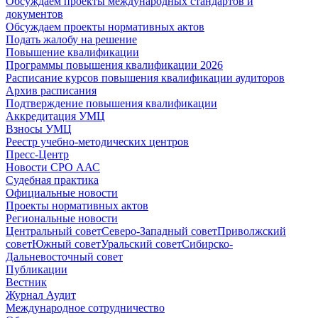
Обсуждаем проекты международных стандартов и
документов
Обсуждаем проекты нормативных актов
Подать жалобу на решение
Повышение квалификации
Программы повышения квалификации 2026
Расписание курсов повышения квалификации аудиторов
Архив расписания
Подтверждение повышения квалификации
Аккредитация УМЦ
Взносы УМЦ
Реестр учебно-методических центров
Пресс-Центр
Новости СРО ААС
Судебная практика
Официальные новости
Проекты нормативных актов
Региональные новости
Центральный совет
Северо-Западный совет
Приволжский
совет
Южный совет
Уральский совет
Сибирско-
Дальневосточный совет
Публикации
Вестник
Журнал Аудит
Международное сотрудничество