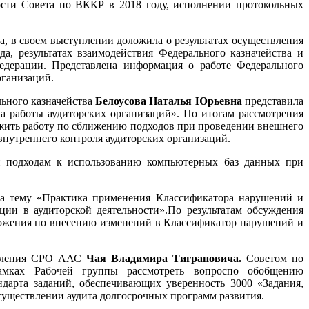
ости Совета по ВККР в 2018 году, исполнении протокольных
а, в своем выступлении доложила о результатах осуществления
а, результатах взаимодействия Федерального казначейства и
Федерации. Представлена информация о работе Федерального
рганизаций.
ьного казначейства
Белоусова Наталья Юрьевна
представила
а работы аудиторских организаций». По итогам рассмотрения
жить работу по сближению подходов при проведении внешнего
внутреннего контроля аудиторских организаций.
 подходам к использованию компьютерных баз данных при
на тему «Практика применения Классификатора нарушений и
ии в аудиторской деятельности».По результатам обсуждения
ложения по внесению изменений в Классификатор нарушений и
авления СРО ААС
Чая Владимира Тиграновича.
Советом по
амках Рабочей группы рассмотреть вопроспо обобщению
арта заданий, обеспечивающих уверенность 3000 «Задания,
уществлении аудита долгосрочных программ развития.