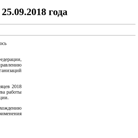
25.09.2018 года
ось
едерации,
управлению
ганизаций
сяцев 2018
тва работы
ции.
охождению
рименения