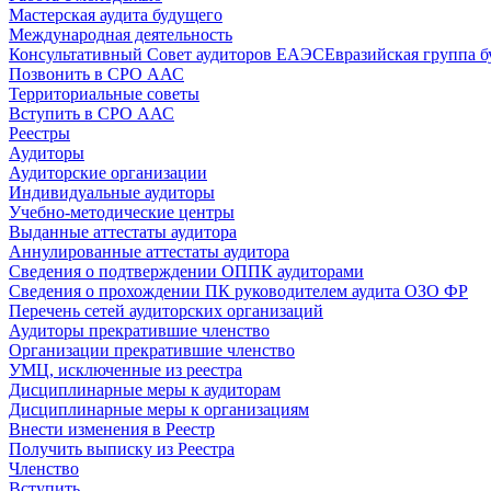
Мастерская аудита будущего
Международная деятельность
Консультативный Совет аудиторов ЕАЭС
Евразийская группа б
Позвонить в СРО ААС
Территориальные советы
Вступить в СРО ААС
Реестры
Аудиторы
Аудиторские организации
Индивидуальные аудиторы
Учебно-методические центры
Выданные аттестаты аудитора
Аннулированные аттестаты аудитора
Сведения о подтверждении ОППК аудиторами
Сведения о прохождении ПК руководителем аудита ОЗО ФР
Перечень сетей аудиторских организаций
Аудиторы прекратившие членство
Организации прекратившие членство
УМЦ, исключенные из реестра
Дисциплинарные меры к аудиторам
Дисциплинарные меры к организациям
Внести изменения в Реестр
Получить выписку из Реестра
Членство
Вступить