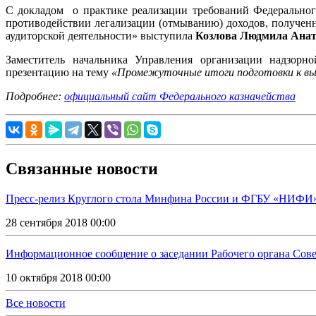
С докладом о практике реализации требований Федеральног
противодействии легализации (отмыванию) доходов, полученн
аудиторской деятельности» выступила
Козлова Людмила Анат
Заместитель начальника Управления организации надзор
презентацию на тему
«Промежуточные итоги подготовки к вы
Подробнее:
официальный сайт Федерального казначейства
Связанные новости
Пресс-релиз Круглого стола Минфина России и ФГБУ «НИФИ» 
28 сентября 2018 00:00
Информационное сообщение о заседании Рабочего органа Совет
10 октября 2018 00:00
Все новости