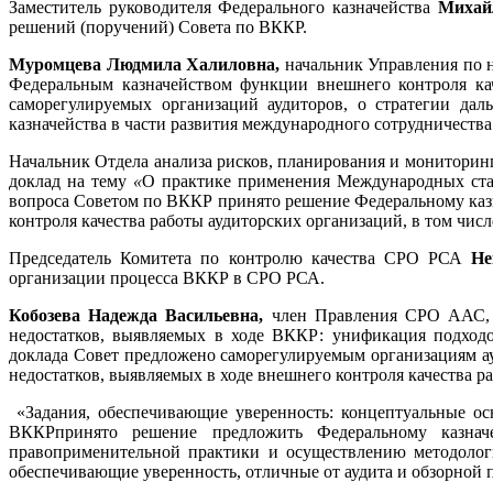
Заместитель руководителя Федерального казначейства
Михай
решений (поручений) Совета по ВККР.
Муромцева Людмила Халиловна,
начальник Управления по н
Федеральным казначейством функции внешнего контроля каче
саморегулируемых организаций аудиторов, о стратегии дал
казначейства в части развития международного сотрудничества
Начальник Отдела анализа рисков, планирования и мониторинг
доклад на тему
«
О практике применения Международных стан
вопроса Советом по ВККР принято решение Федеральному каз
контроля качества работы аудиторских организаций, в том чи
Председатель Комитета по контролю качества СРО РСА
Нев
организации процесса ВККР в СРО РСА.
Кобозева Надежда Васильевна,
член Правления СРО ААС, д
недостатков, выявляемых в ходе ВККР: унификация подходо
доклада Совет предложено саморегулируемым организациям а
недостатков, выявляемых в ходе внешнего контроля качества р
«Задания, обеспечивающие уверенность: концептуальные о
ВККРпринято решение предложить Федеральному казнач
правоприменительной практики и осуществлению методологи
обеспечивающие уверенность, отличные от аудита и обзорной