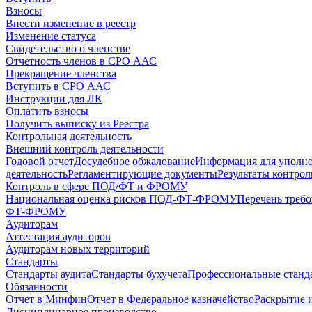
Взносы
Внести изменение в реестр
Изменение статуса
Свидетельство о членстве
Отчетность членов в СРО ААС
Прекращение членства
Вступить в СРО ААС
Инструкции для ЛК
Оплатить взносы
Получить выписку из Реестра
Контрольная деятельность
Внешний контроль деятельности
Годовой отчет
Досудебное обжалование
Информация для уполн
деятельность
Регламентирующие документы
Результаты контро
Контроль в сфере ПОД/ФТ и ФРОМУ
Национальная оценка рисков ПОД-ФТ-ФРОМУ
Перечень треб
ФТ-ФРОМУ
Аудиторам
Аттестация аудиторов
Аудиторам новых территорий
Стандарты
Стандарты аудита
Стандарты бухучета
Профессиональные станд
Обязанности
Отчет в Минфин
Отчет в Федеральное казначейство
Раскрытие 
Дисциплинарное производство