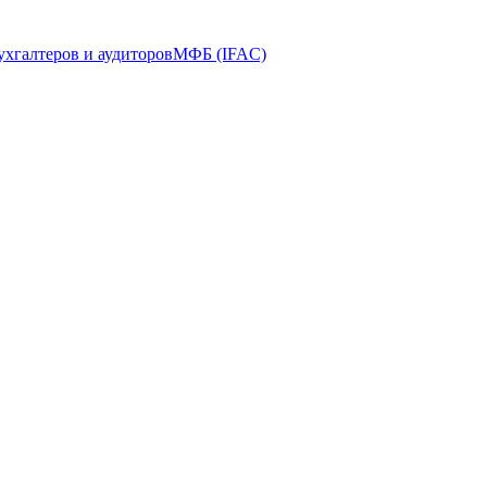
ухгалтеров и аудиторов
МФБ (IFAC)