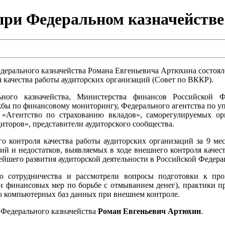
ри Федеральном казначействе 
дерального казначейства Романа Евгеньевича Артюхина состоял
 качества работы аудиторских организаций (Совет по ВККР).
ного казначейства, Министерства финансов Российской Ф
жбы по финансовому мониторингу, Федерального агентства по 
 «Агентство по страхованию вкладов», саморегулируемых ор
торов», представители аудиторского сообщества.
о контроля качества работы аудиторских организаций за 9 ме
й и недостатков, выявляемых в ходе внешнего контроля качес
нейшего развития аудиторской деятельности в Российской Федера
о сотрудничества и рассмотрели вопросы подготовки к пр
и финансовых мер по борьбе с отмыванием денег), практики п
ю компьютерных баз данных при внешнем контроле.
 Федерального казначейства
Роман Евгеньевич Артюхин
.