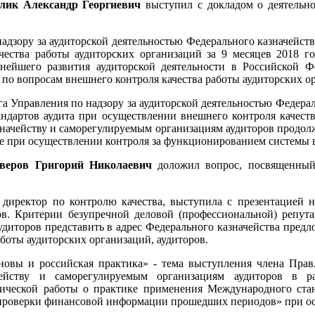
лик Александр Георгиевич
выступил с докладом о деятельн
адзору за аудиторской деятельностью Федерального казначейств
ства работы аудиторских организаций за 9 месяцев 2018 год
ьнейшего развития аудиторской деятельности в Российской 
 по вопросам внешнего контроля качества работы аудиторских о
а Управления по надзору за аудиторской деятельностью Федерал
дартов аудита при осуществлении внешнего контроля качеств
начейству и саморегулируемым организациям аудиторов продол
сле при осуществлении контроля за функционированием системы 
еров Григорий Николаевич
доложил вопрос, посвященный
иректор по контролю качества, выступила с презентацией 
в. Критерии безупречной деловой (профессиональной) репутац
удиторов представить в адрес Федерального казначейства пред
аботы аудиторских организаций, аудиторов.
сновы и российская практика» - тема выступления члена Пр
ейству и саморегулируемым организациям аудиторов в р
ческой работы о практике применения Международного станд
 проверки финансовой информации прошедших периодов» при ос