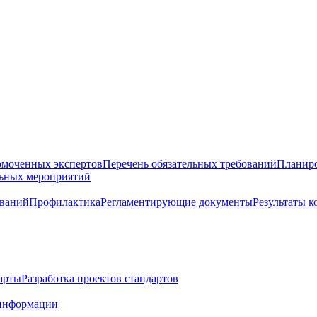
омоченных экспертов
Перечень обязательных требований
Планиро
льных мероприятий
ований
Профилактика
Регламентирующие документы
Результаты 
арты
Разработка проектов стандартов
информации