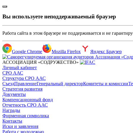
Вы используете неподдерживаемый браузер
Работа сайта в этом браузере не поддерживается и не гарантир
Google Chrome
Mozilla Firefox
Яндекс Браузер
АССОЦИАЦИЯ «СОДРУЖЕСТВО»
Личный кабинет
СРО ААС
Структура СРО ААС
Съезд
Правление
Генеральный директор
Комитеты и комиссии
Те
Стратегия развития
Документы
Компенсационный фонд
Отчетность СРО ААС
Награды
Фирменная символика
Контакты
Иски и заявления
Работа с молодежью