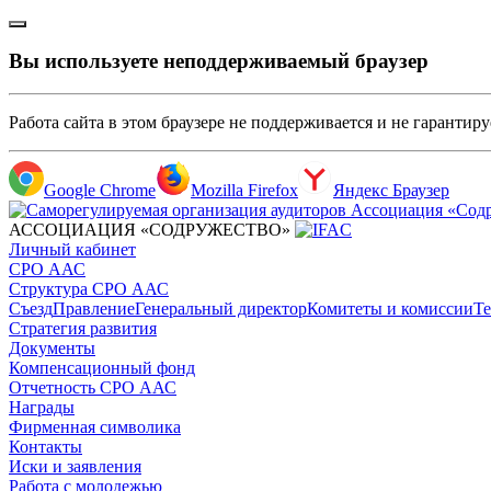
Вы используете неподдерживаемый браузер
Работа сайта в этом браузере не поддерживается и не гарантир
Google Chrome
Mozilla Firefox
Яндекс Браузер
АССОЦИАЦИЯ «СОДРУЖЕСТВО»
Личный кабинет
СРО ААС
Структура СРО ААС
Съезд
Правление
Генеральный директор
Комитеты и комиссии
Те
Стратегия развития
Документы
Компенсационный фонд
Отчетность СРО ААС
Награды
Фирменная символика
Контакты
Иски и заявления
Работа с молодежью