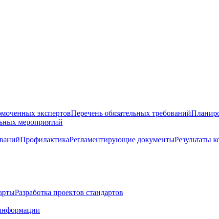
омоченных экспертов
Перечень обязательных требований
Планиро
льных мероприятий
ований
Профилактика
Регламентирующие документы
Результаты 
арты
Разработка проектов стандартов
информации