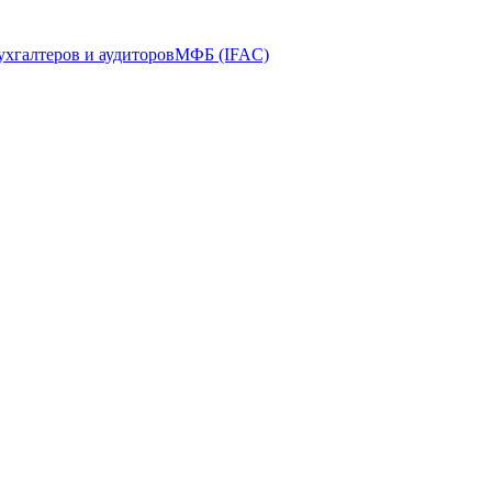
ухгалтеров и аудиторов
МФБ (IFAC)