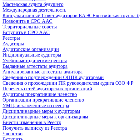
Мастерская аудита будущего
Международная деятельность
Консультативный Совет аудиторов ЕАЭС
Евразийская группа б
Позвонить в СРО ААС
Территориальные советы
Вступить в СРО ААС
Реестры
Аудиторы
Аудиторские организации
Индивидуальные аудиторы
Учебно-методические центры
Выданные аттестаты аудитора
Аннулированные аттестаты аудитора
Сведения о подтверждении ОППК аудиторами
Сведения о прохождении ПК руководителем аудита ОЗО ФР
Перечень сетей аудиторских организаций
Аудиторы прекратившие членство
Организации прекратившие членство
УМЦ, исключенные из реестра
Дисциплинарные меры к аудиторам
Дисциплинарные меры к организациям
Внести изменения в Реестр
Получить выписку из Реестра
Членство
Вступить