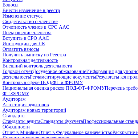
Взносы
Внести изменение в реестр
Изменение статуса
Свидетельство о членстве
Отчетность членов в СРО ААС
Прекращение членства
Вступить в СРО ААС
Инструкции для ЛК
Оплатить взносы
Получить выписку из Реестра
Контрольная деятельность
Внешний контроль деятельности
Годовой отчет
Досудебное обжалование
Информация для уполн
деятельность
Регламентирующие документы
Результаты контро
Контроль в сфере ПОД/ФТ и ФРОМУ
Национальная оценка рисков ПОД-ФТ-ФРОМУ
Перечень треб
ФТ-ФРОМУ
Аудиторам
Аттестация аудиторов
Аудиторам новых территорий
Стандарты
Стандарты аудита
Стандарты бухучета
Профессиональные станд
Обязанности
Отчет в Минфин
Отчет в Федеральное казначейство
Раскрытие 
Дисциплинарное производство