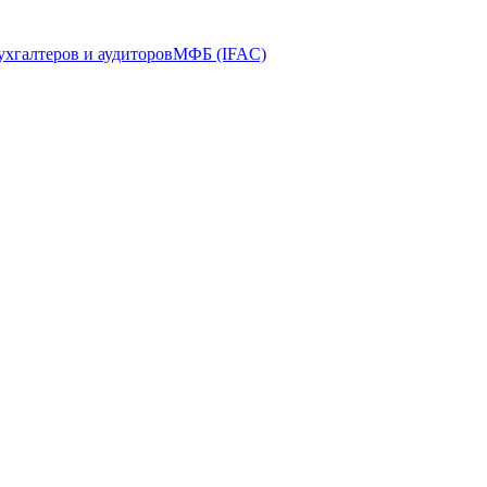
ухгалтеров и аудиторов
МФБ (IFAC)