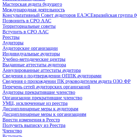
Мастерская аудита будущего
Международная деятельность
Консультативный Совет аудиторов ЕАЭС
Евразийская группа б
Позвонить в СРО ААС
Территориальные советы
Вступить в СРО ААС
Реестры
Аудиторы
Аудиторские организации
Индивидуальные аудиторы
Учебно-методические центры
Выданные аттестаты аудитора
Аннулированные аттестаты аудитора
Сведения о подтверждении ОППК аудиторами
Сведения о прохождении ПК руководителем аудита ОЗО ФР
Перечень сетей аудиторских организаций
Аудиторы прекратившие членство
Организации прекратившие членство
УМЦ, исключенные из реестра
Дисциплинарные меры к аудиторам
Дисциплинарные меры к организациям
Внести изменения в Реестр
Получить выписку из Реестра
Членство
Вступить