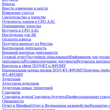
Взносы
Внести изменение в реестр
Изменение статуса
Свидетельство о членстве
Отчетность членов в СРО ААС
Прекращение членства
Вступить в СРО ААС
Инструкции для ЛК
Оплатить взносы
Получить выписку из Реестра
Контрольная деятельность
Внешний контроль деятельности
Годовой отчет
Досудебное обжалование
Информация для уполн
деятельность
Регламентирующие документы
Результаты контро
Контроль в сфере ПОД/ФТ и ФРОМУ
Национальная оценка рисков ПОД-ФТ-ФРОМУ
Перечень треб
ФТ-ФРОМУ
Аудиторам
Аттестация аудиторов
Аудиторам новых территорий
Стандарты
Стандарты аудита
Стандарты бухучета
Профессиональные станд
Обязанности
Отчет в Минфин
Отчет в Федеральное казначейство
Раскрытие 
Дисциплинарное производство