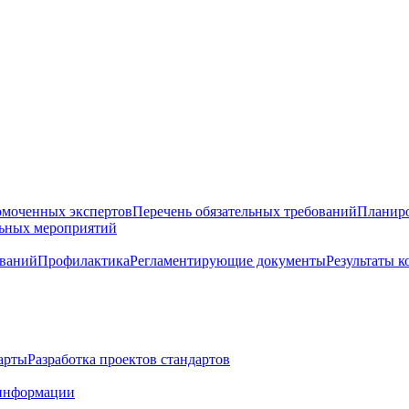
омоченных экспертов
Перечень обязательных требований
Планиро
льных мероприятий
ований
Профилактика
Регламентирующие документы
Результаты 
арты
Разработка проектов стандартов
информации