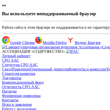
Вы используете неподдерживаемый браузер
Работа сайта в этом браузере не поддерживается и не гарантир
Google Chrome
Mozilla Firefox
Яндекс Браузер
АССОЦИАЦИЯ «СОДРУЖЕСТВО»
Личный кабинет
СРО ААС
Структура СРО ААС
Съезд
Правление
Генеральный директор
Комитеты и комиссии
Те
Стратегия развития
Документы
Компенсационный фонд
Отчетность СРО ААС
Награды
Фирменная символика
Контакты
Иски и заявления
Работа с молодежью