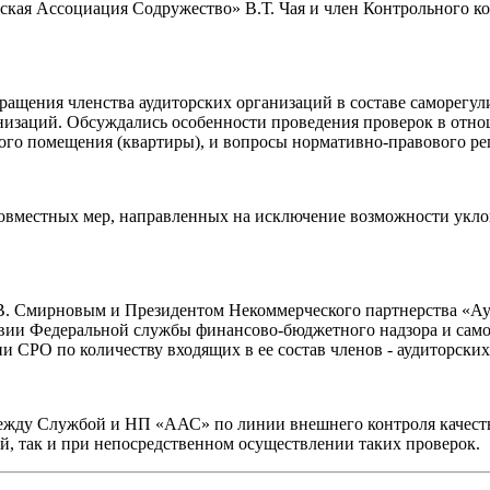
ская Ассоциация Содружество» В.Т. Чая и член Контрольного к
ращения членства аудиторских организаций в составе саморегу
низаций. Обсуждались особенности проведения проверок в отно
ого помещения (квартиры), и вопросы нормативно-правового ре
совместных мер, направленных на исключение возможности укл
.В. Смирновым и Президентом Некоммерческого партнерства «А
вии Федеральной службы финансово-бюджетного надзора и само
 СРО по количеству входящих в ее состав членов - аудиторских
жду Службой и НП «ААС» по линии внешнего контроля качества
, так и при непосредственном осуществлении таких проверок.