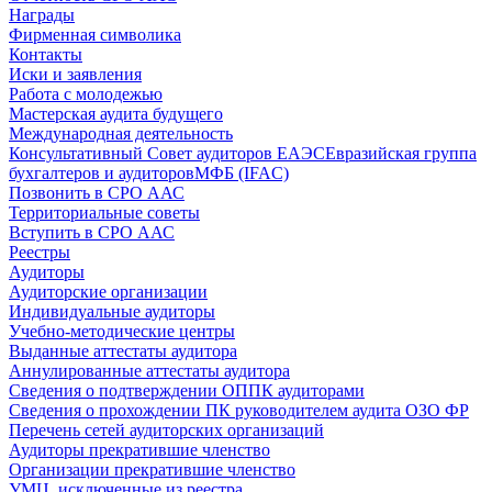
Награды
Фирменная символика
Контакты
Иски и заявления
Работа с молодежью
Мастерская аудита будущего
Международная деятельность
Консультативный Совет аудиторов ЕАЭС
Евразийская группа
бухгалтеров и аудиторов
МФБ (IFAC)
Позвонить в СРО ААС
Территориальные советы
Вступить в СРО ААС
Реестры
Аудиторы
Аудиторские организации
Индивидуальные аудиторы
Учебно-методические центры
Выданные аттестаты аудитора
Аннулированные аттестаты аудитора
Сведения о подтверждении ОППК аудиторами
Сведения о прохождении ПК руководителем аудита ОЗО ФР
Перечень сетей аудиторских организаций
Аудиторы прекратившие членство
Организации прекратившие членство
УМЦ, исключенные из реестра