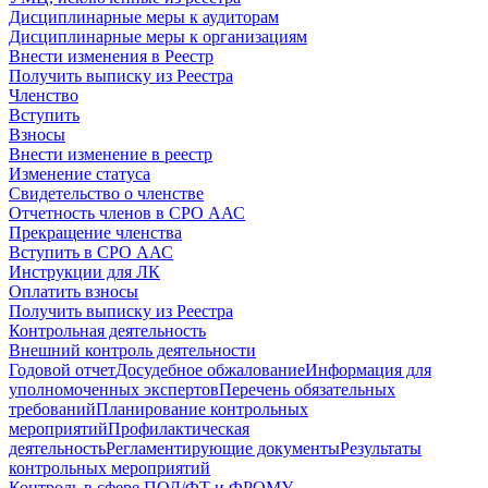
Дисциплинарные меры к аудиторам
Дисциплинарные меры к организациям
Внести изменения в Реестр
Получить выписку из Реестра
Членство
Вступить
Взносы
Внести изменение в реестр
Изменение статуса
Свидетельство о членстве
Отчетность членов в СРО ААС
Прекращение членства
Вступить в СРО ААС
Инструкции для ЛК
Оплатить взносы
Получить выписку из Реестра
Контрольная деятельность
Внешний контроль деятельности
Годовой отчет
Досудебное обжалование
Информация для
уполномоченных экспертов
Перечень обязательных
требований
Планирование контрольных
мероприятий
Профилактическая
деятельность
Регламентирующие документы
Результаты
контрольных мероприятий
Контроль в сфере ПОД/ФТ и ФРОМУ