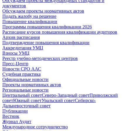
Обсуждаем проекты международных стандартов и
документов
Обсуждаем проекты нормативных актов
Подать жалобу на решение
Повышение квалификации
Программы повышения квалификации 2026
Расписание курсов повышения квалификации аудиторов
Архив расписания
Подтверждение повышения квалификации
Аккредитация УМЦ
Взносы УМЦ
Реестр учебно-методических центров
Пресс-Центр
Новости СРО ААС
Судебная практика
Официальные новости
Проекты нормативных актов
Региональные новости
Центральный совет
Северо-Западный совет
Приволжский
совет
Южный совет
Уральский совет
Сибирско-
Дальневосточный совет
Публикации
Вестник
Журнал Аудит
Международное сотрудничество