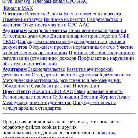
Телеграм-канал СРО ААС
Канал в MAX
Членство
Вступить
Взносы
Внести изменения в реестр
Изменение статуса
Выписка из реестра
Свидетельство о
членстве
Отчетность членов в СРО ААС
Аудиторам
Контроль качества
Повышение квалификации
Аттестация аудиторов
Дисциплинарное производство
МФБ
(IFAC)
Обсуждаем проекты международных стандартов и
документов
Обсуждаем проекты нормативных актов
Участие
в общественных организациях
Противодействие коррупции и
легализации (отмыванию) доходов
Профилактика нарушений
обязательных требований
Аудиторам
Законодательство
Развитие аудиторской
деятельности
Стандарты
Совет по аудиторской деятельности
Методические материалы, разъяснения и рекомендации
Обязанности
Судебная практика
Инструкции
Пресс-Центр
Новости СРО ААС
Официальные новости
Региональные новости
Публикации
Вестник
Журнал Аудит
Международное сотрудничество
Обсуждаем проекты
международных стандартов
Продолжая использовать наш сайт, вы даете согласие на
обработку файлов cookies и других
пользовательских данных, в соответствии с
политика