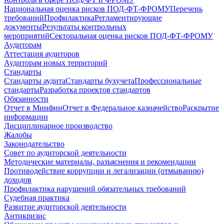
Национальная оценка рисков ПОД-ФТ-ФРОМУ
Перечень
требований
Профилактика
Регламентирующие
документы
Результаты контрольных
мероприятий
Секторальная оценка рисков ПОД-ФТ-ФРОМУ
Аудиторам
Аттестация аудиторов
Аудиторам новых территорий
Стандарты
Стандарты аудита
Стандарты бухучета
Профессиональные
стандарты
Разработка проектов стандартов
Обязанности
Отчет в Минфин
Отчет в Федеральное казначейство
Раскрытие
информации
Дисциплинарное производство
Жалобы
Законодательство
Совет по аудиторской деятельности
Методические материалы, разъяснения и рекомендации
Противодействие коррупции и легализации (отмыванию)
доходов
Профилактика нарушений обязательных требований
Судебная практика
Развитие аудиторской деятельности
Антикризис