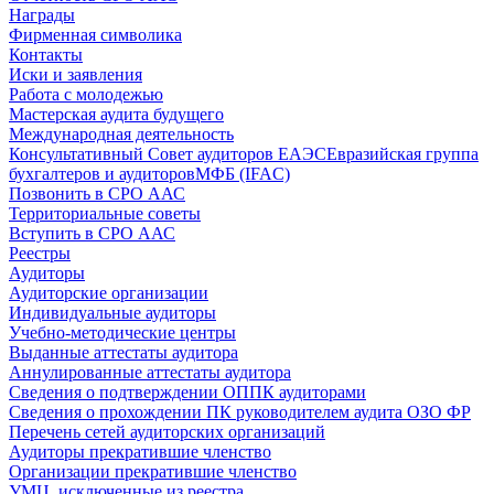
Награды
Фирменная символика
Контакты
Иски и заявления
Работа с молодежью
Мастерская аудита будущего
Международная деятельность
Консультативный Совет аудиторов ЕАЭС
Евразийская группа
бухгалтеров и аудиторов
МФБ (IFAC)
Позвонить в СРО ААС
Территориальные советы
Вступить в СРО ААС
Реестры
Аудиторы
Аудиторские организации
Индивидуальные аудиторы
Учебно-методические центры
Выданные аттестаты аудитора
Аннулированные аттестаты аудитора
Сведения о подтверждении ОППК аудиторами
Сведения о прохождении ПК руководителем аудита ОЗО ФР
Перечень сетей аудиторских организаций
Аудиторы прекратившие членство
Организации прекратившие членство
УМЦ, исключенные из реестра