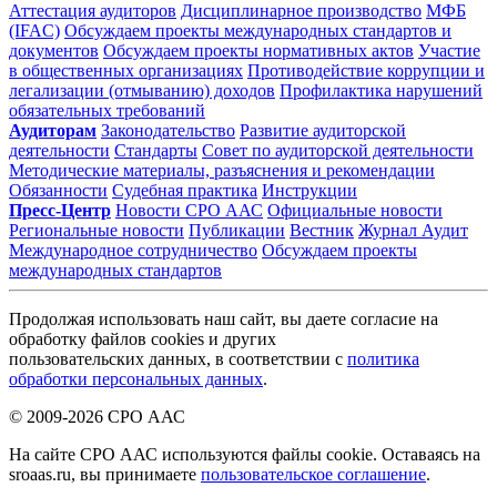
Аттестация аудиторов
Дисциплинарное производство
МФБ
(IFAC)
Обсуждаем проекты международных стандартов и
документов
Обсуждаем проекты нормативных актов
Участие
в общественных организациях
Противодействие коррупции и
легализации (отмыванию) доходов
Профилактика нарушений
обязательных требований
Аудиторам
Законодательство
Развитие аудиторской
деятельности
Стандарты
Совет по аудиторской деятельности
Методические материалы, разъяснения и рекомендации
Обязанности
Судебная практика
Инструкции
Пресс-Центр
Новости СРО ААС
Официальные новости
Региональные новости
Публикации
Вестник
Журнал Аудит
Международное сотрудничество
Обсуждаем проекты
международных стандартов
Продолжая использовать наш сайт, вы даете согласие на
обработку файлов cookies и других
пользовательских данных, в соответствии с
политика
обработки персональных данных
.
© 2009-2026 СРО ААС
На сайте СРО ААС используются файлы cookie. Оставаясь на
sroaas.ru, вы принимаете
пользовательское соглашение
.