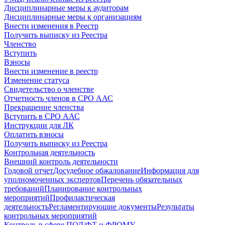
Дисциплинарные меры к аудиторам
Дисциплинарные меры к организациям
Внести изменения в Реестр
Получить выписку из Реестра
Членство
Вступить
Взносы
Внести изменение в реестр
Изменение статуса
Свидетельство о членстве
Отчетность членов в СРО ААС
Прекращение членства
Вступить в СРО ААС
Инструкции для ЛК
Оплатить взносы
Получить выписку из Реестра
Контрольная деятельность
Внешний контроль деятельности
Годовой отчет
Досудебное обжалование
Информация для
уполномоченных экспертов
Перечень обязательных
требований
Планирование контрольных
мероприятий
Профилактическая
деятельность
Регламентирующие документы
Результаты
контрольных мероприятий
Контроль в сфере ПОД/ФТ и ФРОМУ