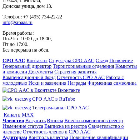
119049, г. Москва,
Донская улица, дом 13.
Телефон: +7 (495) 734-22-22
info@sroaas.ru
Время работы:
Пн-Чт с 10:00 до 18:00,
Пт до 17:00.
Без перерыва на обед.
СРО ААС
Контакты
Структура СРО ААС
Съезд
Правление
Генеральный директор
Территориальные отделения
Комитеты
и комиссии
Документы
Стратегия развития
Компенсационный фонд
Отчетность СРО ААС
Работа с
молодежью
Иски и заявления
Награды
Фирменная символика
Вконтакте
СРО ААС в RuTube
Телеграм-канал СРО ААС
Канал в MAX
Членство
Вступить
Взносы
Внести изменения в реестр
Изменение статуса
Выписка из реестра
Свидетельство о
членстве
Отчетность членов в СРО ААС
Аудиторам
Контроль качества
Повышение квалификации