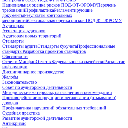
Национальная оценка рисков ПОД-ФТ-ФРОМУ
Перечень
требований
Профилактика
Регламентирующие
документы
Результаты контрольных
мероприятий
Секторальная оценка рисков ПОД-ФТ-ФРОМУ
Аудиторам
Аттестация аудиторов
Аудиторам новых территорий
Стандарты
Стандарты аудита
Стандарты бухучета
Профессиональные
стандарты
Разработка проектов стандартов
Обязанности
Отчет в Минфин
Отчет в Федеральное казначейство
Раскрытие
информации
Дисциплинарное производство
Жалобы
Законодательство
Совет по аудиторской деятельности
Методические материалы, разъяснения и рекомендации
Противодействие коррупции и легализации (отмыванию)
доходов
Профилактика нарушений обязательных требований
Судебная практика
Развитие аудиторской деятельности
Антикризис