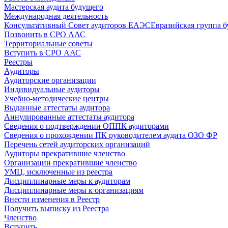
Мастерская аудита будущего
Международная деятельность
Консультативный Совет аудиторов ЕАЭС
Евразийская группа б
Позвонить в СРО ААС
Территориальные советы
Вступить в СРО ААС
Реестры
Аудиторы
Аудиторские организации
Индивидуальные аудиторы
Учебно-методические центры
Выданные аттестаты аудитора
Аннулированные аттестаты аудитора
Сведения о подтверждении ОППК аудиторами
Сведения о прохождении ПК руководителем аудита ОЗО ФР
Перечень сетей аудиторских организаций
Аудиторы прекратившие членство
Организации прекратившие членство
УМЦ, исключенные из реестра
Дисциплинарные меры к аудиторам
Дисциплинарные меры к организациям
Внести изменения в Реестр
Получить выписку из Реестра
Членство
Вступить