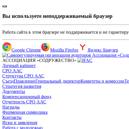
Вы используете неподдерживаемый браузер
Работа сайта в этом браузере не поддерживается и не гарантир
Google Chrome
Mozilla Firefox
Яндекс Браузер
АССОЦИАЦИЯ «СОДРУЖЕСТВО»
Личный кабинет
СРО ААС
Структура СРО ААС
Съезд
Правление
Генеральный директор
Комитеты и комиссии
Те
Стратегия развития
Документы
Компенсационный фонд
Отчетность СРО ААС
Награды
Фирменная символика
Контакты
Иски и заявления
Работа с молодежью