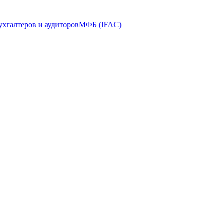
ухгалтеров и аудиторов
МФБ (IFAC)