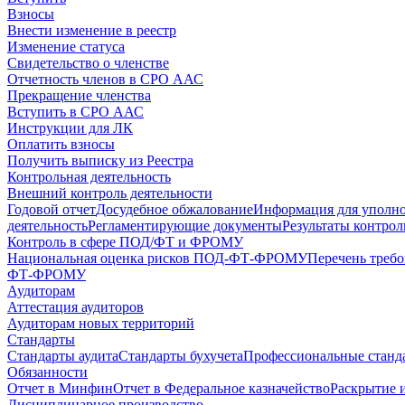
Взносы
Внести изменение в реестр
Изменение статуса
Свидетельство о членстве
Отчетность членов в СРО ААС
Прекращение членства
Вступить в СРО ААС
Инструкции для ЛК
Оплатить взносы
Получить выписку из Реестра
Контрольная деятельность
Внешний контроль деятельности
Годовой отчет
Досудебное обжалование
Информация для уполн
деятельность
Регламентирующие документы
Результаты контро
Контроль в сфере ПОД/ФТ и ФРОМУ
Национальная оценка рисков ПОД-ФТ-ФРОМУ
Перечень треб
ФТ-ФРОМУ
Аудиторам
Аттестация аудиторов
Аудиторам новых территорий
Стандарты
Стандарты аудита
Стандарты бухучета
Профессиональные станд
Обязанности
Отчет в Минфин
Отчет в Федеральное казначейство
Раскрытие 
Дисциплинарное производство