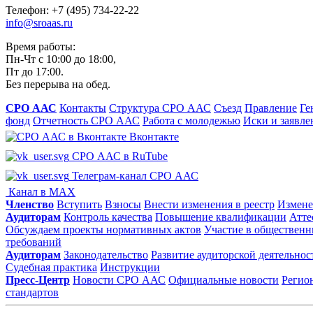
Телефон: +7 (495) 734-22-22
info@sroaas.ru
Время работы:
Пн-Чт с 10:00 до 18:00,
Пт до 17:00.
Без перерыва на обед.
СРО ААС
Контакты
Структура СРО ААС
Съезд
Правление
Ге
фонд
Отчетность СРО ААС
Работа с молодежью
Иски и заявле
Вконтакте
СРО ААС в RuTube
Телеграм-канал СРО ААС
Канал в MAX
Членство
Вступить
Взносы
Внести изменения в реестр
Измене
Аудиторам
Контроль качества
Повышение квалификации
Атте
Обсуждаем проекты нормативных актов
Участие в общественн
требований
Аудиторам
Законодательство
Развитие аудиторской деятельнос
Судебная практика
Инструкции
Пресс-Центр
Новости СРО ААС
Официальные новости
Регио
стандартов