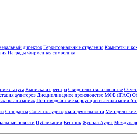
неральный директор
Территориальные отделения
Комитеты и ко
ния
Награды
Фирменная символика
ние статуса
Выписка из реестра
Свидетельство о членстве
Отчет
стация аудиторов
Дисциплинарное производство
МФБ (IFAC)
Об
ых организациях
Противодействие коррупции и легализации (о
ти
Стандарты
Совет по аудиторской деятельности
Методические 
нальные новости
Публикации
Вестник
Журнал Аудит
Междунаро