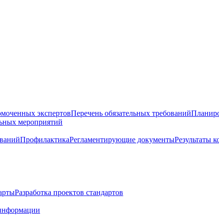
омоченных экспертов
Перечень обязательных требований
Планиро
льных мероприятий
ований
Профилактика
Регламентирующие документы
Результаты 
арты
Разработка проектов стандартов
информации