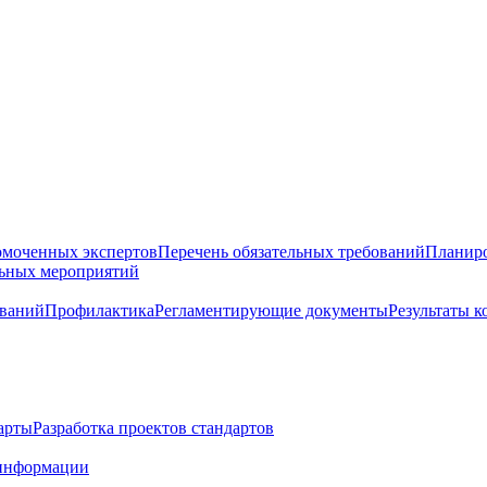
омоченных экспертов
Перечень обязательных требований
Планиро
льных мероприятий
ований
Профилактика
Регламентирующие документы
Результаты 
арты
Разработка проектов стандартов
информации