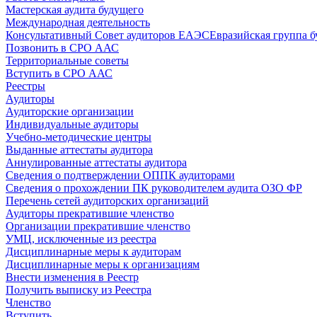
Мастерская аудита будущего
Международная деятельность
Консультативный Совет аудиторов ЕАЭС
Евразийская группа б
Позвонить в СРО ААС
Территориальные советы
Вступить в СРО ААС
Реестры
Аудиторы
Аудиторские организации
Индивидуальные аудиторы
Учебно-методические центры
Выданные аттестаты аудитора
Аннулированные аттестаты аудитора
Сведения о подтверждении ОППК аудиторами
Сведения о прохождении ПК руководителем аудита ОЗО ФР
Перечень сетей аудиторских организаций
Аудиторы прекратившие членство
Организации прекратившие членство
УМЦ, исключенные из реестра
Дисциплинарные меры к аудиторам
Дисциплинарные меры к организациям
Внести изменения в Реестр
Получить выписку из Реестра
Членство
Вступить