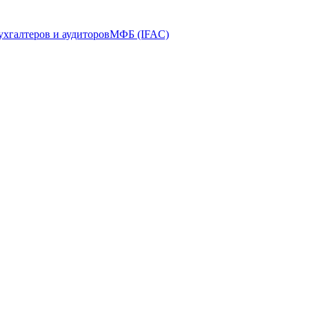
ухгалтеров и аудиторов
МФБ (IFAC)