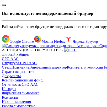
Вы используете неподдерживаемый браузер
Работа сайта в этом браузере не поддерживается и не гарантир
Google Chrome
Mozilla Firefox
Яндекс Браузер
АССОЦИАЦИЯ «СОДРУЖЕСТВО»
Личный кабинет
СРО ААС
Структура СРО ААС
Съезд
Правление
Генеральный директор
Комитеты и комиссии
Те
Стратегия развития
Документы
Компенсационный фонд
Отчетность СРО ААС
Награды
Фирменная символика
Контакты
Иски и заявления
Работа с молодежью