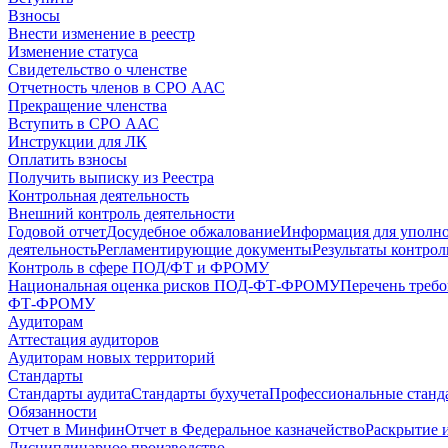
Взносы
Внести изменение в реестр
Изменение статуса
Свидетельство о членстве
Отчетность членов в СРО ААС
Прекращение членства
Вступить в СРО ААС
Инструкции для ЛК
Оплатить взносы
Получить выписку из Реестра
Контрольная деятельность
Внешний контроль деятельности
Годовой отчет
Досудебное обжалование
Информация для уполн
деятельность
Регламентирующие документы
Результаты контро
Контроль в сфере ПОД/ФТ и ФРОМУ
Национальная оценка рисков ПОД-ФТ-ФРОМУ
Перечень треб
ФТ-ФРОМУ
Аудиторам
Аттестация аудиторов
Аудиторам новых территорий
Стандарты
Стандарты аудита
Стандарты бухучета
Профессиональные станд
Обязанности
Отчет в Минфин
Отчет в Федеральное казначейство
Раскрытие 
Дисциплинарное производство