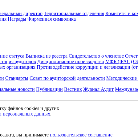
неральный директор
Территориальные отделения
Комитеты и ко
ния
Награды
Фирменная символика
ние статуса
Выписка из реестра
Свидетельство о членстве
Отчет
стация аудиторов
Дисциплинарное производство
МФБ (IFAC)
Об
ых организациях
Противодействие коррупции и легализации (о
ти
Стандарты
Совет по аудиторской деятельности
Методические 
нальные новости
Публикации
Вестник
Журнал Аудит
Междунаро
тку файлов cookies и других
и персональных данных
.
oaas.ru, вы принимаете
пользовательское соглашение
.