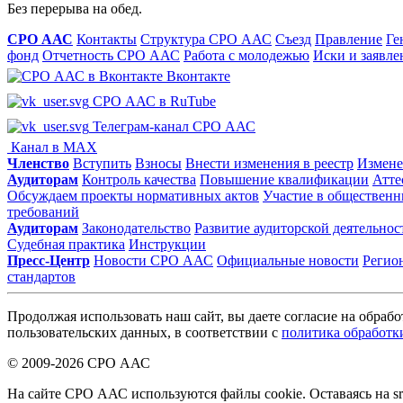
Без перерыва на обед.
СРО ААС
Контакты
Структура СРО ААС
Съезд
Правление
Ге
фонд
Отчетность СРО ААС
Работа с молодежью
Иски и заявле
Вконтакте
СРО ААС в RuTube
Телеграм-канал СРО ААС
Канал в MAX
Членство
Вступить
Взносы
Внести изменения в реестр
Измене
Аудиторам
Контроль качества
Повышение квалификации
Атте
Обсуждаем проекты нормативных актов
Участие в общественн
требований
Аудиторам
Законодательство
Развитие аудиторской деятельнос
Судебная практика
Инструкции
Пресс-Центр
Новости СРО ААС
Официальные новости
Регио
стандартов
Продолжая использовать наш сайт, вы даете согласие на обрабо
пользовательских данных, в соответствии с
политика обработк
© 2009-2026 СРО ААС
На сайте СРО ААС используются файлы cookie. Оставаясь на sr