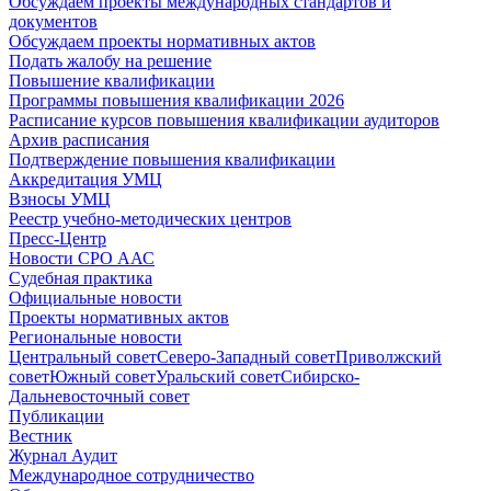
Обсуждаем проекты международных стандартов и
документов
Обсуждаем проекты нормативных актов
Подать жалобу на решение
Повышение квалификации
Программы повышения квалификации 2026
Расписание курсов повышения квалификации аудиторов
Архив расписания
Подтверждение повышения квалификации
Аккредитация УМЦ
Взносы УМЦ
Реестр учебно-методических центров
Пресс-Центр
Новости СРО ААС
Судебная практика
Официальные новости
Проекты нормативных актов
Региональные новости
Центральный совет
Северо-Западный совет
Приволжский
совет
Южный совет
Уральский совет
Сибирско-
Дальневосточный совет
Публикации
Вестник
Журнал Аудит
Международное сотрудничество