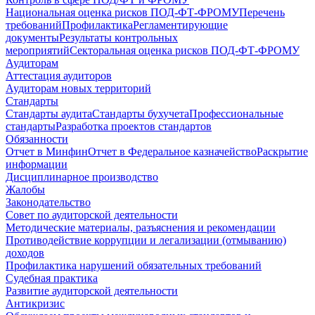
Национальная оценка рисков ПОД-ФТ-ФРОМУ
Перечень
требований
Профилактика
Регламентирующие
документы
Результаты контрольных
мероприятий
Секторальная оценка рисков ПОД-ФТ-ФРОМУ
Аудиторам
Аттестация аудиторов
Аудиторам новых территорий
Стандарты
Стандарты аудита
Стандарты бухучета
Профессиональные
стандарты
Разработка проектов стандартов
Обязанности
Отчет в Минфин
Отчет в Федеральное казначейство
Раскрытие
информации
Дисциплинарное производство
Жалобы
Законодательство
Совет по аудиторской деятельности
Методические материалы, разъяснения и рекомендации
Противодействие коррупции и легализации (отмыванию)
доходов
Профилактика нарушений обязательных требований
Судебная практика
Развитие аудиторской деятельности
Антикризис