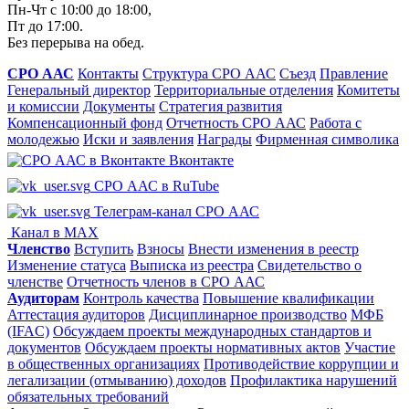
Пн-Чт с 10:00 до 18:00,
Пт до 17:00.
Без перерыва на обед.
СРО ААС
Контакты
Структура СРО ААС
Съезд
Правление
Генеральный директор
Территориальные отделения
Комитеты
и комиссии
Документы
Стратегия развития
Компенсационный фонд
Отчетность СРО ААС
Работа с
молодежью
Иски и заявления
Награды
Фирменная символика
Вконтакте
СРО ААС в RuTube
Телеграм-канал СРО ААС
Канал в MAX
Членство
Вступить
Взносы
Внести изменения в реестр
Изменение статуса
Выписка из реестра
Свидетельство о
членстве
Отчетность членов в СРО ААС
Аудиторам
Контроль качества
Повышение квалификации
Аттестация аудиторов
Дисциплинарное производство
МФБ
(IFAC)
Обсуждаем проекты международных стандартов и
документов
Обсуждаем проекты нормативных актов
Участие
в общественных организациях
Противодействие коррупции и
легализации (отмыванию) доходов
Профилактика нарушений
обязательных требований