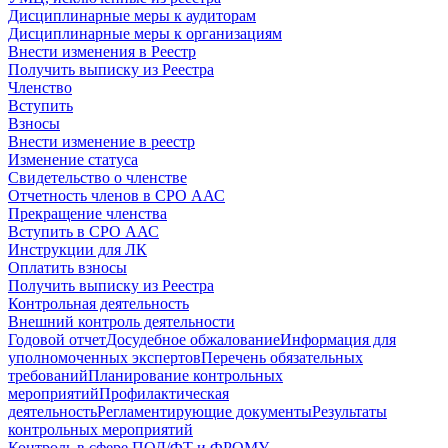
Дисциплинарные меры к аудиторам
Дисциплинарные меры к организациям
Внести изменения в Реестр
Получить выписку из Реестра
Членство
Вступить
Взносы
Внести изменение в реестр
Изменение статуса
Свидетельство о членстве
Отчетность членов в СРО ААС
Прекращение членства
Вступить в СРО ААС
Инструкции для ЛК
Оплатить взносы
Получить выписку из Реестра
Контрольная деятельность
Внешний контроль деятельности
Годовой отчет
Досудебное обжалование
Информация для
уполномоченных экспертов
Перечень обязательных
требований
Планирование контрольных
мероприятий
Профилактическая
деятельность
Регламентирующие документы
Результаты
контрольных мероприятий
Контроль в сфере ПОД/ФТ и ФРОМУ