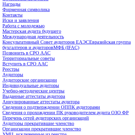
Награды
Фирменная символика
Контакты
Иски и заявления
Работа с молодежью
Мастерская аудита будущего
Международная деятельность
Консультативный Совет аудиторов ЕАЭС
Евразийская группа
бухгалтеров и аудиторов
МФБ (IFAC)
Позвонить в СРО ААС
Территориальные советы
Вступить в СРО ААС
Реестры
Аудиторы
Аудиторские организации
Индивидуальные аудиторы
Учебно-методические центры
Выданные аттестаты аудитора
Аннулированные аттестаты аудитора
Сведения о подтверждении ОППК аудиторами
Сведения о прохождении ПК руководителем аудита ОЗО ФР
Перечень сетей аудиторских организаций
Аудиторы прекратившие членство
Организации прекратившие членство
УМЦ, исключенные из реестра