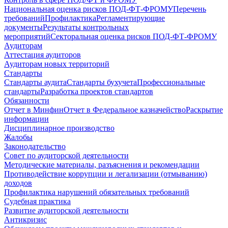
Национальная оценка рисков ПОД-ФТ-ФРОМУ
Перечень
требований
Профилактика
Регламентирующие
документы
Результаты контрольных
мероприятий
Секторальная оценка рисков ПОД-ФТ-ФРОМУ
Аудиторам
Аттестация аудиторов
Аудиторам новых территорий
Стандарты
Стандарты аудита
Стандарты бухучета
Профессиональные
стандарты
Разработка проектов стандартов
Обязанности
Отчет в Минфин
Отчет в Федеральное казначейство
Раскрытие
информации
Дисциплинарное производство
Жалобы
Законодательство
Совет по аудиторской деятельности
Методические материалы, разъяснения и рекомендации
Противодействие коррупции и легализации (отмыванию)
доходов
Профилактика нарушений обязательных требований
Судебная практика
Развитие аудиторской деятельности
Антикризис