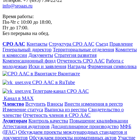
Телефон: +7 (495) 734-22-22
info@sroaas.ru
Время работы:
Пн-Чт с 10:00 до 18:00,
Пт до 17:00.
Без перерыва на обед.
СРО ААС
Контакты
Структура СРО ААС
Съезд
Правление
Генеральный директор
Территориальные отделения
Комитеты
и комиссии
Документы
Стратегия развития
Компенсационный фонд
Отчетность СРО ААС
Работа с
молодежью
Иски и заявления
Награды
Фирменная символика
Вконтакте
СРО ААС в RuTube
Телеграм-канал СРО ААС
Канал в MAX
Членство
Вступить
Взносы
Внести изменения в реестр
Изменение статуса
Выписка из реестра
Свидетельство о
членстве
Отчетность членов в СРО ААС
Аудиторам
Контроль качества
Повышение квалификации
Аттестация аудиторов
Дисциплинарное производство
МФБ
(IFAC)
Обсуждаем проекты международных стандартов и
документов
Обсуждаем проекты нормативных актов
Участие