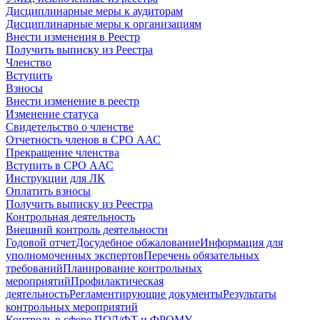
Дисциплинарные меры к аудиторам
Дисциплинарные меры к организациям
Внести изменения в Реестр
Получить выписку из Реестра
Членство
Вступить
Взносы
Внести изменение в реестр
Изменение статуса
Свидетельство о членстве
Отчетность членов в СРО ААС
Прекращение членства
Вступить в СРО ААС
Инструкции для ЛК
Оплатить взносы
Получить выписку из Реестра
Контрольная деятельность
Внешний контроль деятельности
Годовой отчет
Досудебное обжалование
Информация для
уполномоченных экспертов
Перечень обязательных
требований
Планирование контрольных
мероприятий
Профилактическая
деятельность
Регламентирующие документы
Результаты
контрольных мероприятий
Контроль в сфере ПОД/ФТ и ФРОМУ