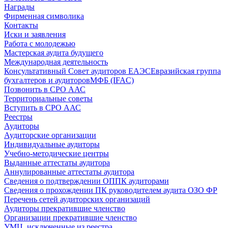
Награды
Фирменная символика
Контакты
Иски и заявления
Работа с молодежью
Мастерская аудита будущего
Международная деятельность
Консультативный Совет аудиторов ЕАЭС
Евразийская группа
бухгалтеров и аудиторов
МФБ (IFAC)
Позвонить в СРО ААС
Территориальные советы
Вступить в СРО ААС
Реестры
Аудиторы
Аудиторские организации
Индивидуальные аудиторы
Учебно-методические центры
Выданные аттестаты аудитора
Аннулированные аттестаты аудитора
Сведения о подтверждении ОППК аудиторами
Сведения о прохождении ПК руководителем аудита ОЗО ФР
Перечень сетей аудиторских организаций
Аудиторы прекратившие членство
Организации прекратившие членство
УМЦ, исключенные из реестра