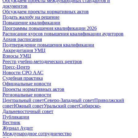
Обсуждаем проекты международных стандартов и
документов
Обсуждаем проекты нормативных актов
Подать жалобу на решение
Повышение квалификации
Программы повышения квалификации 2026
Расписание курсов повышения квалификации аудиторов
Архив расписания
Подтверждение повышения квалификации
Аккредитация УМЦ
Взносы УМЦ
Реестр учебно-методических центров
Пресс-Центр
Новости СРО ААС
Судебная практика
Официальные новости
Проекты нормативных актов
Региональные новости
Центральный совет
Северо-Западный совет
Приволжский
совет
Южный совет
Уральский совет
Сибирско-
Дальневосточный совет
Публикации
Вестник
Журнал Аудит
Международное сотрудничество