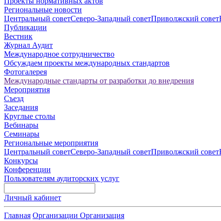
Проекты нормативных актов
Региональные новости
Центральный совет
Северо-Западный совет
Приволжский совет
Публикации
Вестник
Журнал Аудит
Международное сотрудничество
Обсуждаем проекты международных стандартов
Фотогалерея
Международные стандарты от разработки до внедрения
Мероприятия
Съезд
Заседания
Круглые столы
Вебинары
Семинары
Региональные мероприятия
Центральный совет
Северо-Западный совет
Приволжский совет
Конкурсы
Конференции
Пользователям аудиторских услуг
Личный кабинет
Главная
Организации
Организация