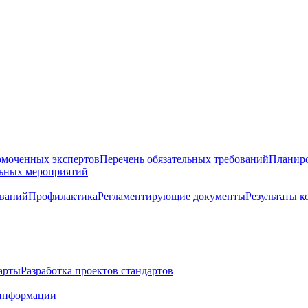
омоченных экспертов
Перечень обязательных требований
Планиро
льных мероприятий
ований
Профилактика
Регламентирующие документы
Результаты 
арты
Разработка проектов стандартов
информации