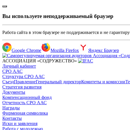
Вы используете неподдерживаемый браузер
Работа сайта в этом браузере не поддерживается и не гарантир
Google Chrome
Mozilla Firefox
Яндекс Браузер
АССОЦИАЦИЯ «СОДРУЖЕСТВО»
Личный кабинет
СРО ААС
Структура СРО ААС
Съезд
Правление
Генеральный директор
Комитеты и комиссии
Те
Стратегия развития
Документы
Компенсационный фонд
Отчетность СРО ААС
Награды
Фирменная символика
Контакты
Иски и заявления
Работа с молодежью