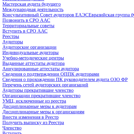
Мастерская аудита будущего
Международная деятельность
Консультативный Совет аудиторов ЕАЭС
Евразийская группа б
Позвонить в СРО ААС
Территориальные советы
Вступить в СРО ААС
Реестры
Аудиторы
Аудиторские организации
Индивидуальные аудиторы
Учебно-методические центры
Выданные аттестаты аудитора
Аннулированные аттестаты аудитора
Сведения о подтверждении ОППК аудиторами
Сведения о прохождении ПК руководителем аудита ОЗО ФР
Перечень сетей аудиторских организаций
Аудиторы прекратившие членство
Организации прекратившие членство
УМЦ, исключенные из реестра
Дисциплинарные меры к аудиторам
Дисциплинарные меры к организациям
Внести изменения в Реестр
Получить выписку из Реестра
Членство
Вступить