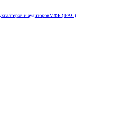
ухгалтеров и аудиторов
МФБ (IFAC)