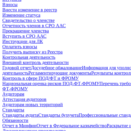
Взносы
Внести изменение в реестр
Изменение статуса
Свидетельство о членстве
Отчетность членов в СРО ААС
Прекращение членства
Вступить в СРО ААС
Инструкции для ЛК
Оплатить взносы
Получить выписку из Реестра
Контрольная деятельность
Внешний контроль деятельности
Годовой отчет
Досудебное обжалование
Информация для уполн
деятельность
Регламентирующие документы
Результаты контро
Контроль в сфере ПОД/ФТ и ФРОМУ
Национальная оценка рисков ПОД-ФТ-ФРОМУ
Перечень треб
ФТ-ФРОМУ
Аудиторам
Аттестация аудиторов
Аудиторам новых территорий
Стандарты
Стандарты аудита
Стандарты бухучета
Профессиональные станд
Обязанности
Отчет в Минфин
Отчет в Федеральное казначейство
Раскрытие 
Дисциплинарное производство