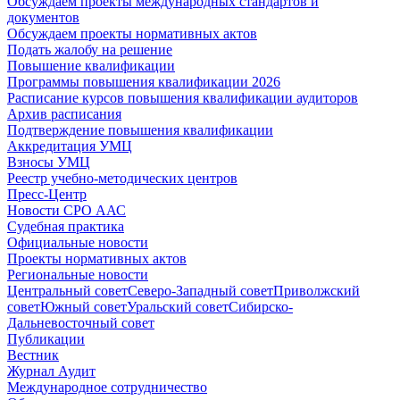
Обсуждаем проекты международных стандартов и
документов
Обсуждаем проекты нормативных актов
Подать жалобу на решение
Повышение квалификации
Программы повышения квалификации 2026
Расписание курсов повышения квалификации аудиторов
Архив расписания
Подтверждение повышения квалификации
Аккредитация УМЦ
Взносы УМЦ
Реестр учебно-методических центров
Пресс-Центр
Новости СРО ААС
Судебная практика
Официальные новости
Проекты нормативных актов
Региональные новости
Центральный совет
Северо-Западный совет
Приволжский
совет
Южный совет
Уральский совет
Сибирско-
Дальневосточный совет
Публикации
Вестник
Журнал Аудит
Международное сотрудничество