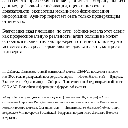
означает, что профессия начинает двигаться в сторону анализа
данных, цифровой верификации, оценки цифровых
доказательств, экспертизы механизмов формирования
информации. Аудитор перестаёт быть только проверяющим
отчётность.
Благовещенская площадка, по сути, зафиксировала этот сдвиг
как профессиональную реальность: аудит больше не может
оставаться исключительно проверкой отчётности, потому что
меняется сама среда формирования доказательств, контроля
и доверия.
_______________________________________________________
III Сибирско-Дальневосточный аудиторский форум СДАФ’26 проходил в апреле—
мае 2026 года в распределённом формате: апрель — Новосибирск, май — Иркутск,
Благовещенск. Организатор — Сибирско-Дальневосточный территориальный совет
СРО ААС. Подробная информация о форуме: saf-event.ru
«АмурЭкспо» проходит в Благовещенске (Российская Федерация) и Хэйхэ
(Китайская Народная Республика) и является выездной площадкой Восточного
экономического форума. Организаторы — Правительство Амурской области при
поддержке Министерства Российской Федерации по развитию Дальнего Востока
и Арктики.