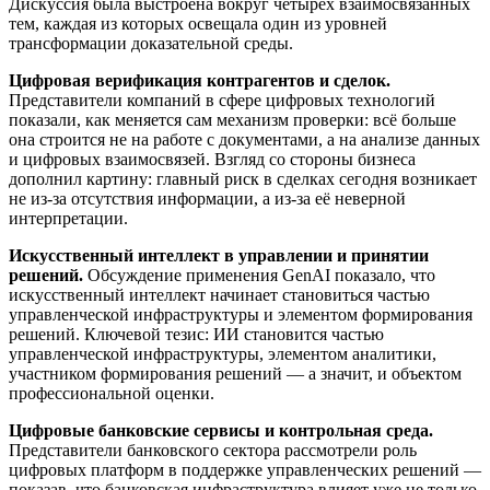
Дискуссия была выстроена вокруг четырёх взаимосвязанных
тем, каждая из которых освещала один из уровней
трансформации доказательной среды.
Цифровая верификация контрагентов и сделок.
Представители компаний в сфере цифровых технологий
показали, как меняется сам механизм проверки: всё больше
она строится не на работе с документами, а на анализе данных
и цифровых взаимосвязей. Взгляд со стороны бизнеса
дополнил картину: главный риск в сделках сегодня возникает
не
из-за
отсутствия информации, а
из-за
её неверной
интерпретации.
Искусственный интеллект в управлении и принятии
решений.
Обсуждение применения GenAI показало, что
искусственный интеллект начинает становиться частью
управленческой инфраструктуры и элементом формирования
решений. Ключевой тезис: ИИ становится частью
управленческой инфраструктуры, элементом аналитики,
участником формирования решений — а значит, и объектом
профессиональной оценки.
Цифровые банковские сервисы и контрольная среда.
Представители банковского сектора рассмотрели роль
цифровых платформ в поддержке управленческих решений —
показав, что банковская инфраструктура влияет уже не только