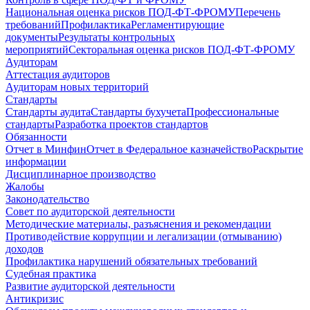
Национальная оценка рисков ПОД-ФТ-ФРОМУ
Перечень
требований
Профилактика
Регламентирующие
документы
Результаты контрольных
мероприятий
Секторальная оценка рисков ПОД-ФТ-ФРОМУ
Аудиторам
Аттестация аудиторов
Аудиторам новых территорий
Стандарты
Стандарты аудита
Стандарты бухучета
Профессиональные
стандарты
Разработка проектов стандартов
Обязанности
Отчет в Минфин
Отчет в Федеральное казначейство
Раскрытие
информации
Дисциплинарное производство
Жалобы
Законодательство
Совет по аудиторской деятельности
Методические материалы, разъяснения и рекомендации
Противодействие коррупции и легализации (отмыванию)
доходов
Профилактика нарушений обязательных требований
Судебная практика
Развитие аудиторской деятельности
Антикризис