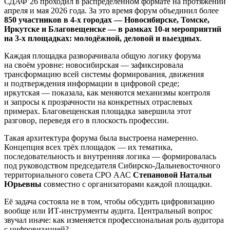
СДАФ’26 проходил в распределённом формате на протяжении
апреля и мая 2026 года. За это время форум объединил более
850 участников в
4-х
городах — Новосибирске, Томске,
Иркутске и Благовещенске — в рамках
10-и
мероприятий
на
3-х
площадках: молодёжной, деловой и выездных
.
Каждая площадка разворачивала общую логику форума
на своём уровне: новосибирская — зафиксировала
трансформацию всей системы формирования, движения
и подтверждения информации в цифровой среде;
иркутская — показала, как меняются механизмы контроля
и запросы к прозрачности на конкретных отраслевых
примерах. Благовещенская площадка завершила этот
разговор, переведя его в плоскость профессии.
Такая архитектура форума была выстроена намеренно.
Концепция всех трёх площадок — их тематика,
последовательность и внутренняя логика — формировалась
под руководством председателя
Сибирско-Дальневосточного
территориального совета СРО ААС
Степановой Натальи
Юрьевны
совместно с организаторами каждой площадки.
Её задача состояла не в том, чтобы обсудить цифровизацию
вообще или
ИТ-инструменты
аудита. Центральный вопрос
звучал иначе: как изменяется профессиональная роль аудитора
с цифровизацией?