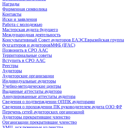
Награды
Фирменная символика
Контакты
Иски и заявления
Работа с молодежью
Мастерская аудита будущего
Международная деятельность
Консультативный Совет аудиторов ЕАЭС
Евразийская группа
бухгалтеров и аудиторов
МФБ (IFAC)
Позвонить в СРО ААС
Территориальные советы
Вступить в СРО ААС
Реестры
Аудиторы
Аудиторские организации
Индивидуальные аудиторы
Учебно-методические центры
Выданные аттестаты аудитора
Аннулированные аттестаты аудитора
Сведения о подтверждении ОППК аудиторами
Сведения о прохождении ПК руководителем аудита ОЗО ФР
Перечень сетей аудиторских организаций
Аудиторы прекратившие членство
Организации прекратившие членство
УМЦ, исключенные из реестра