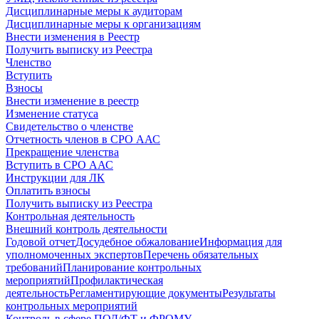
Дисциплинарные меры к аудиторам
Дисциплинарные меры к организациям
Внести изменения в Реестр
Получить выписку из Реестра
Членство
Вступить
Взносы
Внести изменение в реестр
Изменение статуса
Свидетельство о членстве
Отчетность членов в СРО ААС
Прекращение членства
Вступить в СРО ААС
Инструкции для ЛК
Оплатить взносы
Получить выписку из Реестра
Контрольная деятельность
Внешний контроль деятельности
Годовой отчет
Досудебное обжалование
Информация для
уполномоченных экспертов
Перечень обязательных
требований
Планирование контрольных
мероприятий
Профилактическая
деятельность
Регламентирующие документы
Результаты
контрольных мероприятий
Контроль в сфере ПОД/ФТ и ФРОМУ