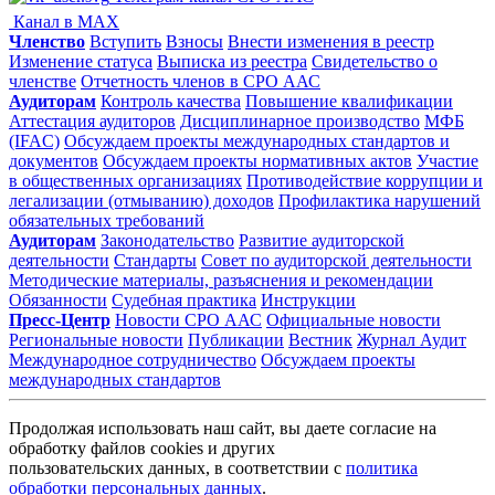
Канал в MAX
Членство
Вступить
Взносы
Внести изменения в реестр
Изменение статуса
Выписка из реестра
Свидетельство о
членстве
Отчетность членов в СРО ААС
Аудиторам
Контроль качества
Повышение квалификации
Аттестация аудиторов
Дисциплинарное производство
МФБ
(IFAC)
Обсуждаем проекты международных стандартов и
документов
Обсуждаем проекты нормативных актов
Участие
в общественных организациях
Противодействие коррупции и
легализации (отмыванию) доходов
Профилактика нарушений
обязательных требований
Аудиторам
Законодательство
Развитие аудиторской
деятельности
Стандарты
Совет по аудиторской деятельности
Методические материалы, разъяснения и рекомендации
Обязанности
Судебная практика
Инструкции
Пресс-Центр
Новости СРО ААС
Официальные новости
Региональные новости
Публикации
Вестник
Журнал Аудит
Международное сотрудничество
Обсуждаем проекты
международных стандартов
Продолжая использовать наш сайт, вы даете согласие на
обработку файлов cookies и других
пользовательских данных, в соответствии с
политика
обработки персональных данных
.