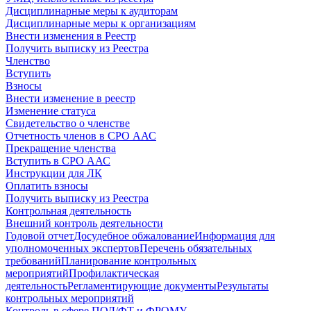
Дисциплинарные меры к аудиторам
Дисциплинарные меры к организациям
Внести изменения в Реестр
Получить выписку из Реестра
Членство
Вступить
Взносы
Внести изменение в реестр
Изменение статуса
Свидетельство о членстве
Отчетность членов в СРО ААС
Прекращение членства
Вступить в СРО ААС
Инструкции для ЛК
Оплатить взносы
Получить выписку из Реестра
Контрольная деятельность
Внешний контроль деятельности
Годовой отчет
Досудебное обжалование
Информация для
уполномоченных экспертов
Перечень обязательных
требований
Планирование контрольных
мероприятий
Профилактическая
деятельность
Регламентирующие документы
Результаты
контрольных мероприятий
Контроль в сфере ПОД/ФТ и ФРОМУ