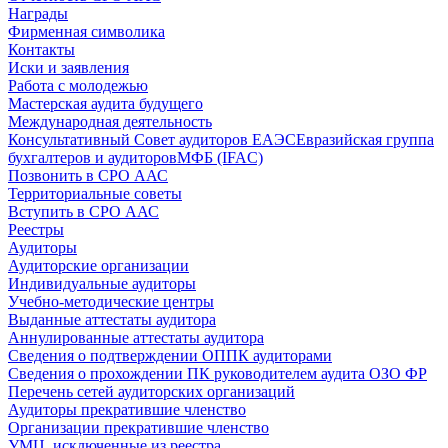
Награды
Фирменная символика
Контакты
Иски и заявления
Работа с молодежью
Мастерская аудита будущего
Международная деятельность
Консультативный Совет аудиторов ЕАЭС
Евразийская группа
бухгалтеров и аудиторов
МФБ (IFAC)
Позвонить в СРО ААС
Территориальные советы
Вступить в СРО ААС
Реестры
Аудиторы
Аудиторские организации
Индивидуальные аудиторы
Учебно-методические центры
Выданные аттестаты аудитора
Аннулированные аттестаты аудитора
Сведения о подтверждении ОППК аудиторами
Сведения о прохождении ПК руководителем аудита ОЗО ФР
Перечень сетей аудиторских организаций
Аудиторы прекратившие членство
Организации прекратившие членство
УМЦ, исключенные из реестра