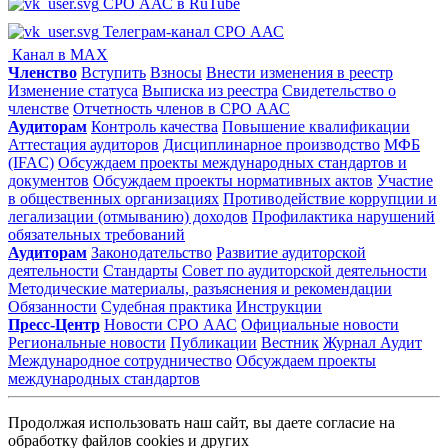
СРО ААС в RuTube
Телеграм-канал СРО ААС
Канал в MAX
Членство
Вступить
Взносы
Внести изменения в реестр
Изменение статуса
Выписка из реестра
Свидетельство о
членстве
Отчетность членов в СРО ААС
Аудиторам
Контроль качества
Повышение квалификации
Аттестация аудиторов
Дисциплинарное производство
МФБ
(IFAC)
Обсуждаем проекты международных стандартов и
документов
Обсуждаем проекты нормативных актов
Участие
в общественных организациях
Противодействие коррупции и
легализации (отмыванию) доходов
Профилактика нарушений
обязательных требований
Аудиторам
Законодательство
Развитие аудиторской
деятельности
Стандарты
Совет по аудиторской деятельности
Методические материалы, разъяснения и рекомендации
Обязанности
Судебная практика
Инструкции
Пресс-Центр
Новости СРО ААС
Официальные новости
Региональные новости
Публикации
Вестник
Журнал Аудит
Международное сотрудничество
Обсуждаем проекты
международных стандартов
Продолжая использовать наш сайт, вы даете согласие на
обработку файлов cookies и других