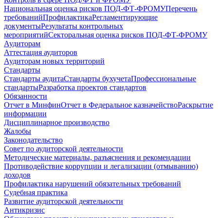
Национальная оценка рисков ПОД-ФТ-ФРОМУ
Перечень
требований
Профилактика
Регламентирующие
документы
Результаты контрольных
мероприятий
Секторальная оценка рисков ПОД-ФТ-ФРОМУ
Аудиторам
Аттестация аудиторов
Аудиторам новых территорий
Стандарты
Стандарты аудита
Стандарты бухучета
Профессиональные
стандарты
Разработка проектов стандартов
Обязанности
Отчет в Минфин
Отчет в Федеральное казначейство
Раскрытие
информации
Дисциплинарное производство
Жалобы
Законодательство
Совет по аудиторской деятельности
Методические материалы, разъяснения и рекомендации
Противодействие коррупции и легализации (отмыванию)
доходов
Профилактика нарушений обязательных требований
Судебная практика
Развитие аудиторской деятельности
Антикризис