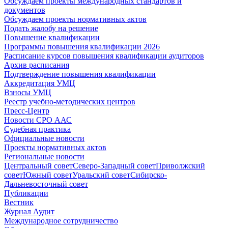
Обсуждаем проекты международных стандартов и
документов
Обсуждаем проекты нормативных актов
Подать жалобу на решение
Повышение квалификации
Программы повышения квалификации 2026
Расписание курсов повышения квалификации аудиторов
Архив расписания
Подтверждение повышения квалификации
Аккредитация УМЦ
Взносы УМЦ
Реестр учебно-методических центров
Пресс-Центр
Новости СРО ААС
Судебная практика
Официальные новости
Проекты нормативных актов
Региональные новости
Центральный совет
Северо-Западный совет
Приволжский
совет
Южный совет
Уральский совет
Сибирско-
Дальневосточный совет
Публикации
Вестник
Журнал Аудит
Международное сотрудничество