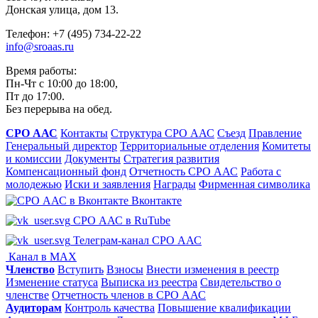
Донская улица, дом 13.
Телефон: +7 (495) 734-22-22
info@sroaas.ru
Время работы:
Пн-Чт с 10:00 до 18:00,
Пт до 17:00.
Без перерыва на обед.
СРО ААС
Контакты
Структура СРО ААС
Съезд
Правление
Генеральный директор
Территориальные отделения
Комитеты
и комиссии
Документы
Стратегия развития
Компенсационный фонд
Отчетность СРО ААС
Работа с
молодежью
Иски и заявления
Награды
Фирменная символика
Вконтакте
СРО ААС в RuTube
Телеграм-канал СРО ААС
Канал в MAX
Членство
Вступить
Взносы
Внести изменения в реестр
Изменение статуса
Выписка из реестра
Свидетельство о
членстве
Отчетность членов в СРО ААС
Аудиторам
Контроль качества
Повышение квалификации