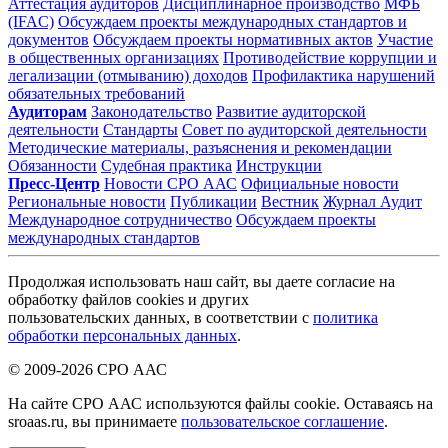
Аттестация аудиторов
Дисциплинарное производство
МФБ
(IFAC)
Обсуждаем проекты международных стандартов и
документов
Обсуждаем проекты нормативных актов
Участие
в общественных организациях
Противодействие коррупции и
легализации (отмыванию) доходов
Профилактика нарушений
обязательных требований
Аудиторам
Законодательство
Развитие аудиторской
деятельности
Стандарты
Совет по аудиторской деятельности
Методические материалы, разъяснения и рекомендации
Обязанности
Судебная практика
Инструкции
Пресс-Центр
Новости СРО ААС
Официальные новости
Региональные новости
Публикации
Вестник
Журнал Аудит
Международное сотрудничество
Обсуждаем проекты
международных стандартов
Продолжая использовать наш сайт, вы даете согласие на
обработку файлов cookies и других
пользовательских данных, в соответствии с
политика
обработки персональных данных
.
© 2009-2026 СРО ААС
На сайте СРО ААС используются файлы cookie. Оставаясь на
sroaas.ru, вы принимаете
пользовательское соглашение
.