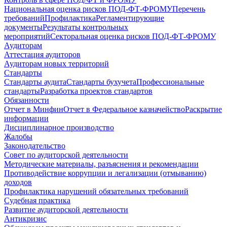
Национальная оценка рисков ПОД-ФТ-ФРОМУ
Перечень
требований
Профилактика
Регламентирующие
документы
Результаты контрольных
мероприятий
Секторальная оценка рисков ПОД-ФТ-ФРОМУ
Аудиторам
Аттестация аудиторов
Аудиторам новых территорий
Стандарты
Стандарты аудита
Стандарты бухучета
Профессиональные
стандарты
Разработка проектов стандартов
Обязанности
Отчет в Минфин
Отчет в Федеральное казначейство
Раскрытие
информации
Дисциплинарное производство
Жалобы
Законодательство
Совет по аудиторской деятельности
Методические материалы, разъяснения и рекомендации
Противодействие коррупции и легализации (отмыванию)
доходов
Профилактика нарушений обязательных требований
Судебная практика
Развитие аудиторской деятельности
Антикризис