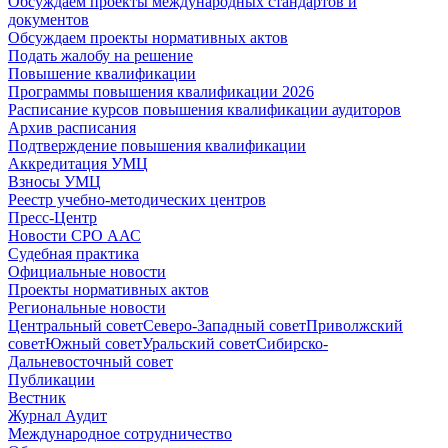
Обсуждаем проекты международных стандартов и
документов
Обсуждаем проекты нормативных актов
Подать жалобу на решение
Повышение квалификации
Программы повышения квалификации 2026
Расписание курсов повышения квалификации аудиторов
Архив расписания
Подтверждение повышения квалификации
Аккредитация УМЦ
Взносы УМЦ
Реестр учебно-методических центров
Пресс-Центр
Новости СРО ААС
Судебная практика
Официальные новости
Проекты нормативных актов
Региональные новости
Центральный совет
Северо-Западный совет
Приволжский
совет
Южный совет
Уральский совет
Сибирско-
Дальневосточный совет
Публикации
Вестник
Журнал Аудит
Международное сотрудничество