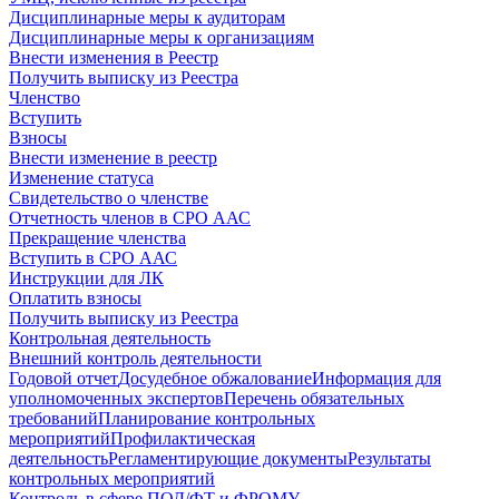
Дисциплинарные меры к аудиторам
Дисциплинарные меры к организациям
Внести изменения в Реестр
Получить выписку из Реестра
Членство
Вступить
Взносы
Внести изменение в реестр
Изменение статуса
Свидетельство о членстве
Отчетность членов в СРО ААС
Прекращение членства
Вступить в СРО ААС
Инструкции для ЛК
Оплатить взносы
Получить выписку из Реестра
Контрольная деятельность
Внешний контроль деятельности
Годовой отчет
Досудебное обжалование
Информация для
уполномоченных экспертов
Перечень обязательных
требований
Планирование контрольных
мероприятий
Профилактическая
деятельность
Регламентирующие документы
Результаты
контрольных мероприятий
Контроль в сфере ПОД/ФТ и ФРОМУ