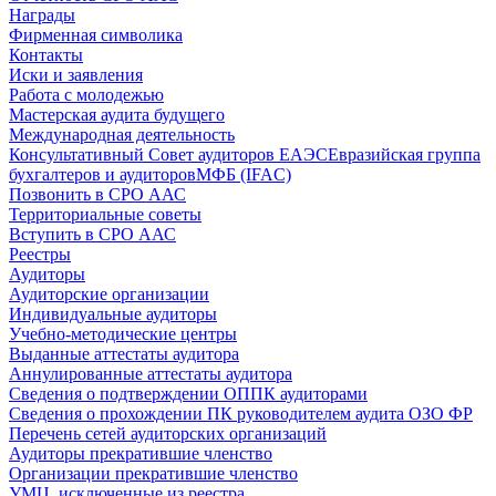
Награды
Фирменная символика
Контакты
Иски и заявления
Работа с молодежью
Мастерская аудита будущего
Международная деятельность
Консультативный Совет аудиторов ЕАЭС
Евразийская группа
бухгалтеров и аудиторов
МФБ (IFAC)
Позвонить в СРО ААС
Территориальные советы
Вступить в СРО ААС
Реестры
Аудиторы
Аудиторские организации
Индивидуальные аудиторы
Учебно-методические центры
Выданные аттестаты аудитора
Аннулированные аттестаты аудитора
Сведения о подтверждении ОППК аудиторами
Сведения о прохождении ПК руководителем аудита ОЗО ФР
Перечень сетей аудиторских организаций
Аудиторы прекратившие членство
Организации прекратившие членство
УМЦ, исключенные из реестра