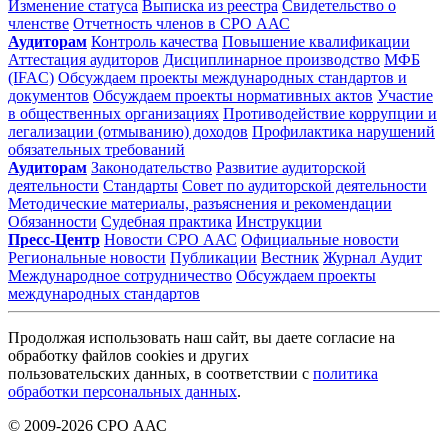
Изменение статуса
Выписка из реестра
Свидетельство о
членстве
Отчетность членов в СРО ААС
Аудиторам
Контроль качества
Повышение квалификации
Аттестация аудиторов
Дисциплинарное производство
МФБ
(IFAC)
Обсуждаем проекты международных стандартов и
документов
Обсуждаем проекты нормативных актов
Участие
в общественных организациях
Противодействие коррупции и
легализации (отмыванию) доходов
Профилактика нарушений
обязательных требований
Аудиторам
Законодательство
Развитие аудиторской
деятельности
Стандарты
Совет по аудиторской деятельности
Методические материалы, разъяснения и рекомендации
Обязанности
Судебная практика
Инструкции
Пресс-Центр
Новости СРО ААС
Официальные новости
Региональные новости
Публикации
Вестник
Журнал Аудит
Международное сотрудничество
Обсуждаем проекты
международных стандартов
Продолжая использовать наш сайт, вы даете согласие на
обработку файлов cookies и других
пользовательских данных, в соответствии с
политика
обработки персональных данных
.
© 2009-2026 СРО ААС