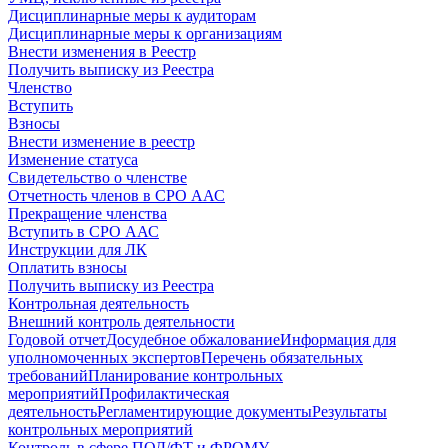
Дисциплинарные меры к аудиторам
Дисциплинарные меры к организациям
Внести изменения в Реестр
Получить выписку из Реестра
Членство
Вступить
Взносы
Внести изменение в реестр
Изменение статуса
Свидетельство о членстве
Отчетность членов в СРО ААС
Прекращение членства
Вступить в СРО ААС
Инструкции для ЛК
Оплатить взносы
Получить выписку из Реестра
Контрольная деятельность
Внешний контроль деятельности
Годовой отчет
Досудебное обжалование
Информация для
уполномоченных экспертов
Перечень обязательных
требований
Планирование контрольных
мероприятий
Профилактическая
деятельность
Регламентирующие документы
Результаты
контрольных мероприятий
Контроль в сфере ПОД/ФТ и ФРОМУ