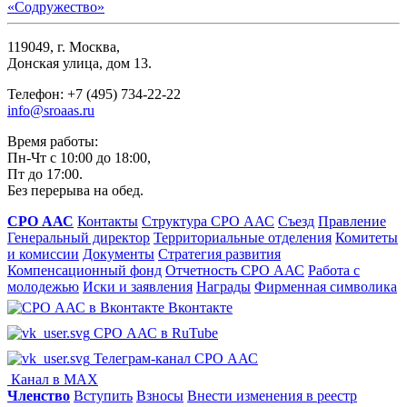
119049, г. Москва,
Донская улица, дом 13.
Телефон: +7 (495) 734-22-22
info@sroaas.ru
Время работы:
Пн-Чт с 10:00 до 18:00,
Пт до 17:00.
Без перерыва на обед.
СРО ААС
Контакты
Структура СРО ААС
Съезд
Правление
Генеральный директор
Территориальные отделения
Комитеты
и комиссии
Документы
Стратегия развития
Компенсационный фонд
Отчетность СРО ААС
Работа с
молодежью
Иски и заявления
Награды
Фирменная символика
Вконтакте
СРО ААС в RuTube
Телеграм-канал СРО ААС
Канал в MAX
Членство
Вступить
Взносы
Внести изменения в реестр