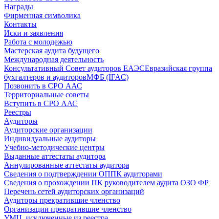
Награды
Фирменная символика
Контакты
Иски и заявления
Работа с молодежью
Мастерская аудита будущего
Международная деятельность
Консультативный Совет аудиторов ЕАЭС
Евразийская группа
бухгалтеров и аудиторов
МФБ (IFAC)
Позвонить в СРО ААС
Территориальные советы
Вступить в СРО ААС
Реестры
Аудиторы
Аудиторские организации
Индивидуальные аудиторы
Учебно-методические центры
Выданные аттестаты аудитора
Аннулированные аттестаты аудитора
Сведения о подтверждении ОППК аудиторами
Сведения о прохождении ПК руководителем аудита ОЗО ФР
Перечень сетей аудиторских организаций
Аудиторы прекратившие членство
Организации прекратившие членство
УМЦ, исключенные из реестра