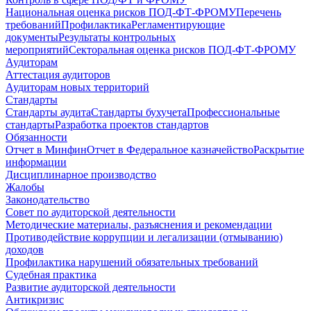
Национальная оценка рисков ПОД-ФТ-ФРОМУ
Перечень
требований
Профилактика
Регламентирующие
документы
Результаты контрольных
мероприятий
Секторальная оценка рисков ПОД-ФТ-ФРОМУ
Аудиторам
Аттестация аудиторов
Аудиторам новых территорий
Стандарты
Стандарты аудита
Стандарты бухучета
Профессиональные
стандарты
Разработка проектов стандартов
Обязанности
Отчет в Минфин
Отчет в Федеральное казначейство
Раскрытие
информации
Дисциплинарное производство
Жалобы
Законодательство
Совет по аудиторской деятельности
Методические материалы, разъяснения и рекомендации
Противодействие коррупции и легализации (отмыванию)
доходов
Профилактика нарушений обязательных требований
Судебная практика
Развитие аудиторской деятельности
Антикризис