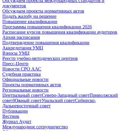
Обсуждаем проекты международных стандартов и
документов
Обсуждаем проекты нормативных актов
Подать жалобу на решение
Повышение квалификации
Программы повышения квалификации 2026
Расписание курсов повышения квалификации аудиторов
Архив расписания
Подтверждение повышения квалификации
Аккредитация УМЦ
Взносы УМЦ
Реестр учебно-методических центров
Пресс-Центр
Новости СРО ААС
Судебная практика
Официальные новости
Проекты нормативных актов
Региональные новости
Центральный совет
Северо-Западный совет
Приволжский
совет
Южный совет
Уральский совет
Сибирско-
Дальневосточный совет
Публикации
Вестник
Журнал Аудит
Международное сотрудничество