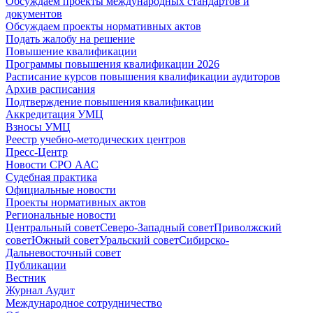
Обсуждаем проекты международных стандартов и
документов
Обсуждаем проекты нормативных актов
Подать жалобу на решение
Повышение квалификации
Программы повышения квалификации 2026
Расписание курсов повышения квалификации аудиторов
Архив расписания
Подтверждение повышения квалификации
Аккредитация УМЦ
Взносы УМЦ
Реестр учебно-методических центров
Пресс-Центр
Новости СРО ААС
Судебная практика
Официальные новости
Проекты нормативных актов
Региональные новости
Центральный совет
Северо-Западный совет
Приволжский
совет
Южный совет
Уральский совет
Сибирско-
Дальневосточный совет
Публикации
Вестник
Журнал Аудит
Международное сотрудничество