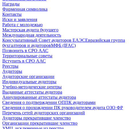
Награды
Фирменная символика
Контакты
Иски и заявления
Работа с молодежью
Мастерская аудита будущего
Международная деятельность
Консультативный Совет аудиторов ЕАЭС
Евразийская группа
бухгалтеров и аудиторов
МФБ (IFAC)
Позвонить в СРО ААС
Территориальные советы
Вступить в СРО ААС
Реестры
Аудиторы
Аудиторские организации
Индивидуальные аудиторы
Учебно-методические центры
Выданные аттестаты аудитора
Аннулированные аттестаты аудитора
Сведения о подтверждении ОППК аудиторами
Сведения о прохождении ПК руководителем аудита ОЗО ФР
Перечень сетей аудиторских организаций
Аудиторы прекратившие членство
Организации прекратившие членство
УМЦ, исключенные из реестра