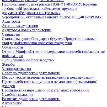
Национальная оценка рисков ПОД-ФТ-ФРОМУ
Перечень
требований
Профилактика
Регламентирующие
документы
Результаты контрольных
мероприятий
Секторальная оценка рисков ПОД-ФТ-ФРОМУ
Аудиторам
Аттестация аудиторов
Аудиторам новых территорий
Стандарты
Стандарты аудита
Стандарты бухучета
Профессиональные
стандарты
Разработка проектов стандартов
Обязанности
Отчет в Минфин
Отчет в Федеральное казначейство
Раскрытие
информации
Дисциплинарное производство
Жалобы
Законодательство
Совет по аудиторской деятельности
Методические материалы, разъяснения и рекомендации
Противодействие коррупции и легализации (отмыванию)
доходов
Профилактика нарушений обязательных требований
Судебная практика
Развитие аудиторской деятельности
Антикризис