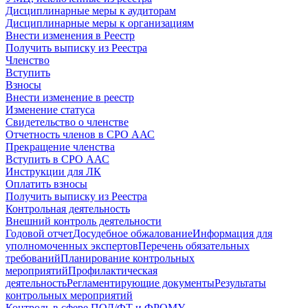
Дисциплинарные меры к аудиторам
Дисциплинарные меры к организациям
Внести изменения в Реестр
Получить выписку из Реестра
Членство
Вступить
Взносы
Внести изменение в реестр
Изменение статуса
Свидетельство о членстве
Отчетность членов в СРО ААС
Прекращение членства
Вступить в СРО ААС
Инструкции для ЛК
Оплатить взносы
Получить выписку из Реестра
Контрольная деятельность
Внешний контроль деятельности
Годовой отчет
Досудебное обжалование
Информация для
уполномоченных экспертов
Перечень обязательных
требований
Планирование контрольных
мероприятий
Профилактическая
деятельность
Регламентирующие документы
Результаты
контрольных мероприятий
Контроль в сфере ПОД/ФТ и ФРОМУ