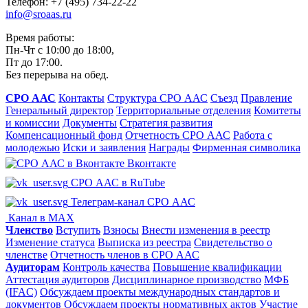
Телефон: +7 (495) 734-22-22
info@sroaas.ru
Время работы:
Пн-Чт с 10:00 до 18:00,
Пт до 17:00.
Без перерыва на обед.
СРО ААС
Контакты
Структура СРО ААС
Съезд
Правление
Генеральный директор
Территориальные отделения
Комитеты
и комиссии
Документы
Стратегия развития
Компенсационный фонд
Отчетность СРО ААС
Работа с
молодежью
Иски и заявления
Награды
Фирменная символика
Вконтакте
СРО ААС в RuTube
Телеграм-канал СРО ААС
Канал в MAX
Членство
Вступить
Взносы
Внести изменения в реестр
Изменение статуса
Выписка из реестра
Свидетельство о
членстве
Отчетность членов в СРО ААС
Аудиторам
Контроль качества
Повышение квалификации
Аттестация аудиторов
Дисциплинарное производство
МФБ
(IFAC)
Обсуждаем проекты международных стандартов и
документов
Обсуждаем проекты нормативных актов
Участие