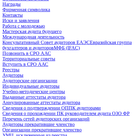
Награды
Фирменная символика
Контакты
Иски и заявления
Работа с молодежью
Мастерская аудита будущего
Международная деятельность
Консультативный Совет аудиторов ЕАЭС
Евразийская группа
бухгалтеров и аудиторов
МФБ (IFAC)
Позвонить в СРО ААС
Территориальные советы
Вступить в СРО ААС
Реестры
Аудиторы
Аудиторские организации
Индивидуальные аудиторы
Учебно-методические центры
Выданные аттестаты аудитора
Аннулированные аттестаты аудитора
Сведения о подтверждении ОППК аудиторами
Сведения о прохождении ПК руководителем аудита ОЗО ФР
Перечень сетей аудиторских организаций
Аудиторы прекратившие членство
Организации прекратившие членство
УМЦ, исключенные из реестра