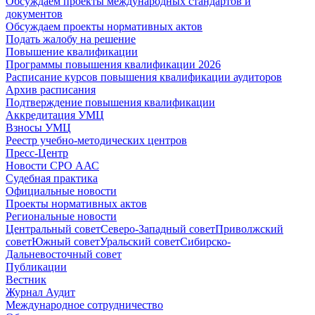
Обсуждаем проекты международных стандартов и
документов
Обсуждаем проекты нормативных актов
Подать жалобу на решение
Повышение квалификации
Программы повышения квалификации 2026
Расписание курсов повышения квалификации аудиторов
Архив расписания
Подтверждение повышения квалификации
Аккредитация УМЦ
Взносы УМЦ
Реестр учебно-методических центров
Пресс-Центр
Новости СРО ААС
Судебная практика
Официальные новости
Проекты нормативных актов
Региональные новости
Центральный совет
Северо-Западный совет
Приволжский
совет
Южный совет
Уральский совет
Сибирско-
Дальневосточный совет
Публикации
Вестник
Журнал Аудит
Международное сотрудничество