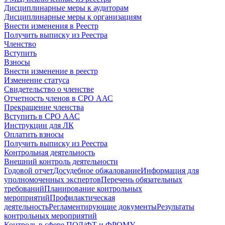
Дисциплинарные меры к аудиторам
Дисциплинарные меры к организациям
Внести изменения в Реестр
Получить выписку из Реестра
Членство
Вступить
Взносы
Внести изменение в реестр
Изменение статуса
Свидетельство о членстве
Отчетность членов в СРО ААС
Прекращение членства
Вступить в СРО ААС
Инструкции для ЛК
Оплатить взносы
Получить выписку из Реестра
Контрольная деятельность
Внешний контроль деятельности
Годовой отчет
Досудебное обжалование
Информация для
уполномоченных экспертов
Перечень обязательных
требований
Планирование контрольных
мероприятий
Профилактическая
деятельность
Регламентирующие документы
Результаты
контрольных мероприятий
Контроль в сфере ПОД/ФТ и ФРОМУ