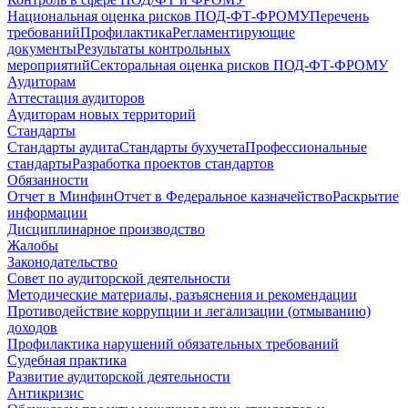
Национальная оценка рисков ПОД-ФТ-ФРОМУ
Перечень
требований
Профилактика
Регламентирующие
документы
Результаты контрольных
мероприятий
Секторальная оценка рисков ПОД-ФТ-ФРОМУ
Аудиторам
Аттестация аудиторов
Аудиторам новых территорий
Стандарты
Стандарты аудита
Стандарты бухучета
Профессиональные
стандарты
Разработка проектов стандартов
Обязанности
Отчет в Минфин
Отчет в Федеральное казначейство
Раскрытие
информации
Дисциплинарное производство
Жалобы
Законодательство
Совет по аудиторской деятельности
Методические материалы, разъяснения и рекомендации
Противодействие коррупции и легализации (отмыванию)
доходов
Профилактика нарушений обязательных требований
Судебная практика
Развитие аудиторской деятельности
Антикризис