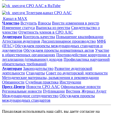
СРО ААС в RuTube
Телеграм-канал СРО ААС
Канал в MAX
Членство
Вступить
Взносы
Внести изменения в реестр
Изменение статуса
Выписка из реестра
Свидетельство о
членстве
Отчетность членов в СРО ААС
Аудиторам
Контроль качества
Повышение квалификации
Аттестация аудиторов
Дисциплинарное производство
МФБ
(IFAC)
Обсуждаем проекты международных стандартов и
документов
Обсуждаем проекты нормативных актов
Участие
в общественных организациях
Противодействие коррупции и
легализации (отмыванию) доходов
Профилактика нарушений
обязательных требований
Аудиторам
Законодательство
Развитие аудиторской
деятельности
Стандарты
Совет по аудиторской деятельности
Методические материалы, разъяснения и рекомендации
Обязанности
Судебная практика
Инструкции
Пресс-Центр
Новости СРО ААС
Официальные новости
Региональные новости
Публикации
Вестник
Журнал Аудит
Международное сотрудничество
Обсуждаем проекты
международных стандартов
Продолжая использовать наш сайт, вы даете согласие на