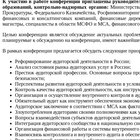
К участию в работе конференции приглашены руководител
образований, контрольно-надзорных органов:
Министерства
Прокуратуры, Федерального Казначейства, Росфинмониторинг
финансовых и консалтинговых компаний, финансовые директ
магистры, специалисты в области МСФО и МСА, финансового ко
Целью конференции является обсуждение актуальных проблем
планируемые к обсуждению на конференции, имеют важнейшее з
В рамках конференции предлагается обсудить следующие прио
Реформирование аудиторской деятельности в России;
Анализ состояния рынка аудиторских услуг в России;
Престиж аудиторской профессии. Основные вопросы про
безопасности;
Перспективы развития аудиторской деятельности в усло
Контроль качества аудиторской деятельности, как инстр
Организация и осуществление внутреннего контроля в ау
Обязательный аудит как инструмент обеспечения экономи
Аудиторское заключение в соответствии с МСА как факт
Злоупотребления аудиторами своими полномочиями как у
Вопросы взаимодействия субъектов аудиторской деятель
Интеграция аудиторского сообщества в национальную с
Организация финансовой работы и системы внутреннего 
Взаимосвязь контроллинга и внутреннего аудита в обесп