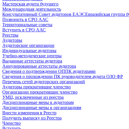
Мастерская аудита будущего
Международная деятельность
Консультативный Совет аудиторов ЕАЭС
Евразийская группа б
Позвонить в СРО ААС
Территориальные советы
Вступить в СРО ААС
Реестры
Аудиторы
Аудиторские организации
Индивидуальные аудиторы
Учебно-методические центры
Выданные аттестаты аудитора
Аннулированные аттестаты аудитора
Сведения о подтверждении ОППК аудиторами
Сведения о прохождении ПК руководителем аудита ОЗО ФР
Перечень сетей аудиторских организаций
Аудиторы прекратившие членство
Организации прекратившие членство
УМЦ, исключенные из реестра
Дисциплинарные меры к аудиторам
Дисциплинарные меры к организациям
Внести изменения в Реестр
Получить выписку из Реестра
Членство
Вступить