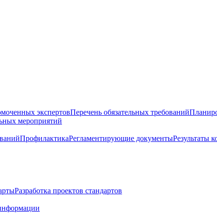
омоченных экспертов
Перечень обязательных требований
Планиро
льных мероприятий
ований
Профилактика
Регламентирующие документы
Результаты 
арты
Разработка проектов стандартов
информации