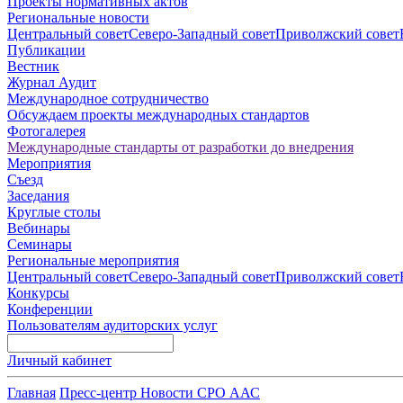
Проекты нормативных актов
Региональные новости
Центральный совет
Северо-Западный совет
Приволжский совет
Публикации
Вестник
Журнал Аудит
Международное сотрудничество
Обсуждаем проекты международных стандартов
Фотогалерея
Международные стандарты от разработки до внедрения
Мероприятия
Съезд
Заседания
Круглые столы
Вебинары
Семинары
Региональные мероприятия
Центральный совет
Северо-Западный совет
Приволжский совет
Конкурсы
Конференции
Пользователям аудиторских услуг
Личный кабинет
Главная
Пресс-центр
Новости СРО ААС