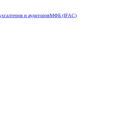
ухгалтеров и аудиторов
МФБ (IFAC)