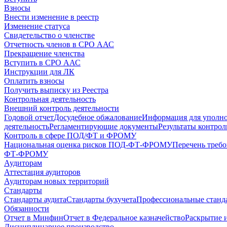
Взносы
Внести изменение в реестр
Изменение статуса
Свидетельство о членстве
Отчетность членов в СРО ААС
Прекращение членства
Вступить в СРО ААС
Инструкции для ЛК
Оплатить взносы
Получить выписку из Реестра
Контрольная деятельность
Внешний контроль деятельности
Годовой отчет
Досудебное обжалование
Информация для уполн
деятельность
Регламентирующие документы
Результаты контро
Контроль в сфере ПОД/ФТ и ФРОМУ
Национальная оценка рисков ПОД-ФТ-ФРОМУ
Перечень треб
ФТ-ФРОМУ
Аудиторам
Аттестация аудиторов
Аудиторам новых территорий
Стандарты
Стандарты аудита
Стандарты бухучета
Профессиональные станд
Обязанности
Отчет в Минфин
Отчет в Федеральное казначейство
Раскрытие 
Дисциплинарное производство