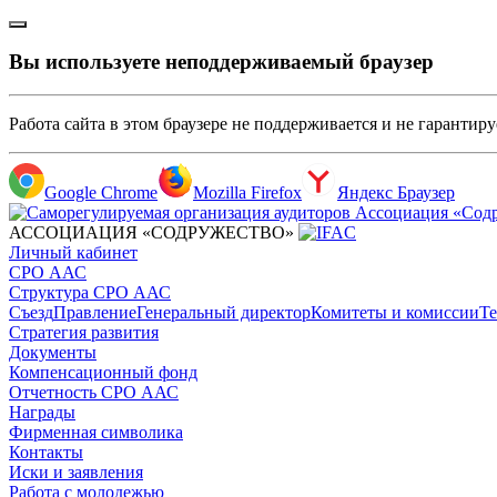
Вы используете неподдерживаемый браузер
Работа сайта в этом браузере не поддерживается и не гарантир
Google Chrome
Mozilla Firefox
Яндекс Браузер
АССОЦИАЦИЯ «СОДРУЖЕСТВО»
Личный кабинет
СРО ААС
Структура СРО ААС
Съезд
Правление
Генеральный директор
Комитеты и комиссии
Те
Стратегия развития
Документы
Компенсационный фонд
Отчетность СРО ААС
Награды
Фирменная символика
Контакты
Иски и заявления
Работа с молодежью