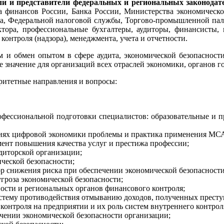
и и представители федеральных и региональных законода
 финансов России, Банка России, Министерства экономическо
а, Федеральной налоговой службы, Торгово-промышленной палат
ора, профессиональные бухгалтеры, аудиторы, финансисты, 
нтроля (надзора), менеджмента, учета и отчетности.
 и обмен опытом в сфере аудита, экономической безопасности,
начение для организаций всех отраслей экономики, органов го
ритетные направления и вопросы:
фессиональной подготовки специалистов: образовательные и п
виях цифровой экономики проблемы и практика применения МСА
умент повышения качества услуг и престижа профессии;
диторской организации;
ческой безопасности;
ор снижения риска при обеспечении экономической безопасности
гроза экономической безопасности;
ности и региональных органов финансового контроля;
истему противодействия отмыванию доходов, полученных прест
контроля на предприятии и их роль систем внутреннего контро
ечении экономической безопасности организации;