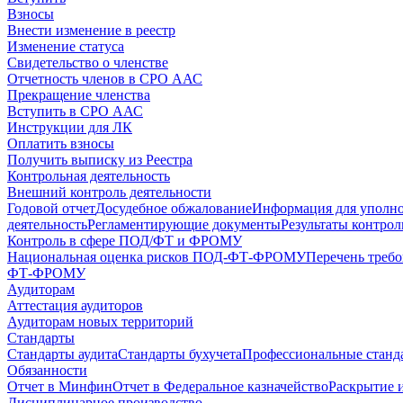
Взносы
Внести изменение в реестр
Изменение статуса
Свидетельство о членстве
Отчетность членов в СРО ААС
Прекращение членства
Вступить в СРО ААС
Инструкции для ЛК
Оплатить взносы
Получить выписку из Реестра
Контрольная деятельность
Внешний контроль деятельности
Годовой отчет
Досудебное обжалование
Информация для уполн
деятельность
Регламентирующие документы
Результаты контро
Контроль в сфере ПОД/ФТ и ФРОМУ
Национальная оценка рисков ПОД-ФТ-ФРОМУ
Перечень треб
ФТ-ФРОМУ
Аудиторам
Аттестация аудиторов
Аудиторам новых территорий
Стандарты
Стандарты аудита
Стандарты бухучета
Профессиональные станд
Обязанности
Отчет в Минфин
Отчет в Федеральное казначейство
Раскрытие 
Дисциплинарное производство