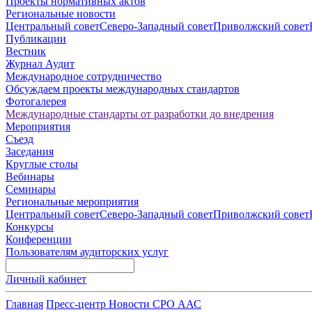
Проекты нормативных актов
Региональные новости
Центральный совет
Северо-Западный совет
Приволжский совет
Публикации
Вестник
Журнал Аудит
Международное сотрудничество
Обсуждаем проекты международных стандартов
Фотогалерея
Международные стандарты от разработки до внедрения
Мероприятия
Съезд
Заседания
Круглые столы
Вебинары
Семинары
Региональные мероприятия
Центральный совет
Северо-Западный совет
Приволжский совет
Конкурсы
Конференции
Пользователям аудиторских услуг
Личный кабинет
Главная
Пресс-центр
Новости СРО ААС