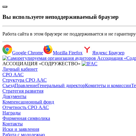
Вы используете неподдерживаемый браузер
Работа сайта в этом браузере не поддерживается и не гарантир
Google Chrome
Mozilla Firefox
Яндекс Браузер
АССОЦИАЦИЯ «СОДРУЖЕСТВО»
Личный кабинет
СРО ААС
Структура СРО ААС
Съезд
Правление
Генеральный директор
Комитеты и комиссии
Те
Стратегия развития
Документы
Компенсационный фонд
Отчетность СРО ААС
Награды
Фирменная символика
Контакты
Иски и заявления
Работа с молодежью