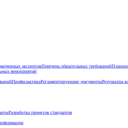
омоченных экспертов
Перечень обязательных требований
Планиро
льных мероприятий
ований
Профилактика
Регламентирующие документы
Результаты 
арты
Разработка проектов стандартов
информации