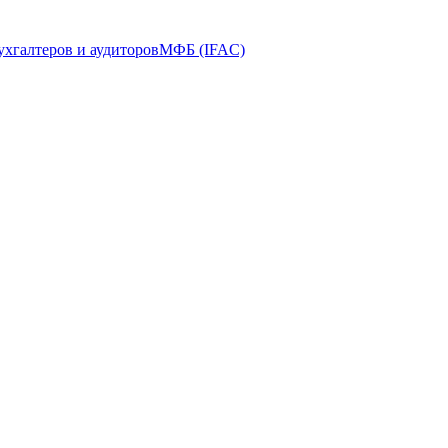
ухгалтеров и аудиторов
МФБ (IFAC)