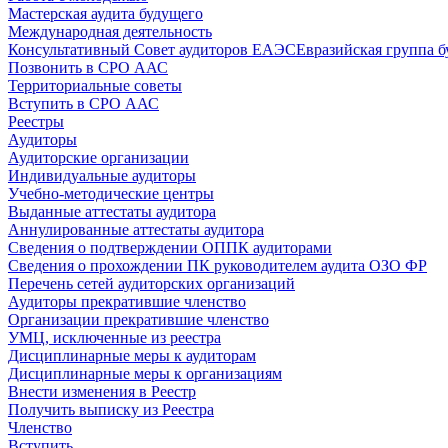
Мастерская аудита будущего
Международная деятельность
Консультативный Совет аудиторов ЕАЭС
Евразийская группа б
Позвонить в СРО ААС
Территориальные советы
Вступить в СРО ААС
Реестры
Аудиторы
Аудиторские организации
Индивидуальные аудиторы
Учебно-методические центры
Выданные аттестаты аудитора
Аннулированные аттестаты аудитора
Сведения о подтверждении ОППК аудиторами
Сведения о прохождении ПК руководителем аудита ОЗО ФР
Перечень сетей аудиторских организаций
Аудиторы прекратившие членство
Организации прекратившие членство
УМЦ, исключенные из реестра
Дисциплинарные меры к аудиторам
Дисциплинарные меры к организациям
Внести изменения в Реестр
Получить выписку из Реестра
Членство
Вступить