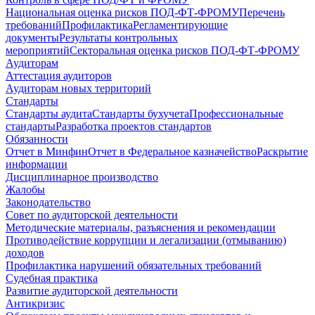
Национальная оценка рисков ПОД-ФТ-ФРОМУ
Перечень
требований
Профилактика
Регламентирующие
документы
Результаты контрольных
мероприятий
Секторальная оценка рисков ПОД-ФТ-ФРОМУ
Аудиторам
Аттестация аудиторов
Аудиторам новых территорий
Стандарты
Стандарты аудита
Стандарты бухучета
Профессиональные
стандарты
Разработка проектов стандартов
Обязанности
Отчет в Минфин
Отчет в Федеральное казначейство
Раскрытие
информации
Дисциплинарное производство
Жалобы
Законодательство
Совет по аудиторской деятельности
Методические материалы, разъяснения и рекомендации
Противодействие коррупции и легализации (отмыванию)
доходов
Профилактика нарушений обязательных требований
Судебная практика
Развитие аудиторской деятельности
Антикризис