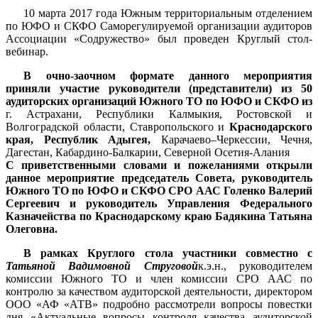
10 марта 2017 года Южным территориальным отделением
по ЮФО и СКФО Саморегулируемой организации аудиторов
Ассоциации «Содружество» был проведен Круглый стол-
вебинар.
В очно-заочном формате данного мероприятия
приняли участие руководители (представители) из 50
аудиторских организаций Южного ТО по ЮФО и СКФО из
г. Астрахани, Республики Калмыкия, Ростовской и
Волгоградской области, Ставропольского и
Краснодарского
края, Республик Адыгея,
Карачаево–Черкессии, Чечня,
Дагестан, Кабардино-Балкарии, Северной Осетия-Алания
С приветственными словами и пожеланиями открыли
данное мероприятие председатель Совета,
руководитель
Южного ТО по ЮФО и СКФО СРО ААС
Голенко Валерий
Сергеевич и руководитель
Управления Федерального
Казначейства по Краснодарскому краю
Бадякина Татьяна
Олеговна.
В рамках Круглого стола участники совместно с
Татьяной Вадимовной Струговой
к.э.н., руководителем
комиссии Южного ТО и член комиссии СРО ААС по
контролю за качеством аудиторской деятельности, директором
ООО «АФ «АТВ» подробно рассмотрели вопросы повестки
дня «Актуальные вопросы контроля качества аудиторской