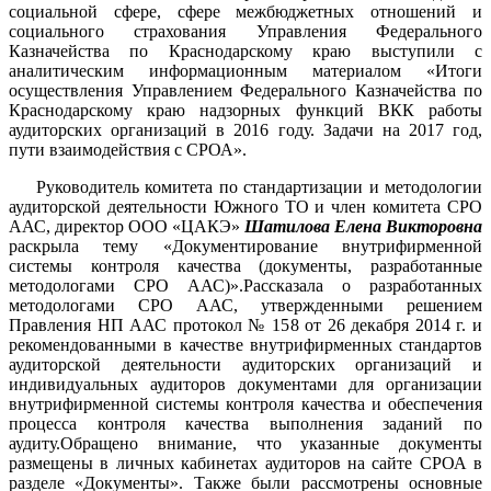
социальной сфере, сфере межбюджетных отношений и
социального страхования Управления Федерального
Казначейства по Краснодарскому краю выступили с
аналитическим информационным материалом «Итоги
осуществления Управлением Федерального Казначейства по
Краснодарскому краю надзорных функций ВКК работы
аудиторских организаций в 2016 году. Задачи на 2017 год,
пути взаимодействия с СРОА».
Руководитель комитета по стандартизации и методологии
аудиторской деятельности Южного ТО и член комитета СРО
ААС, директор ООО «ЦАКЭ»
Шатилова Елена Викторовна
раскрыла тему «Документирование внутрифирменной
системы контроля качества (документы, разработанные
методологами СРО ААС)».Рассказала о разработанных
методологами СРО ААС, утвержденными решением
Правления НП ААС протокол № 158 от 26 декабря 2014 г. и
рекомендованными в качестве внутрифирменных стандартов
аудиторской деятельности аудиторских организаций и
индивидуальных аудиторов документами для организации
внутрифирменной системы контроля качества и обеспечения
процесса контроля качества выполнения заданий по
аудиту.Обращено внимание, что указанные документы
размещены в личных кабинетах аудиторов на сайте СРОА в
разделе «Документы». Также были рассмотрены основные