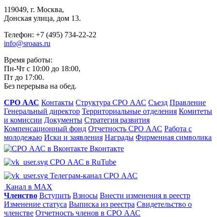
119049, г. Москва,
Донская улица, дом 13.
Телефон: +7 (495) 734-22-22
info@sroaas.ru
Время работы:
Пн-Чт с 10:00 до 18:00,
Пт до 17:00.
Без перерыва на обед.
СРО ААС
Контакты
Структура СРО ААС
Съезд
Правление
Генеральный директор
Территориальные отделения
Комитеты
и комиссии
Документы
Стратегия развития
Компенсационный фонд
Отчетность СРО ААС
Работа с
молодежью
Иски и заявления
Награды
Фирменная символика
Вконтакте
СРО ААС в RuTube
Телеграм-канал СРО ААС
Канал в MAX
Членство
Вступить
Взносы
Внести изменения в реестр
Изменение статуса
Выписка из реестра
Свидетельство о
членстве
Отчетность членов в СРО ААС