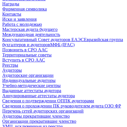
Награды
Фирменная символика
Контакты
Иски и заявления
Работа с молодежью
Мастерская аудита будущего
Международная деятельность
Консультативный Совет аудиторов ЕАЭС
Евразийская группа
бухгалтеров и аудиторов
МФБ (IFAC)
Позвонить в СРО ААС
Территориальные советы
Вступить в СРО ААС
Реестры
Аудиторы
Аудиторские организации
Индивидуальные аудиторы
Учебно-методические центры
Выданные аттестаты аудитора
Аннулированные аттестаты аудитора
Сведения о подтверждении ОППК аудиторами
Сведения о прохождении ПК руководителем аудита ОЗО ФР
Перечень сетей аудиторских организаций
Аудиторы прекратившие членство
Организации прекратившие членство
УМЦ, исключенные из реестра