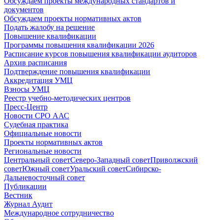
Обсуждаем проекты международных стандартов и
документов
Обсуждаем проекты нормативных актов
Подать жалобу на решение
Повышение квалификации
Программы повышения квалификации 2026
Расписание курсов повышения квалификации аудиторов
Архив расписания
Подтверждение повышения квалификации
Аккредитация УМЦ
Взносы УМЦ
Реестр учебно-методических центров
Пресс-Центр
Новости СРО ААС
Судебная практика
Официальные новости
Проекты нормативных актов
Региональные новости
Центральный совет
Северо-Западный совет
Приволжский
совет
Южный совет
Уральский совет
Сибирско-
Дальневосточный совет
Публикации
Вестник
Журнал Аудит
Международное сотрудничество