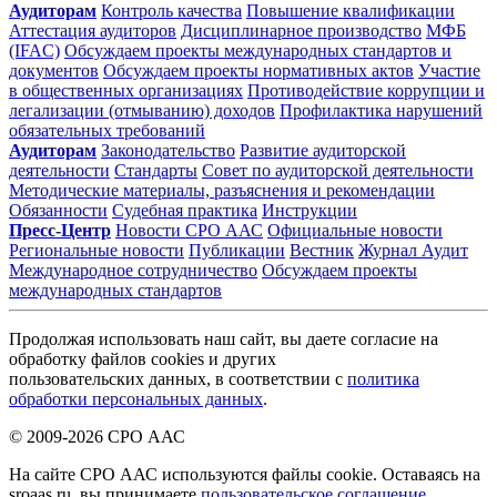
Аудиторам
Контроль качества
Повышение квалификации
Аттестация аудиторов
Дисциплинарное производство
МФБ
(IFAC)
Обсуждаем проекты международных стандартов и
документов
Обсуждаем проекты нормативных актов
Участие
в общественных организациях
Противодействие коррупции и
легализации (отмыванию) доходов
Профилактика нарушений
обязательных требований
Аудиторам
Законодательство
Развитие аудиторской
деятельности
Стандарты
Совет по аудиторской деятельности
Методические материалы, разъяснения и рекомендации
Обязанности
Судебная практика
Инструкции
Пресс-Центр
Новости СРО ААС
Официальные новости
Региональные новости
Публикации
Вестник
Журнал Аудит
Международное сотрудничество
Обсуждаем проекты
международных стандартов
Продолжая использовать наш сайт, вы даете согласие на
обработку файлов cookies и других
пользовательских данных, в соответствии с
политика
обработки персональных данных
.
© 2009-2026 СРО ААС
На сайте СРО ААС используются файлы cookie. Оставаясь на
sroaas.ru, вы принимаете
пользовательское соглашение
.