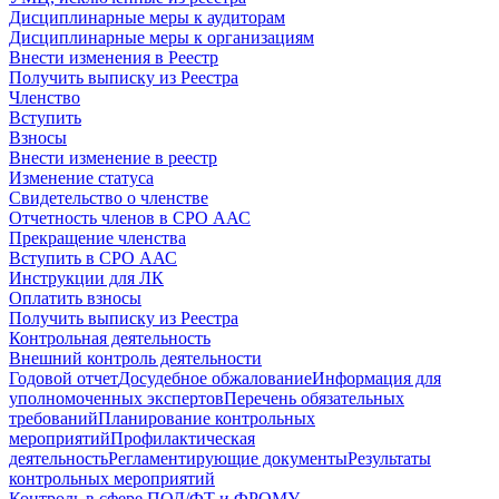
Дисциплинарные меры к аудиторам
Дисциплинарные меры к организациям
Внести изменения в Реестр
Получить выписку из Реестра
Членство
Вступить
Взносы
Внести изменение в реестр
Изменение статуса
Свидетельство о членстве
Отчетность членов в СРО ААС
Прекращение членства
Вступить в СРО ААС
Инструкции для ЛК
Оплатить взносы
Получить выписку из Реестра
Контрольная деятельность
Внешний контроль деятельности
Годовой отчет
Досудебное обжалование
Информация для
уполномоченных экспертов
Перечень обязательных
требований
Планирование контрольных
мероприятий
Профилактическая
деятельность
Регламентирующие документы
Результаты
контрольных мероприятий
Контроль в сфере ПОД/ФТ и ФРОМУ