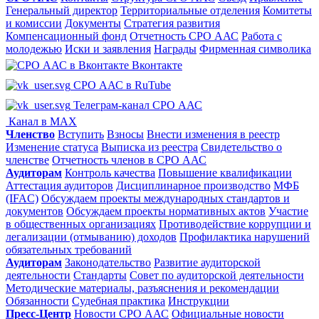
Генеральный директор
Территориальные отделения
Комитеты
и комиссии
Документы
Стратегия развития
Компенсационный фонд
Отчетность СРО ААС
Работа с
молодежью
Иски и заявления
Награды
Фирменная символика
Вконтакте
СРО ААС в RuTube
Телеграм-канал СРО ААС
Канал в MAX
Членство
Вступить
Взносы
Внести изменения в реестр
Изменение статуса
Выписка из реестра
Свидетельство о
членстве
Отчетность членов в СРО ААС
Аудиторам
Контроль качества
Повышение квалификации
Аттестация аудиторов
Дисциплинарное производство
МФБ
(IFAC)
Обсуждаем проекты международных стандартов и
документов
Обсуждаем проекты нормативных актов
Участие
в общественных организациях
Противодействие коррупции и
легализации (отмыванию) доходов
Профилактика нарушений
обязательных требований
Аудиторам
Законодательство
Развитие аудиторской
деятельности
Стандарты
Совет по аудиторской деятельности
Методические материалы, разъяснения и рекомендации
Обязанности
Судебная практика
Инструкции
Пресс-Центр
Новости СРО ААС
Официальные новости