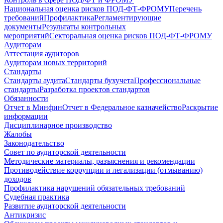
Национальная оценка рисков ПОД-ФТ-ФРОМУ
Перечень
требований
Профилактика
Регламентирующие
документы
Результаты контрольных
мероприятий
Секторальная оценка рисков ПОД-ФТ-ФРОМУ
Аудиторам
Аттестация аудиторов
Аудиторам новых территорий
Стандарты
Стандарты аудита
Стандарты бухучета
Профессиональные
стандарты
Разработка проектов стандартов
Обязанности
Отчет в Минфин
Отчет в Федеральное казначейство
Раскрытие
информации
Дисциплинарное производство
Жалобы
Законодательство
Совет по аудиторской деятельности
Методические материалы, разъяснения и рекомендации
Противодействие коррупции и легализации (отмыванию)
доходов
Профилактика нарушений обязательных требований
Судебная практика
Развитие аудиторской деятельности
Антикризис