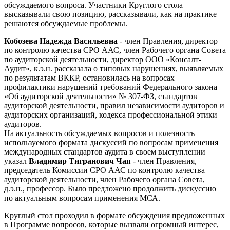
обсуждаемого вопроса. Участники Круглого стола
высказывали свою позицию, рассказывали, как на практике
решаются обсуждаемые проблемы.
Кобозева Надежда Васильевна
- член Правления, директор
по контролю качества СРО ААС, член Рабочего органа Совета
по аудиторской деятельности, директор ООО «Консалт-
Аудит», к.э.н. рассказала о типовых нарушениях, выявляемых
по результатам ВККР, остановилась на вопросах
профилактики нарушений требований Федерального закона
«Об аудиторской деятельности» № 307-ФЗ, стандартов
аудиторской деятельности, правил независимости аудиторов и
аудиторских организаций, кодекса профессиональной этики
аудиторов.
На актуальность обсуждаемых вопросов и полезность
используемого формата дискуссий по вопросам применения
международных стандартов аудита в своем выступлении
указал
Владимир Тигранович Чая
- член Правления,
председатель Комиссии СРО ААС по контролю качества
аудиторской деятельности, член Рабочего органа Совета,
д.э.н., профессор. Было предложено продолжить дискуссию
по актуальным вопросам применения МСА.
Круглый стол проходил в формате обсуждения предложенных
в Программе вопросов, которые вызвали огромный интерес,