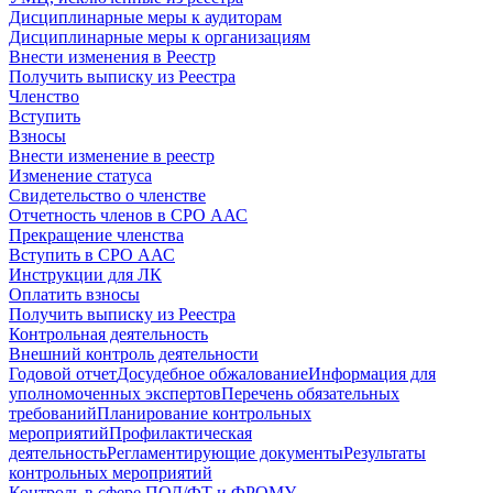
Дисциплинарные меры к аудиторам
Дисциплинарные меры к организациям
Внести изменения в Реестр
Получить выписку из Реестра
Членство
Вступить
Взносы
Внести изменение в реестр
Изменение статуса
Свидетельство о членстве
Отчетность членов в СРО ААС
Прекращение членства
Вступить в СРО ААС
Инструкции для ЛК
Оплатить взносы
Получить выписку из Реестра
Контрольная деятельность
Внешний контроль деятельности
Годовой отчет
Досудебное обжалование
Информация для
уполномоченных экспертов
Перечень обязательных
требований
Планирование контрольных
мероприятий
Профилактическая
деятельность
Регламентирующие документы
Результаты
контрольных мероприятий
Контроль в сфере ПОД/ФТ и ФРОМУ