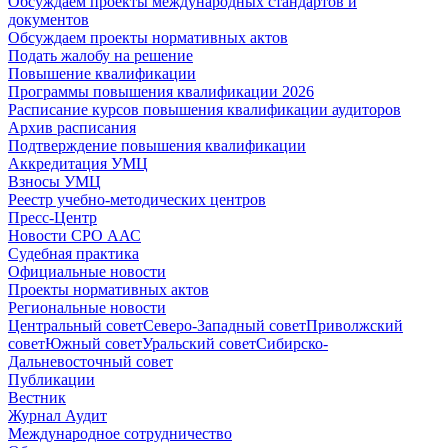
Обсуждаем проекты международных стандартов и
документов
Обсуждаем проекты нормативных актов
Подать жалобу на решение
Повышение квалификации
Программы повышения квалификации 2026
Расписание курсов повышения квалификации аудиторов
Архив расписания
Подтверждение повышения квалификации
Аккредитация УМЦ
Взносы УМЦ
Реестр учебно-методических центров
Пресс-Центр
Новости СРО ААС
Судебная практика
Официальные новости
Проекты нормативных актов
Региональные новости
Центральный совет
Северо-Западный совет
Приволжский
совет
Южный совет
Уральский совет
Сибирско-
Дальневосточный совет
Публикации
Вестник
Журнал Аудит
Международное сотрудничество