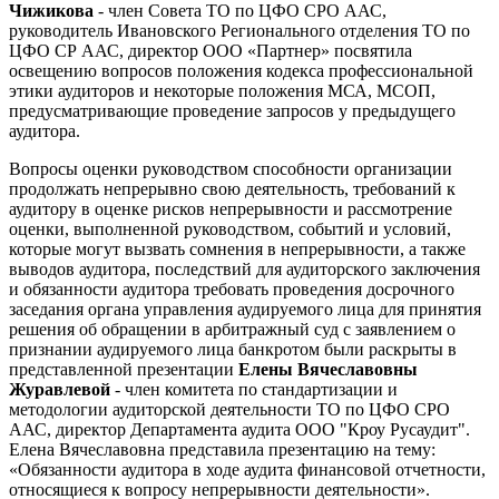
Чижикова
- член Совета ТО по ЦФО СРО ААС,
руководитель Ивановского Регионального отделения ТО по
ЦФО СР ААС, директор ООО «Партнер» посвятила
освещению вопросов положения кодекса профессиональной
этики аудиторов и некоторые положения МСА, МСОП,
предусматривающие проведение запросов у предыдущего
аудитора.
Вопросы оценки руководством способности организации
продолжать непрерывно свою деятельность, требований к
аудитору в оценке рисков непрерывности и рассмотрение
оценки, выполненной руководством, событий и условий,
которые могут вызвать сомнения в непрерывности, а также
выводов аудитора, последствий для аудиторского заключения
и обязанности аудитора требовать проведения досрочного
заседания органа управления аудируемого лица для принятия
решения об обращении в арбитражный суд с заявлением о
признании аудируемого лица банкротом были раскрыты в
представленной презентации
Елены Вячеславовны
Журавлевой
- член комитета по стандартизации и
методологии аудиторской деятельности ТО по ЦФО СРО
ААС, директор Департамента аудита ООО "Кроу Русаудит".
Елена Вячеславовна представила презентацию на тему:
«Обязанности аудитора в ходе аудита финансовой отчетности,
относящиеся к вопросу непрерывности деятельности».