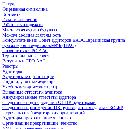
Награды
Фирменная символика
Контакты
Иски и заявления
Работа с молодежью
Мастерская аудита будущего
Международная деятельность
Консультативный Совет аудиторов ЕАЭС
Евразийская группа
бухгалтеров и аудиторов
МФБ (IFAC)
Позвонить в СРО ААС
Территориальные советы
Вступить в СРО ААС
Реестры
Аудиторы
Аудиторские организации
Индивидуальные аудиторы
Учебно-методические центры
Выданные аттестаты аудитора
Аннулированные аттестаты аудитора
Сведения о подтверждении ОППК аудиторами
Сведения о прохождении ПК руководителем аудита ОЗО ФР
Перечень сетей аудиторских организаций
Аудиторы прекратившие членство
Организации прекратившие членство
УМЦ, исключенные из реестра