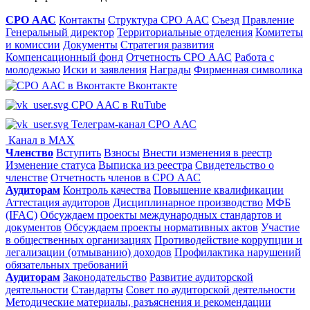
СРО ААС
Контакты
Структура СРО ААС
Съезд
Правление
Генеральный директор
Территориальные отделения
Комитеты
и комиссии
Документы
Стратегия развития
Компенсационный фонд
Отчетность СРО ААС
Работа с
молодежью
Иски и заявления
Награды
Фирменная символика
Вконтакте
СРО ААС в RuTube
Телеграм-канал СРО ААС
Канал в MAX
Членство
Вступить
Взносы
Внести изменения в реестр
Изменение статуса
Выписка из реестра
Свидетельство о
членстве
Отчетность членов в СРО ААС
Аудиторам
Контроль качества
Повышение квалификации
Аттестация аудиторов
Дисциплинарное производство
МФБ
(IFAC)
Обсуждаем проекты международных стандартов и
документов
Обсуждаем проекты нормативных актов
Участие
в общественных организациях
Противодействие коррупции и
легализации (отмыванию) доходов
Профилактика нарушений
обязательных требований
Аудиторам
Законодательство
Развитие аудиторской
деятельности
Стандарты
Совет по аудиторской деятельности
Методические материалы, разъяснения и рекомендации