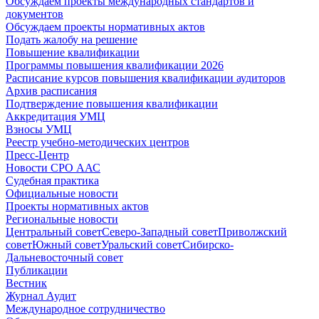
Обсуждаем проекты международных стандартов и
документов
Обсуждаем проекты нормативных актов
Подать жалобу на решение
Повышение квалификации
Программы повышения квалификации 2026
Расписание курсов повышения квалификации аудиторов
Архив расписания
Подтверждение повышения квалификации
Аккредитация УМЦ
Взносы УМЦ
Реестр учебно-методических центров
Пресс-Центр
Новости СРО ААС
Судебная практика
Официальные новости
Проекты нормативных актов
Региональные новости
Центральный совет
Северо-Западный совет
Приволжский
совет
Южный совет
Уральский совет
Сибирско-
Дальневосточный совет
Публикации
Вестник
Журнал Аудит
Международное сотрудничество