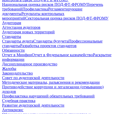
Национальная оценка рисков ПОД-ФТ-ФРОМУ
Перечень
требований
Профилактика
Регламентирующие
документы
Результаты контрольных
мероприятий
Секторальная оценка рисков ПОД-ФТ-ФРОМУ
Аудиторам
Аттестация аудиторов
Аудиторам новых территорий
Стандарты
Стандарты аудита
Стандарты бухучета
Профессиональные
стандарты
Разработка проектов стандартов
Обязанности
Отчет в Минфин
Отчет в Федеральное казначейство
Раскрытие
информации
Дисциплинарное производство
Жалобы
Законодательство
Совет по аудиторской деятельности
Методические материалы, разъяснения и рекомендации
Противодействие коррупции и легализации (отмыванию)
доходов
Профилактика нарушений обязательных требований
Судебная практика
Развитие аудиторской деятельности
Антикризис