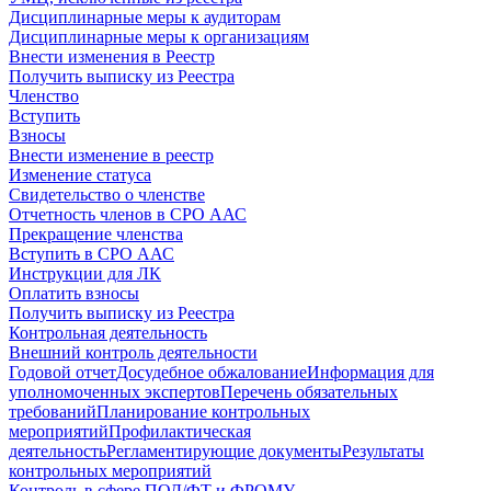
Дисциплинарные меры к аудиторам
Дисциплинарные меры к организациям
Внести изменения в Реестр
Получить выписку из Реестра
Членство
Вступить
Взносы
Внести изменение в реестр
Изменение статуса
Свидетельство о членстве
Отчетность членов в СРО ААС
Прекращение членства
Вступить в СРО ААС
Инструкции для ЛК
Оплатить взносы
Получить выписку из Реестра
Контрольная деятельность
Внешний контроль деятельности
Годовой отчет
Досудебное обжалование
Информация для
уполномоченных экспертов
Перечень обязательных
требований
Планирование контрольных
мероприятий
Профилактическая
деятельность
Регламентирующие документы
Результаты
контрольных мероприятий
Контроль в сфере ПОД/ФТ и ФРОМУ