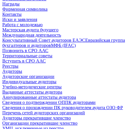
Награды
Фирменная символика
Контакты
Иски и заявления
Работа с молодежью
Мастерская аудита будущего
Международная деятельность
Консультативный Совет аудиторов ЕАЭС
Евразийская группа
бухгалтеров и аудиторов
МФБ (IFAC)
Позвонить в СРО ААС
Территориальные советы
Вступить в СРО ААС
Реестры
Аудиторы
Аудиторские организации
Индивидуальные аудиторы
Учебно-методические центры
Выданные аттестаты аудитора
Аннулированные аттестаты аудитора
Сведения о подтверждении ОППК аудиторами
Сведения о прохождении ПК руководителем аудита ОЗО ФР
Перечень сетей аудиторских организаций
Аудиторы прекратившие членство
Организации прекратившие членство
УМЦ, исключенные из реестра