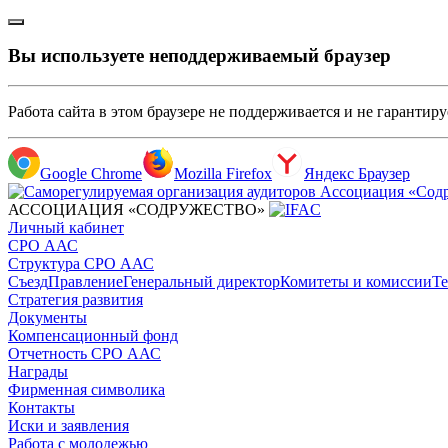
Вы используете неподдерживаемый браузер
Работа сайта в этом браузере не поддерживается и не гарантир
Google Chrome
Mozilla Firefox
Яндекс Браузер
АССОЦИАЦИЯ «СОДРУЖЕСТВО»
Личный кабинет
СРО ААС
Структура СРО ААС
Съезд
Правление
Генеральный директор
Комитеты и комиссии
Те
Стратегия развития
Документы
Компенсационный фонд
Отчетность СРО ААС
Награды
Фирменная символика
Контакты
Иски и заявления
Работа с молодежью