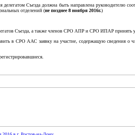
 делегатом Съезда должна быть направлена руководителю соот
риальных отделений (
не позднее 8 ноября 2016г.
)
егатов Съезда, а также членов СРО АПР и СРО ИПАР принять уча
править в СРО ААС заявку на участие, содержащую сведения о
арегистрировавшиеся.
 2016 в г. Ростов-на-Дону