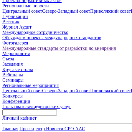
Проекты нормативных актов
Региональные новости
Центральный совет
Северо-Западный совет
Приволжский совет
Публикации
Вестник
Журнал Аудит
Международное сотрудничество
Обсуждаем проекты международных стандартов
Фотогалерея
Международные стандарты от разработки до внедрения
Мероприятия
Съезд
Заседания
Круглые столы
Вебинары
Семинары
Региональные мероприятия
Центральный совет
Северо-Западный совет
Приволжский совет
Конкурсы
Конференции
Пользователям аудиторских услуг
Личный кабинет
Главная
Пресс-центр
Новости СРО ААС