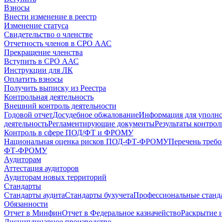
Взносы
Внести изменение в реестр
Изменение статуса
Свидетельство о членстве
Отчетность членов в СРО ААС
Прекращение членства
Вступить в СРО ААС
Инструкции для ЛК
Оплатить взносы
Получить выписку из Реестра
Контрольная деятельность
Внешний контроль деятельности
Годовой отчет
Досудебное обжалование
Информация для уполн
деятельность
Регламентирующие документы
Результаты контро
Контроль в сфере ПОД/ФТ и ФРОМУ
Национальная оценка рисков ПОД-ФТ-ФРОМУ
Перечень треб
ФТ-ФРОМУ
Аудиторам
Аттестация аудиторов
Аудиторам новых территорий
Стандарты
Стандарты аудита
Стандарты бухучета
Профессиональные станд
Обязанности
Отчет в Минфин
Отчет в Федеральное казначейство
Раскрытие 
Дисциплинарное производство