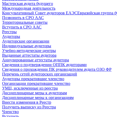
Мастерская аудита будущего
Международная деятельность
Консультативный Совет аудиторов ЕАЭС
Евразийская группа б
Позвонить в СРО ААС
Территориальные советы
Вступить в СРО ААС
Реестры
Аудиторы
Аудиторские организации
Индивидуальные аудиторы
Учебно-методические центры
Выданные аттестаты аудитора
Аннулированные аттестаты аудитора
Сведения о подтверждении ОППК аудиторами
Сведения о прохождении ПК руководителем аудита ОЗО ФР
Перечень сетей аудиторских организаций
Аудиторы прекратившие членство
Организации прекратившие членство
УМЦ, исключенные из реестра
Дисциплинарные меры к аудиторам
Дисциплинарные меры к организациям
Внести изменения в Реестр
Получить выписку из Реестра
Членство
Вступить