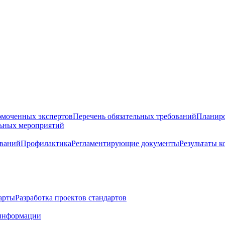
омоченных экспертов
Перечень обязательных требований
Планиро
льных мероприятий
ований
Профилактика
Регламентирующие документы
Результаты 
арты
Разработка проектов стандартов
информации