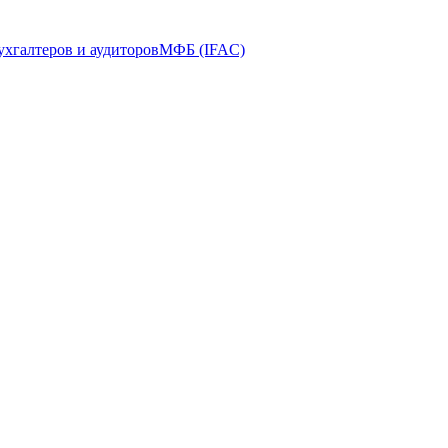
ухгалтеров и аудиторов
МФБ (IFAC)