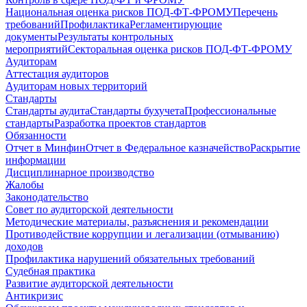
Национальная оценка рисков ПОД-ФТ-ФРОМУ
Перечень
требований
Профилактика
Регламентирующие
документы
Результаты контрольных
мероприятий
Секторальная оценка рисков ПОД-ФТ-ФРОМУ
Аудиторам
Аттестация аудиторов
Аудиторам новых территорий
Стандарты
Стандарты аудита
Стандарты бухучета
Профессиональные
стандарты
Разработка проектов стандартов
Обязанности
Отчет в Минфин
Отчет в Федеральное казначейство
Раскрытие
информации
Дисциплинарное производство
Жалобы
Законодательство
Совет по аудиторской деятельности
Методические материалы, разъяснения и рекомендации
Противодействие коррупции и легализации (отмыванию)
доходов
Профилактика нарушений обязательных требований
Судебная практика
Развитие аудиторской деятельности
Антикризис