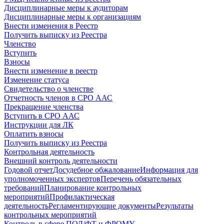
Дисциплинарные меры к аудиторам
Дисциплинарные меры к организациям
Внести изменения в Реестр
Получить выписку из Реестра
Членство
Вступить
Взносы
Внести изменение в реестр
Изменение статуса
Свидетельство о членстве
Отчетность членов в СРО ААС
Прекращение членства
Вступить в СРО ААС
Инструкции для ЛК
Оплатить взносы
Получить выписку из Реестра
Контрольная деятельность
Внешний контроль деятельности
Годовой отчет
Досудебное обжалование
Информация для
уполномоченных экспертов
Перечень обязательных
требований
Планирование контрольных
мероприятий
Профилактическая
деятельность
Регламентирующие документы
Результаты
контрольных мероприятий
Контроль в сфере ПОД/ФТ и ФРОМУ