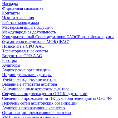
Награды
Фирменная символика
Контакты
Иски и заявления
Работа с молодежью
Мастерская аудита будущего
Международная деятельность
Консультативный Совет аудиторов ЕАЭС
Евразийская группа
бухгалтеров и аудиторов
МФБ (IFAC)
Позвонить в СРО ААС
Территориальные советы
Вступить в СРО ААС
Реестры
Аудиторы
Аудиторские организации
Индивидуальные аудиторы
Учебно-методические центры
Выданные аттестаты аудитора
Аннулированные аттестаты аудитора
Сведения о подтверждении ОППК аудиторами
Сведения о прохождении ПК руководителем аудита ОЗО ФР
Перечень сетей аудиторских организаций
Аудиторы прекратившие членство
Организации прекратившие членство
УМЦ, исключенные из реестра