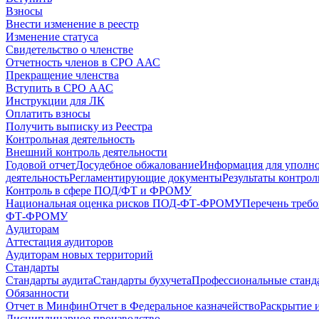
Взносы
Внести изменение в реестр
Изменение статуса
Свидетельство о членстве
Отчетность членов в СРО ААС
Прекращение членства
Вступить в СРО ААС
Инструкции для ЛК
Оплатить взносы
Получить выписку из Реестра
Контрольная деятельность
Внешний контроль деятельности
Годовой отчет
Досудебное обжалование
Информация для уполн
деятельность
Регламентирующие документы
Результаты контро
Контроль в сфере ПОД/ФТ и ФРОМУ
Национальная оценка рисков ПОД-ФТ-ФРОМУ
Перечень треб
ФТ-ФРОМУ
Аудиторам
Аттестация аудиторов
Аудиторам новых территорий
Стандарты
Стандарты аудита
Стандарты бухучета
Профессиональные станд
Обязанности
Отчет в Минфин
Отчет в Федеральное казначейство
Раскрытие 
Дисциплинарное производство