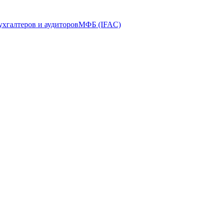
ухгалтеров и аудиторов
МФБ (IFAC)