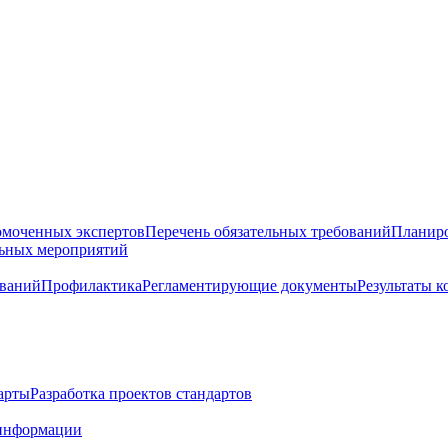
омоченных экспертов
Перечень обязательных требований
Планиро
льных мероприятий
ований
Профилактика
Регламентирующие документы
Результаты 
арты
Разработка проектов стандартов
информации