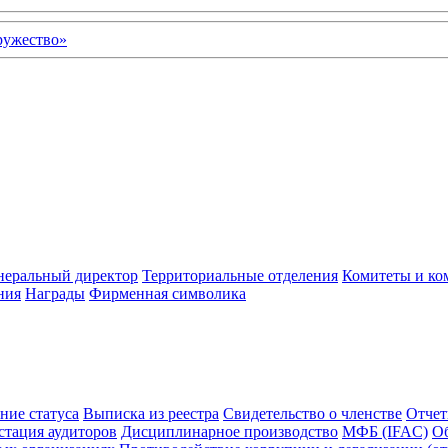
неральный директор
Территориальные отделения
Комитеты и ко
ния
Награды
Фирменная символика
ние статуса
Выписка из реестра
Свидетельство о членстве
Отчет
стация аудиторов
Дисциплинарное производство
МФБ (IFAC)
Об