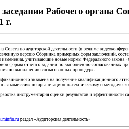
заседании Рабочего органа Сов
 г.
гана Совета по аудиторской деятельности (в режиме видеоконфере
новленную версию Сборника примерных форм заключений, сост
ы изменения, учитывающие новые нормы Федерального закона «О
ерной формы отчета о задании по выполнению согласованных пр
ания по выполнению согласованных процедур».
ификационного экзамена на получение квалификационного аттес
нная комиссия» по организационно-техническому и методическ
зработка инструментария оценки результатов и эффективности 
minfin.ru
раздел «Аудиторская деятельность».