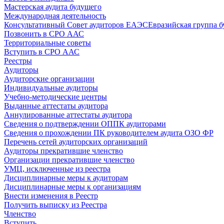
Мастерская аудита будущего
Международная деятельность
Консультативный Совет аудиторов ЕАЭС
Евразийская группа б
Позвонить в СРО ААС
Территориальные советы
Вступить в СРО ААС
Реестры
Аудиторы
Аудиторские организации
Индивидуальные аудиторы
Учебно-методические центры
Выданные аттестаты аудитора
Аннулированные аттестаты аудитора
Сведения о подтверждении ОППК аудиторами
Сведения о прохождении ПК руководителем аудита ОЗО ФР
Перечень сетей аудиторских организаций
Аудиторы прекратившие членство
Организации прекратившие членство
УМЦ, исключенные из реестра
Дисциплинарные меры к аудиторам
Дисциплинарные меры к организациям
Внести изменения в Реестр
Получить выписку из Реестра
Членство
Вступить