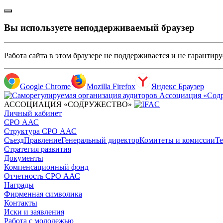
Вы используете неподдерживаемый браузер
Работа сайта в этом браузере не поддерживается и не гарантир
Google Chrome
Mozilla Firefox
Яндекс Браузер
АССОЦИАЦИЯ «СОДРУЖЕСТВО»
Личный кабинет
СРО ААС
Структура СРО ААС
Съезд
Правление
Генеральный директор
Комитеты и комиссии
Те
Стратегия развития
Документы
Компенсационный фонд
Отчетность СРО ААС
Награды
Фирменная символика
Контакты
Иски и заявления
Работа с молодежью