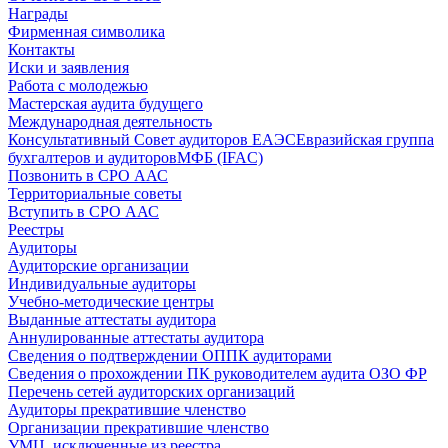
Награды
Фирменная символика
Контакты
Иски и заявления
Работа с молодежью
Мастерская аудита будущего
Международная деятельность
Консультативный Совет аудиторов ЕАЭС
Евразийская группа
бухгалтеров и аудиторов
МФБ (IFAC)
Позвонить в СРО ААС
Территориальные советы
Вступить в СРО ААС
Реестры
Аудиторы
Аудиторские организации
Индивидуальные аудиторы
Учебно-методические центры
Выданные аттестаты аудитора
Аннулированные аттестаты аудитора
Сведения о подтверждении ОППК аудиторами
Сведения о прохождении ПК руководителем аудита ОЗО ФР
Перечень сетей аудиторских организаций
Аудиторы прекратившие членство
Организации прекратившие членство
УМЦ, исключенные из реестра