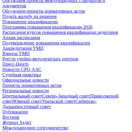
Обсуждаем проекты международных стандартов и
документов
Обсуждаем проекты нормативных актов
Подать жалобу на решение
Повышение квалификации
Программы повышения квалификации 2026
Расписание курсов повышения квалификации аудиторов
Архив расписания
Подтверждение повышения квалификации
Аккредитация УМЦ
Взносы УМЦ
Реестр учебно-методических центров
Пресс-Центр
Новости СРО ААС
Судебная практика
Официальные новости
Проекты нормативных актов
Региональные новости
Центральный совет
Северо-Западный совет
Приволжский
совет
Южный совет
Уральский совет
Сибирско-
Дальневосточный совет
Публикации
Вестник
Журнал Аудит
Международное сотрудничество