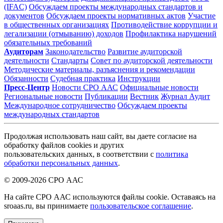
(IFAC)
Обсуждаем проекты международных стандартов и
документов
Обсуждаем проекты нормативных актов
Участие
в общественных организациях
Противодействие коррупции и
легализации (отмыванию) доходов
Профилактика нарушений
обязательных требований
Аудиторам
Законодательство
Развитие аудиторской
деятельности
Стандарты
Совет по аудиторской деятельности
Методические материалы, разъяснения и рекомендации
Обязанности
Судебная практика
Инструкции
Пресс-Центр
Новости СРО ААС
Официальные новости
Региональные новости
Публикации
Вестник
Журнал Аудит
Международное сотрудничество
Обсуждаем проекты
международных стандартов
Продолжая использовать наш сайт, вы даете согласие на
обработку файлов cookies и других
пользовательских данных, в соответствии с
политика
обработки персональных данных
.
© 2009-2026 СРО ААС
На сайте СРО ААС используются файлы cookie. Оставаясь на
sroaas.ru, вы принимаете
пользовательское соглашение
.