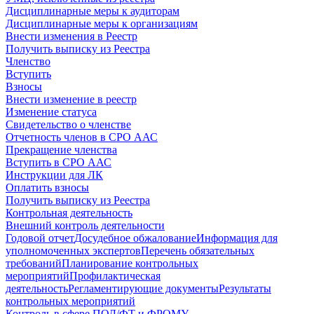
Дисциплинарные меры к аудиторам
Дисциплинарные меры к организациям
Внести изменения в Реестр
Получить выписку из Реестра
Членство
Вступить
Взносы
Внести изменение в реестр
Изменение статуса
Свидетельство о членстве
Отчетность членов в СРО ААС
Прекращение членства
Вступить в СРО ААС
Инструкции для ЛК
Оплатить взносы
Получить выписку из Реестра
Контрольная деятельность
Внешний контроль деятельности
Годовой отчет
Досудебное обжалование
Информация для
уполномоченных экспертов
Перечень обязательных
требований
Планирование контрольных
мероприятий
Профилактическая
деятельность
Регламентирующие документы
Результаты
контрольных мероприятий
Контроль в сфере ПОД/ФТ и ФРОМУ