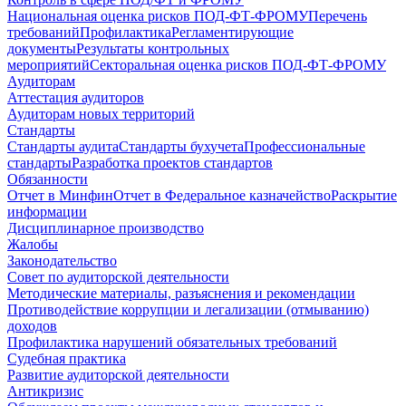
Национальная оценка рисков ПОД-ФТ-ФРОМУ
Перечень
требований
Профилактика
Регламентирующие
документы
Результаты контрольных
мероприятий
Секторальная оценка рисков ПОД-ФТ-ФРОМУ
Аудиторам
Аттестация аудиторов
Аудиторам новых территорий
Стандарты
Стандарты аудита
Стандарты бухучета
Профессиональные
стандарты
Разработка проектов стандартов
Обязанности
Отчет в Минфин
Отчет в Федеральное казначейство
Раскрытие
информации
Дисциплинарное производство
Жалобы
Законодательство
Совет по аудиторской деятельности
Методические материалы, разъяснения и рекомендации
Противодействие коррупции и легализации (отмыванию)
доходов
Профилактика нарушений обязательных требований
Судебная практика
Развитие аудиторской деятельности
Антикризис