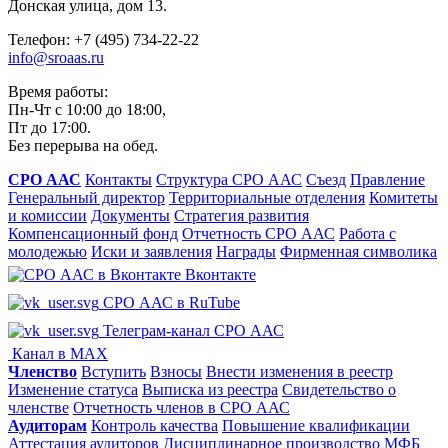
Донская улица, дом 13.
Телефон: +7 (495) 734-22-22
info@sroaas.ru
Время работы:
Пн-Чт с 10:00 до 18:00,
Пт до 17:00.
Без перерыва на обед.
СРО ААС
Контакты
Структура СРО ААС
Съезд
Правление
Генеральный директор
Территориальные отделения
Комитеты
и комиссии
Документы
Стратегия развития
Компенсационный фонд
Отчетность СРО ААС
Работа с
молодежью
Иски и заявления
Награды
Фирменная символика
Вконтакте
СРО ААС в RuTube
Телеграм-канал СРО ААС
Канал в MAX
Членство
Вступить
Взносы
Внести изменения в реестр
Изменение статуса
Выписка из реестра
Свидетельство о
членстве
Отчетность членов в СРО ААС
Аудиторам
Контроль качества
Повышение квалификации
Аттестация аудиторов
Дисциплинарное производство
МФБ