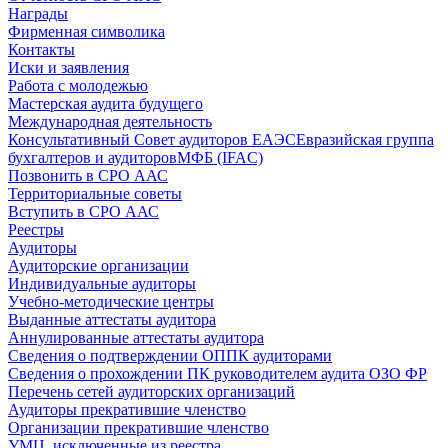
Награды
Фирменная символика
Контакты
Иски и заявления
Работа с молодежью
Мастерская аудита будущего
Международная деятельность
Консультативный Совет аудиторов ЕАЭС
Евразийская группа
бухгалтеров и аудиторов
МФБ (IFAC)
Позвонить в СРО ААС
Территориальные советы
Вступить в СРО ААС
Реестры
Аудиторы
Аудиторские организации
Индивидуальные аудиторы
Учебно-методические центры
Выданные аттестаты аудитора
Аннулированные аттестаты аудитора
Сведения о подтверждении ОППК аудиторами
Сведения о прохождении ПК руководителем аудита ОЗО ФР
Перечень сетей аудиторских организаций
Аудиторы прекратившие членство
Организации прекратившие членство
УМЦ, исключенные из реестра