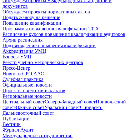
Обсуждаем проекты международных стандартов и
документов
Обсуждаем проекты нормативных актов
Подать жалобу на решение
Повышение квалификации
Программы повышения квалификации 2026
Расписание курсов повышения квалификации аудиторов
Архив расписания
Подтверждение повышения квалификации
Аккредитация УМЦ
Взносы УМЦ
Реестр учебно-методических центров
Пресс-Центр
Новости СРО ААС
Судебная практика
Официальные новости
Проекты нормативных актов
Региональные новости
Центральный совет
Северо-Западный совет
Приволжский
совет
Южный совет
Уральский совет
Сибирско-
Дальневосточный совет
Публикации
Вестник
Журнал Аудит
Международное сотрудничество