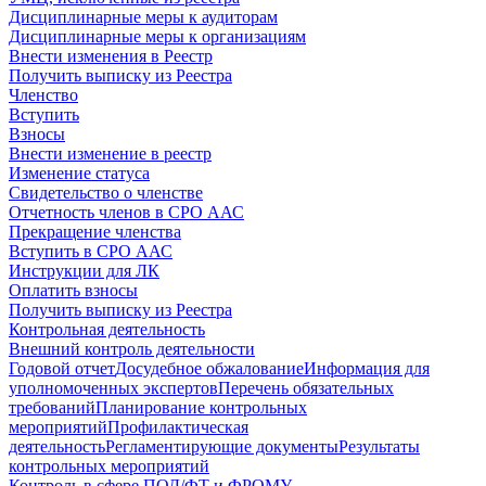
Дисциплинарные меры к аудиторам
Дисциплинарные меры к организациям
Внести изменения в Реестр
Получить выписку из Реестра
Членство
Вступить
Взносы
Внести изменение в реестр
Изменение статуса
Свидетельство о членстве
Отчетность членов в СРО ААС
Прекращение членства
Вступить в СРО ААС
Инструкции для ЛК
Оплатить взносы
Получить выписку из Реестра
Контрольная деятельность
Внешний контроль деятельности
Годовой отчет
Досудебное обжалование
Информация для
уполномоченных экспертов
Перечень обязательных
требований
Планирование контрольных
мероприятий
Профилактическая
деятельность
Регламентирующие документы
Результаты
контрольных мероприятий
Контроль в сфере ПОД/ФТ и ФРОМУ