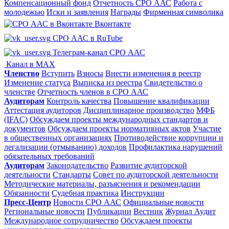
Компенсационный фонд
Отчетность СРО ААС
Работа с
молодежью
Иски и заявления
Награды
Фирменная символика
Вконтакте
СРО ААС в RuTube
Телеграм-канал СРО ААС
Канал в MAX
Членство
Вступить
Взносы
Внести изменения в реестр
Изменение статуса
Выписка из реестра
Свидетельство о
членстве
Отчетность членов в СРО ААС
Аудиторам
Контроль качества
Повышение квалификации
Аттестация аудиторов
Дисциплинарное производство
МФБ
(IFAC)
Обсуждаем проекты международных стандартов и
документов
Обсуждаем проекты нормативных актов
Участие
в общественных организациях
Противодействие коррупции и
легализации (отмыванию) доходов
Профилактика нарушений
обязательных требований
Аудиторам
Законодательство
Развитие аудиторской
деятельности
Стандарты
Совет по аудиторской деятельности
Методические материалы, разъяснения и рекомендации
Обязанности
Судебная практика
Инструкции
Пресс-Центр
Новости СРО ААС
Официальные новости
Региональные новости
Публикации
Вестник
Журнал Аудит
Международное сотрудничество
Обсуждаем проекты