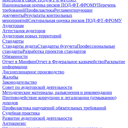
Национальная оценка рисков ПОД-ФТ-ФРОМУ
Перечень
требований
Профилактика
Регламентирующие
документы
Результаты контрольных
мероприятий
Секторальная оценка рисков ПОД-ФТ-ФРОМУ
Аудиторам
Аттестация аудиторов
Аудиторам новых территорий
Стандарты
Стандарты аудита
Стандарты бухучета
Профессиональные
стандарты
Разработка проектов стандартов
Обязанности
Отчет в Минфин
Отчет в Федеральное казначейство
Раскрытие
информации
Дисциплинарное производство
Жалобы
Законодательство
Совет по аудиторской деятельности
Методические материалы, разъяснения и рекомендации
Противодействие коррупции и легализации (отмыванию)
доходов
Профилактика нарушений обязательных требований
Судебная практика
Развитие аудиторской деятельности
Антикризис