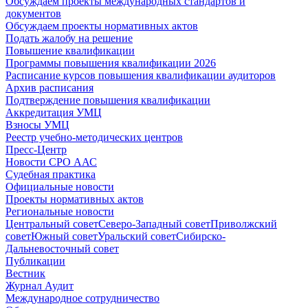
Обсуждаем проекты международных стандартов и
документов
Обсуждаем проекты нормативных актов
Подать жалобу на решение
Повышение квалификации
Программы повышения квалификации 2026
Расписание курсов повышения квалификации аудиторов
Архив расписания
Подтверждение повышения квалификации
Аккредитация УМЦ
Взносы УМЦ
Реестр учебно-методических центров
Пресс-Центр
Новости СРО ААС
Судебная практика
Официальные новости
Проекты нормативных актов
Региональные новости
Центральный совет
Северо-Западный совет
Приволжский
совет
Южный совет
Уральский совет
Сибирско-
Дальневосточный совет
Публикации
Вестник
Журнал Аудит
Международное сотрудничество