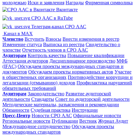
молодежью
Иски и заявления
Награды
Фирменная символика
Вконтакте
СРО ААС в RuTube
Телеграм-канал СРО ААС
Канал в MAX
Членство
Вступить
Взносы
Внести изменения в реестр
Изменение статуса
Выписка из реестра
Свидетельство о
членстве
Отчетность членов в СРО ААС
Аудиторам
Контроль качества
Повышение квалификации
Аттестация аудиторов
Дисциплинарное производство
МФБ
(IFAC)
Обсуждаем проекты международных стандартов и
документов
Обсуждаем проекты нормативных актов
Участие
в общественных организациях
Противодействие коррупции и
легализации (отмыванию) доходов
Профилактика нарушений
обязательных требований
Аудиторам
Законодательство
Развитие аудиторской
деятельности
Стандарты
Совет по аудиторской деятельности
Методические материалы, разъяснения и рекомендации
Обязанности
Судебная практика
Инструкции
Пресс-Центр
Новости СРО ААС
Официальные новости
Региональные новости
Публикации
Вестник
Журнал Аудит
Международное сотрудничество
Обсуждаем проекты
международных стандартов