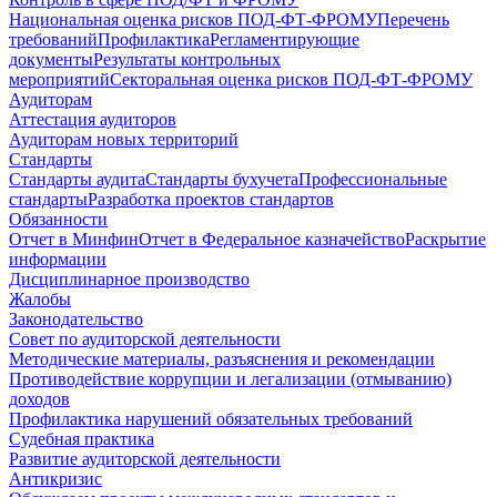
Национальная оценка рисков ПОД-ФТ-ФРОМУ
Перечень
требований
Профилактика
Регламентирующие
документы
Результаты контрольных
мероприятий
Секторальная оценка рисков ПОД-ФТ-ФРОМУ
Аудиторам
Аттестация аудиторов
Аудиторам новых территорий
Стандарты
Стандарты аудита
Стандарты бухучета
Профессиональные
стандарты
Разработка проектов стандартов
Обязанности
Отчет в Минфин
Отчет в Федеральное казначейство
Раскрытие
информации
Дисциплинарное производство
Жалобы
Законодательство
Совет по аудиторской деятельности
Методические материалы, разъяснения и рекомендации
Противодействие коррупции и легализации (отмыванию)
доходов
Профилактика нарушений обязательных требований
Судебная практика
Развитие аудиторской деятельности
Антикризис