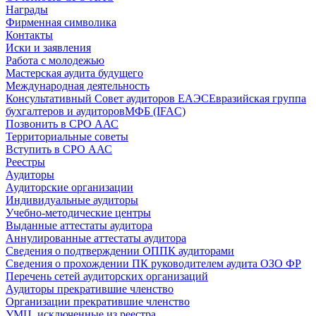
Награды
Фирменная символика
Контакты
Иски и заявления
Работа с молодежью
Мастерская аудита будущего
Международная деятельность
Консультативный Совет аудиторов ЕАЭС
Евразийская группа
бухгалтеров и аудиторов
МФБ (IFAC)
Позвонить в СРО ААС
Территориальные советы
Вступить в СРО ААС
Реестры
Аудиторы
Аудиторские организации
Индивидуальные аудиторы
Учебно-методические центры
Выданные аттестаты аудитора
Аннулированные аттестаты аудитора
Сведения о подтверждении ОППК аудиторами
Сведения о прохождении ПК руководителем аудита ОЗО ФР
Перечень сетей аудиторских организаций
Аудиторы прекратившие членство
Организации прекратившие членство
УМЦ, исключенные из реестра