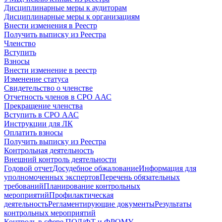
Дисциплинарные меры к аудиторам
Дисциплинарные меры к организациям
Внести изменения в Реестр
Получить выписку из Реестра
Членство
Вступить
Взносы
Внести изменение в реестр
Изменение статуса
Свидетельство о членстве
Отчетность членов в СРО ААС
Прекращение членства
Вступить в СРО ААС
Инструкции для ЛК
Оплатить взносы
Получить выписку из Реестра
Контрольная деятельность
Внешний контроль деятельности
Годовой отчет
Досудебное обжалование
Информация для
уполномоченных экспертов
Перечень обязательных
требований
Планирование контрольных
мероприятий
Профилактическая
деятельность
Регламентирующие документы
Результаты
контрольных мероприятий
Контроль в сфере ПОД/ФТ и ФРОМУ