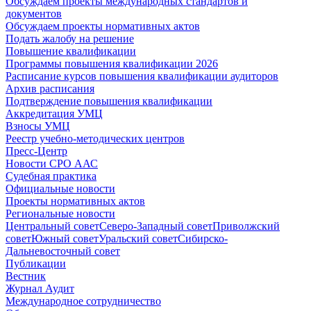
Обсуждаем проекты международных стандартов и
документов
Обсуждаем проекты нормативных актов
Подать жалобу на решение
Повышение квалификации
Программы повышения квалификации 2026
Расписание курсов повышения квалификации аудиторов
Архив расписания
Подтверждение повышения квалификации
Аккредитация УМЦ
Взносы УМЦ
Реестр учебно-методических центров
Пресс-Центр
Новости СРО ААС
Судебная практика
Официальные новости
Проекты нормативных актов
Региональные новости
Центральный совет
Северо-Западный совет
Приволжский
совет
Южный совет
Уральский совет
Сибирско-
Дальневосточный совет
Публикации
Вестник
Журнал Аудит
Международное сотрудничество