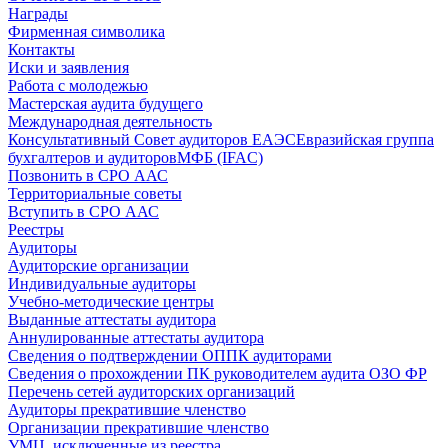
Награды
Фирменная символика
Контакты
Иски и заявления
Работа с молодежью
Мастерская аудита будущего
Международная деятельность
Консультативный Совет аудиторов ЕАЭС
Евразийская группа
бухгалтеров и аудиторов
МФБ (IFAC)
Позвонить в СРО ААС
Территориальные советы
Вступить в СРО ААС
Реестры
Аудиторы
Аудиторские организации
Индивидуальные аудиторы
Учебно-методические центры
Выданные аттестаты аудитора
Аннулированные аттестаты аудитора
Сведения о подтверждении ОППК аудиторами
Сведения о прохождении ПК руководителем аудита ОЗО ФР
Перечень сетей аудиторских организаций
Аудиторы прекратившие членство
Организации прекратившие членство
УМЦ, исключенные из реестра