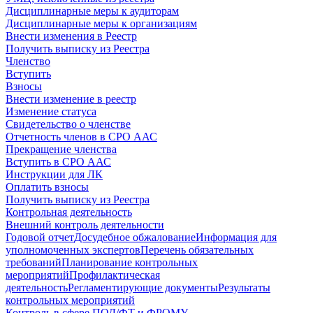
Дисциплинарные меры к аудиторам
Дисциплинарные меры к организациям
Внести изменения в Реестр
Получить выписку из Реестра
Членство
Вступить
Взносы
Внести изменение в реестр
Изменение статуса
Свидетельство о членстве
Отчетность членов в СРО ААС
Прекращение членства
Вступить в СРО ААС
Инструкции для ЛК
Оплатить взносы
Получить выписку из Реестра
Контрольная деятельность
Внешний контроль деятельности
Годовой отчет
Досудебное обжалование
Информация для
уполномоченных экспертов
Перечень обязательных
требований
Планирование контрольных
мероприятий
Профилактическая
деятельность
Регламентирующие документы
Результаты
контрольных мероприятий
Контроль в сфере ПОД/ФТ и ФРОМУ