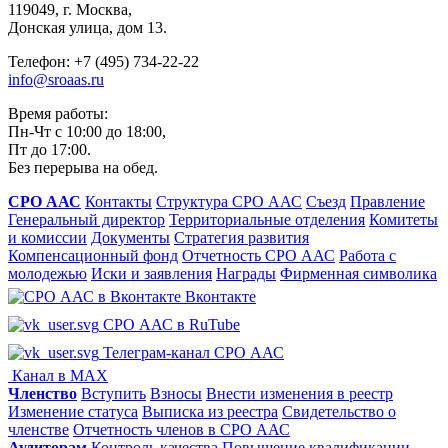
119049, г. Москва,
Донская улица, дом 13.
Телефон: +7 (495) 734-22-22
info@sroaas.ru
Время работы:
Пн-Чт с 10:00 до 18:00,
Пт до 17:00.
Без перерыва на обед.
СРО ААС
Контакты
Структура СРО ААС
Съезд
Правление
Генеральный директор
Территориальные отделения
Комитеты
и комиссии
Документы
Стратегия развития
Компенсационный фонд
Отчетность СРО ААС
Работа с
молодежью
Иски и заявления
Награды
Фирменная символика
Вконтакте
СРО ААС в RuTube
Телеграм-канал СРО ААС
Канал в MAX
Членство
Вступить
Взносы
Внести изменения в реестр
Изменение статуса
Выписка из реестра
Свидетельство о
членстве
Отчетность членов в СРО ААС
Аудиторам
Контроль качества
Повышение квалификации