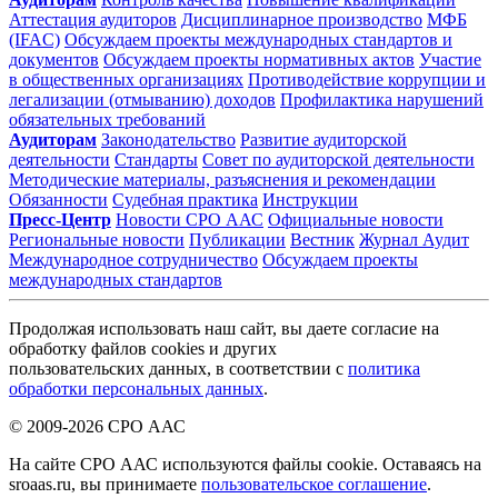
Аттестация аудиторов
Дисциплинарное производство
МФБ
(IFAC)
Обсуждаем проекты международных стандартов и
документов
Обсуждаем проекты нормативных актов
Участие
в общественных организациях
Противодействие коррупции и
легализации (отмыванию) доходов
Профилактика нарушений
обязательных требований
Аудиторам
Законодательство
Развитие аудиторской
деятельности
Стандарты
Совет по аудиторской деятельности
Методические материалы, разъяснения и рекомендации
Обязанности
Судебная практика
Инструкции
Пресс-Центр
Новости СРО ААС
Официальные новости
Региональные новости
Публикации
Вестник
Журнал Аудит
Международное сотрудничество
Обсуждаем проекты
международных стандартов
Продолжая использовать наш сайт, вы даете согласие на
обработку файлов cookies и других
пользовательских данных, в соответствии с
политика
обработки персональных данных
.
© 2009-2026 СРО ААС
На сайте СРО ААС используются файлы cookie. Оставаясь на
sroaas.ru, вы принимаете
пользовательское соглашение
.