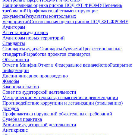
Национальная оценка рисков ПОД-ФТ-ФРОМУ
Перечень
требований
Профилактика
Регламентирующие
документы
Результаты контрольных
мероприятий
Секторальная оценка рисков ПОД-ФТ-ФРОМУ
Аудиторам
Аттестация аудиторов
Аудиторам новых территорий
Стандарты
Стандарты аудита
Стандарты бухучета
Профессиональные
стандарты
Разработка проектов стандартов
Обязанности
Отчет в Минфин
Отчет в Федеральное казначейство
Раскрытие
информации
Дисциплинарное производство
Жалобы
Законодательство
Совет по аудиторской деятельности
Методические материалы, разъяснения и рекомендации
Противодействие коррупции и легализации (отмыванию)
доходов
Профилактика нарушений обязательных требований
Судебная практика
Развитие аудиторской деятельности
Антикризис