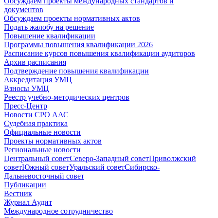
Обсуждаем проекты международных стандартов и
документов
Обсуждаем проекты нормативных актов
Подать жалобу на решение
Повышение квалификации
Программы повышения квалификации 2026
Расписание курсов повышения квалификации аудиторов
Архив расписания
Подтверждение повышения квалификации
Аккредитация УМЦ
Взносы УМЦ
Реестр учебно-методических центров
Пресс-Центр
Новости СРО ААС
Судебная практика
Официальные новости
Проекты нормативных актов
Региональные новости
Центральный совет
Северо-Западный совет
Приволжский
совет
Южный совет
Уральский совет
Сибирско-
Дальневосточный совет
Публикации
Вестник
Журнал Аудит
Международное сотрудничество