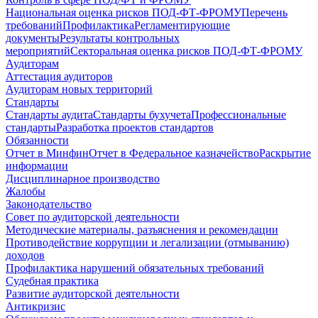
Национальная оценка рисков ПОД-ФТ-ФРОМУ
Перечень
требований
Профилактика
Регламентирующие
документы
Результаты контрольных
мероприятий
Секторальная оценка рисков ПОД-ФТ-ФРОМУ
Аудиторам
Аттестация аудиторов
Аудиторам новых территорий
Стандарты
Стандарты аудита
Стандарты бухучета
Профессиональные
стандарты
Разработка проектов стандартов
Обязанности
Отчет в Минфин
Отчет в Федеральное казначейство
Раскрытие
информации
Дисциплинарное производство
Жалобы
Законодательство
Совет по аудиторской деятельности
Методические материалы, разъяснения и рекомендации
Противодействие коррупции и легализации (отмыванию)
доходов
Профилактика нарушений обязательных требований
Судебная практика
Развитие аудиторской деятельности
Антикризис