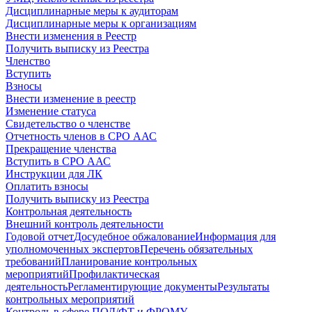
Дисциплинарные меры к аудиторам
Дисциплинарные меры к организациям
Внести изменения в Реестр
Получить выписку из Реестра
Членство
Вступить
Взносы
Внести изменение в реестр
Изменение статуса
Свидетельство о членстве
Отчетность членов в СРО ААС
Прекращение членства
Вступить в СРО ААС
Инструкции для ЛК
Оплатить взносы
Получить выписку из Реестра
Контрольная деятельность
Внешний контроль деятельности
Годовой отчет
Досудебное обжалование
Информация для
уполномоченных экспертов
Перечень обязательных
требований
Планирование контрольных
мероприятий
Профилактическая
деятельность
Регламентирующие документы
Результаты
контрольных мероприятий
Контроль в сфере ПОД/ФТ и ФРОМУ