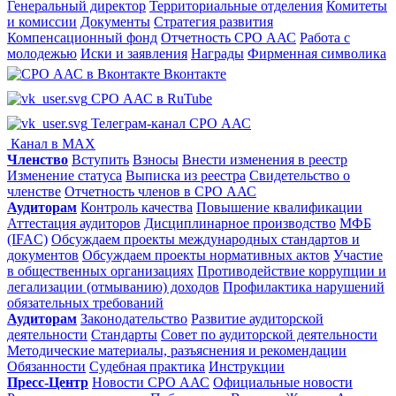
Генеральный директор
Территориальные отделения
Комитеты
и комиссии
Документы
Стратегия развития
Компенсационный фонд
Отчетность СРО ААС
Работа с
молодежью
Иски и заявления
Награды
Фирменная символика
Вконтакте
СРО ААС в RuTube
Телеграм-канал СРО ААС
Канал в MAX
Членство
Вступить
Взносы
Внести изменения в реестр
Изменение статуса
Выписка из реестра
Свидетельство о
членстве
Отчетность членов в СРО ААС
Аудиторам
Контроль качества
Повышение квалификации
Аттестация аудиторов
Дисциплинарное производство
МФБ
(IFAC)
Обсуждаем проекты международных стандартов и
документов
Обсуждаем проекты нормативных актов
Участие
в общественных организациях
Противодействие коррупции и
легализации (отмыванию) доходов
Профилактика нарушений
обязательных требований
Аудиторам
Законодательство
Развитие аудиторской
деятельности
Стандарты
Совет по аудиторской деятельности
Методические материалы, разъяснения и рекомендации
Обязанности
Судебная практика
Инструкции
Пресс-Центр
Новости СРО ААС
Официальные новости