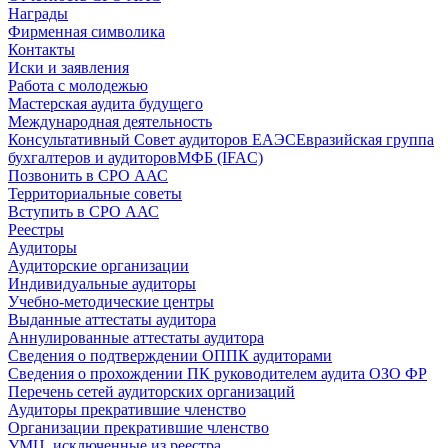
Награды
Фирменная символика
Контакты
Иски и заявления
Работа с молодежью
Мастерская аудита будущего
Международная деятельность
Консультативный Совет аудиторов ЕАЭС
Евразийская группа
бухгалтеров и аудиторов
МФБ (IFAC)
Позвонить в СРО ААС
Территориальные советы
Вступить в СРО ААС
Реестры
Аудиторы
Аудиторские организации
Индивидуальные аудиторы
Учебно-методические центры
Выданные аттестаты аудитора
Аннулированные аттестаты аудитора
Сведения о подтверждении ОППК аудиторами
Сведения о прохождении ПК руководителем аудита ОЗО ФР
Перечень сетей аудиторских организаций
Аудиторы прекратившие членство
Организации прекратившие членство
УМЦ, исключенные из реестра