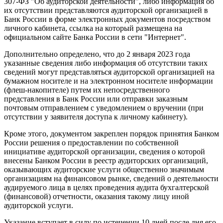
307-ФЗ "Об аудиторской деятельности", либо информация об
их отсутствии представляются аудиторской организацией в
Банк России в форме электронных документов посредством
личного кабинета, ссылка на который размещена на
официальном сайте Банка России в сети "Интернет".
Дополнительно определено, что до 2 января 2023 года
указанные сведения либо информация об отсутствии таких
сведений могут представляться аудиторской организацией на
бумажном носителе и на электронном носителе информации
(флеш-накопителе) путем их непосредственного
представления в Банк России или отправки заказным
почтовым отправлением с уведомлением о вручении (при
отсутствии у заявителя доступа к личному кабинету).
Кроме этого, документом закреплен порядок принятия Банком
России решения о предоставлении по собственной
инициативе аудиторской организации, сведения о которой
внесены Банком России в реестр аудиторских организаций,
оказывающих аудиторские услуги общественно значимым
организациям на финансовом рынке, сведений о деятельности
аудируемого лица в целях проведения аудита бухгалтерской
(финансовой) отчетности, оказания такому лицу иной
аудиторской услуги.
Указание вступает в силу по истечении 10 дней после дня его