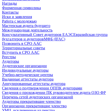
Награды
Фирменная символика
Контакты
Иски и заявления
Работа с молодежью
Мастерская аудита будущего
Международная деятельность
Консультативный Совет аудиторов ЕАЭС
Евразийская группа
бухгалтеров и аудиторов
МФБ (IFAC)
Позвонить в СРО ААС
Территориальные советы
Вступить в СРО ААС
Реестры
Аудиторы
Аудиторские организации
Индивидуальные аудиторы
Учебно-методические центры
Выданные аттестаты аудитора
Аннулированные аттестаты аудитора
Сведения о подтверждении ОППК аудиторами
Сведения о прохождении ПК руководителем аудита ОЗО ФР
Перечень сетей аудиторских организаций
Аудиторы прекратившие членство
Организации прекратившие членство
УМЦ, исключенные из реестра