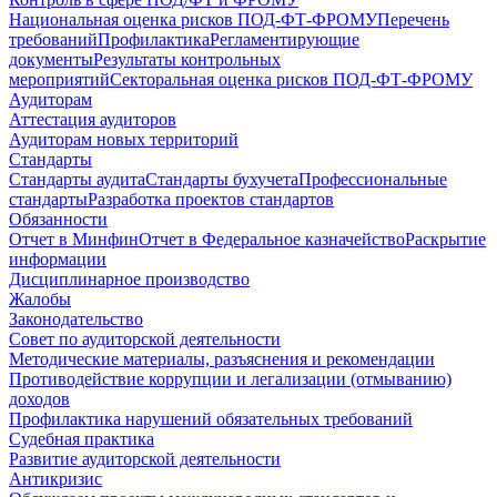
Национальная оценка рисков ПОД-ФТ-ФРОМУ
Перечень
требований
Профилактика
Регламентирующие
документы
Результаты контрольных
мероприятий
Секторальная оценка рисков ПОД-ФТ-ФРОМУ
Аудиторам
Аттестация аудиторов
Аудиторам новых территорий
Стандарты
Стандарты аудита
Стандарты бухучета
Профессиональные
стандарты
Разработка проектов стандартов
Обязанности
Отчет в Минфин
Отчет в Федеральное казначейство
Раскрытие
информации
Дисциплинарное производство
Жалобы
Законодательство
Совет по аудиторской деятельности
Методические материалы, разъяснения и рекомендации
Противодействие коррупции и легализации (отмыванию)
доходов
Профилактика нарушений обязательных требований
Судебная практика
Развитие аудиторской деятельности
Антикризис