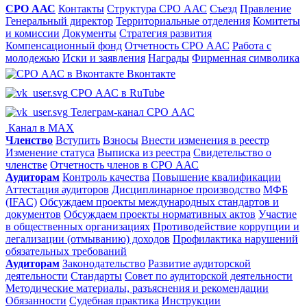
СРО ААС
Контакты
Структура СРО ААС
Съезд
Правление
Генеральный директор
Территориальные отделения
Комитеты
и комиссии
Документы
Стратегия развития
Компенсационный фонд
Отчетность СРО ААС
Работа с
молодежью
Иски и заявления
Награды
Фирменная символика
Вконтакте
СРО ААС в RuTube
Телеграм-канал СРО ААС
Канал в MAX
Членство
Вступить
Взносы
Внести изменения в реестр
Изменение статуса
Выписка из реестра
Свидетельство о
членстве
Отчетность членов в СРО ААС
Аудиторам
Контроль качества
Повышение квалификации
Аттестация аудиторов
Дисциплинарное производство
МФБ
(IFAC)
Обсуждаем проекты международных стандартов и
документов
Обсуждаем проекты нормативных актов
Участие
в общественных организациях
Противодействие коррупции и
легализации (отмыванию) доходов
Профилактика нарушений
обязательных требований
Аудиторам
Законодательство
Развитие аудиторской
деятельности
Стандарты
Совет по аудиторской деятельности
Методические материалы, разъяснения и рекомендации
Обязанности
Судебная практика
Инструкции