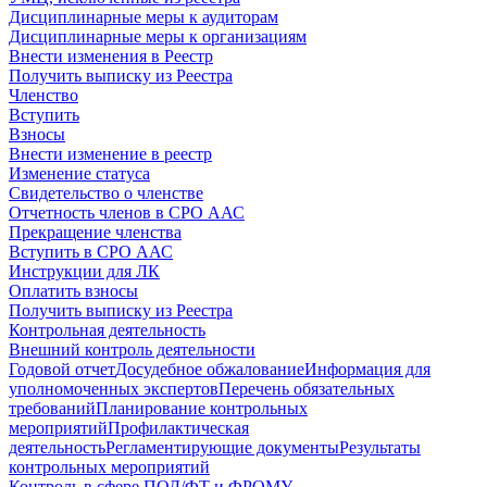
Дисциплинарные меры к аудиторам
Дисциплинарные меры к организациям
Внести изменения в Реестр
Получить выписку из Реестра
Членство
Вступить
Взносы
Внести изменение в реестр
Изменение статуса
Свидетельство о членстве
Отчетность членов в СРО ААС
Прекращение членства
Вступить в СРО ААС
Инструкции для ЛК
Оплатить взносы
Получить выписку из Реестра
Контрольная деятельность
Внешний контроль деятельности
Годовой отчет
Досудебное обжалование
Информация для
уполномоченных экспертов
Перечень обязательных
требований
Планирование контрольных
мероприятий
Профилактическая
деятельность
Регламентирующие документы
Результаты
контрольных мероприятий
Контроль в сфере ПОД/ФТ и ФРОМУ