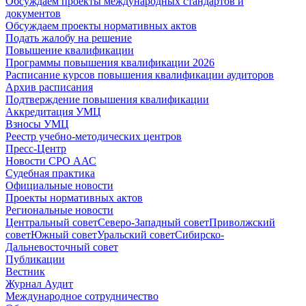
Обсуждаем проекты международных стандартов и
документов
Обсуждаем проекты нормативных актов
Подать жалобу на решение
Повышение квалификации
Программы повышения квалификации 2026
Расписание курсов повышения квалификации аудиторов
Архив расписания
Подтверждение повышения квалификации
Аккредитация УМЦ
Взносы УМЦ
Реестр учебно-методических центров
Пресс-Центр
Новости СРО ААС
Судебная практика
Официальные новости
Проекты нормативных актов
Региональные новости
Центральный совет
Северо-Западный совет
Приволжский
совет
Южный совет
Уральский совет
Сибирско-
Дальневосточный совет
Публикации
Вестник
Журнал Аудит
Международное сотрудничество