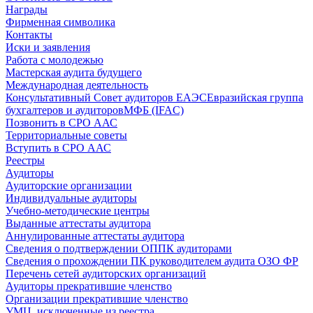
Награды
Фирменная символика
Контакты
Иски и заявления
Работа с молодежью
Мастерская аудита будущего
Международная деятельность
Консультативный Совет аудиторов ЕАЭС
Евразийская группа
бухгалтеров и аудиторов
МФБ (IFAC)
Позвонить в СРО ААС
Территориальные советы
Вступить в СРО ААС
Реестры
Аудиторы
Аудиторские организации
Индивидуальные аудиторы
Учебно-методические центры
Выданные аттестаты аудитора
Аннулированные аттестаты аудитора
Сведения о подтверждении ОППК аудиторами
Сведения о прохождении ПК руководителем аудита ОЗО ФР
Перечень сетей аудиторских организаций
Аудиторы прекратившие членство
Организации прекратившие членство
УМЦ, исключенные из реестра