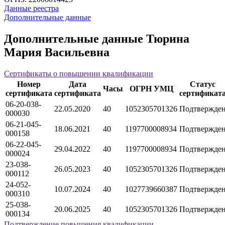
Данные реестра
Дополнительные данные
Дополнительные данные Тюрина
Мария Васильевна
Сертификаты о повышении квалификации
Номер
Дата
Статус
Часы
ОГРН УМЦ
сертификата
сертификата
сертификат
06-20-038-
22.05.2020
40
1052305701326
Подтвержде
000030
06-21-045-
18.06.2021
40
1197700008934
Подтвержде
000158
06-22-045-
29.04.2022
40
1197700008934
Подтвержде
000024
23-038-
26.05.2023
40
1052305701326
Подтвержде
000112
24-052-
10.07.2024
40
1027739660387
Подтвержде
000310
25-038-
20.06.2025
40
1052305701326
Подтвержде
000134
Подтверждение повышения квалификации