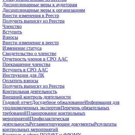
Дисциплинарные меры к аудиторам
Дисциплинарные меры к организациям
Внести изменения в Реестр
Получить выписку из Реестра
Членство
Вступить
Взносы
Внести изменение в реестр
Изменение статуса
Свидетельство о членстве
Отчетность членов в СРО ААС
Прекращение членства
Вступить в СРО ААС
Инструкции для ЛК
Оплатить взносы
Получить выписку из Реестра
Контрольная деятельность
Внешний контроль деятельности
Годовой отчет
Досудебное обжалование
Информация для
уполномоченных экспертов
Перечень обязательных
требований
Планирование контрольных
мероприятий
Профилактическая
деятельность
Регламентирующие документы
Результаты
контрольных мероприятий
Контроль в сфере ПОД/ФТ и ФРОМУ