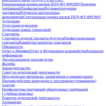
Национальная оценка рисков ПОД-ФТ-ФРОМУ
Перечень
требований
Профилактика
Регламентирующие
документы
Результаты контрольных
мероприятий
Секторальная оценка рисков ПОД-ФТ-ФРОМУ
Аудиторам
Аттестация аудиторов
Аудиторам новых территорий
Стандарты
Стандарты аудита
Стандарты бухучета
Профессиональные
стандарты
Разработка проектов стандартов
Обязанности
Отчет в Минфин
Отчет в Федеральное казначейство
Раскрытие
информации
Дисциплинарное производство
Жалобы
Законодательство
Совет по аудиторской деятельности
Методические материалы, разъяснения и рекомендации
Противодействие коррупции и легализации (отмыванию)
доходов
Профилактика нарушений обязательных требований
Судебная практика
Развитие аудиторской деятельности
Антикризис