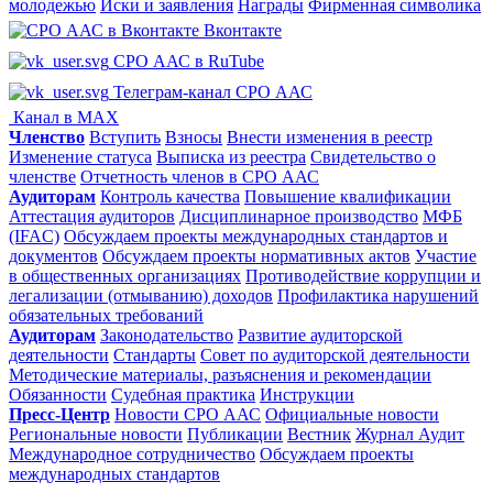
молодежью
Иски и заявления
Награды
Фирменная символика
Вконтакте
СРО ААС в RuTube
Телеграм-канал СРО ААС
Канал в MAX
Членство
Вступить
Взносы
Внести изменения в реестр
Изменение статуса
Выписка из реестра
Свидетельство о
членстве
Отчетность членов в СРО ААС
Аудиторам
Контроль качества
Повышение квалификации
Аттестация аудиторов
Дисциплинарное производство
МФБ
(IFAC)
Обсуждаем проекты международных стандартов и
документов
Обсуждаем проекты нормативных актов
Участие
в общественных организациях
Противодействие коррупции и
легализации (отмыванию) доходов
Профилактика нарушений
обязательных требований
Аудиторам
Законодательство
Развитие аудиторской
деятельности
Стандарты
Совет по аудиторской деятельности
Методические материалы, разъяснения и рекомендации
Обязанности
Судебная практика
Инструкции
Пресс-Центр
Новости СРО ААС
Официальные новости
Региональные новости
Публикации
Вестник
Журнал Аудит
Международное сотрудничество
Обсуждаем проекты
международных стандартов