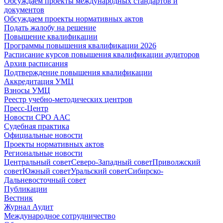
Обсуждаем проекты международных стандартов и
документов
Обсуждаем проекты нормативных актов
Подать жалобу на решение
Повышение квалификации
Программы повышения квалификации 2026
Расписание курсов повышения квалификации аудиторов
Архив расписания
Подтверждение повышения квалификации
Аккредитация УМЦ
Взносы УМЦ
Реестр учебно-методических центров
Пресс-Центр
Новости СРО ААС
Судебная практика
Официальные новости
Проекты нормативных актов
Региональные новости
Центральный совет
Северо-Западный совет
Приволжский
совет
Южный совет
Уральский совет
Сибирско-
Дальневосточный совет
Публикации
Вестник
Журнал Аудит
Международное сотрудничество