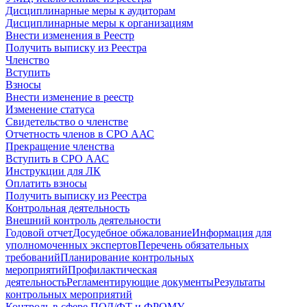
Дисциплинарные меры к аудиторам
Дисциплинарные меры к организациям
Внести изменения в Реестр
Получить выписку из Реестра
Членство
Вступить
Взносы
Внести изменение в реестр
Изменение статуса
Свидетельство о членстве
Отчетность членов в СРО ААС
Прекращение членства
Вступить в СРО ААС
Инструкции для ЛК
Оплатить взносы
Получить выписку из Реестра
Контрольная деятельность
Внешний контроль деятельности
Годовой отчет
Досудебное обжалование
Информация для
уполномоченных экспертов
Перечень обязательных
требований
Планирование контрольных
мероприятий
Профилактическая
деятельность
Регламентирующие документы
Результаты
контрольных мероприятий
Контроль в сфере ПОД/ФТ и ФРОМУ