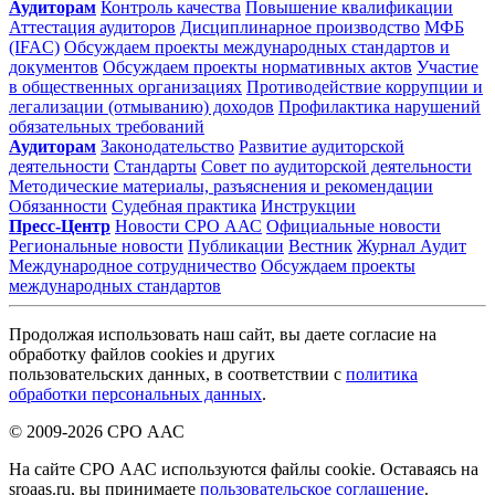
Аудиторам
Контроль качества
Повышение квалификации
Аттестация аудиторов
Дисциплинарное производство
МФБ
(IFAC)
Обсуждаем проекты международных стандартов и
документов
Обсуждаем проекты нормативных актов
Участие
в общественных организациях
Противодействие коррупции и
легализации (отмыванию) доходов
Профилактика нарушений
обязательных требований
Аудиторам
Законодательство
Развитие аудиторской
деятельности
Стандарты
Совет по аудиторской деятельности
Методические материалы, разъяснения и рекомендации
Обязанности
Судебная практика
Инструкции
Пресс-Центр
Новости СРО ААС
Официальные новости
Региональные новости
Публикации
Вестник
Журнал Аудит
Международное сотрудничество
Обсуждаем проекты
международных стандартов
Продолжая использовать наш сайт, вы даете согласие на
обработку файлов cookies и других
пользовательских данных, в соответствии с
политика
обработки персональных данных
.
© 2009-2026 СРО ААС
На сайте СРО ААС используются файлы cookie. Оставаясь на
sroaas.ru, вы принимаете
пользовательское соглашение
.