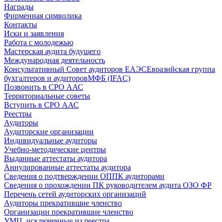
Награды
Фирменная символика
Контакты
Иски и заявления
Работа с молодежью
Мастерская аудита будущего
Международная деятельность
Консультативный Совет аудиторов ЕАЭС
Евразийская группа
бухгалтеров и аудиторов
МФБ (IFAC)
Позвонить в СРО ААС
Территориальные советы
Вступить в СРО ААС
Реестры
Аудиторы
Аудиторские организации
Индивидуальные аудиторы
Учебно-методические центры
Выданные аттестаты аудитора
Аннулированные аттестаты аудитора
Сведения о подтверждении ОППК аудиторами
Сведения о прохождении ПК руководителем аудита ОЗО ФР
Перечень сетей аудиторских организаций
Аудиторы прекратившие членство
Организации прекратившие членство
УМЦ, исключенные из реестра