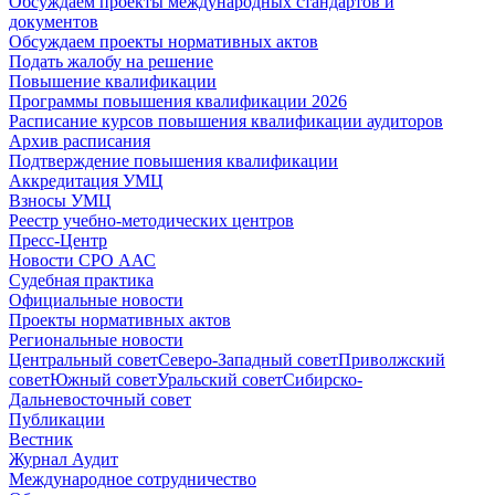
Обсуждаем проекты международных стандартов и
документов
Обсуждаем проекты нормативных актов
Подать жалобу на решение
Повышение квалификации
Программы повышения квалификации 2026
Расписание курсов повышения квалификации аудиторов
Архив расписания
Подтверждение повышения квалификации
Аккредитация УМЦ
Взносы УМЦ
Реестр учебно-методических центров
Пресс-Центр
Новости СРО ААС
Судебная практика
Официальные новости
Проекты нормативных актов
Региональные новости
Центральный совет
Северо-Западный совет
Приволжский
совет
Южный совет
Уральский совет
Сибирско-
Дальневосточный совет
Публикации
Вестник
Журнал Аудит
Международное сотрудничество