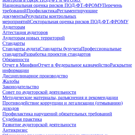
Национальная оценка рисков ПОД-ФТ-ФРОМУ
Перечень
требований
Профилактика
Регламентирующие
документы
Результаты контрольных
мероприятий
Секторальная оценка рисков ПОД-ФТ-ФРОМУ
Аудиторам
Аттестация аудиторов
Аудиторам новых территорий
Стандарты
Стандарты аудита
Стандарты бухучета
Профессиональные
стандарты
Разработка проектов стандартов
Обязанности
Отчет в Минфин
Отчет в Федеральное казначейство
Раскрытие
информации
Дисциплинарное производство
Жалобы
Законодательство
Совет по аудиторской деятельности
Методические материалы, разъяснения и рекомендации
Противодействие коррупции и легализации (отмыванию)
доходов
Профилактика нарушений обязательных требований
Судебная практика
Развитие аудиторской деятельности
Антикризис