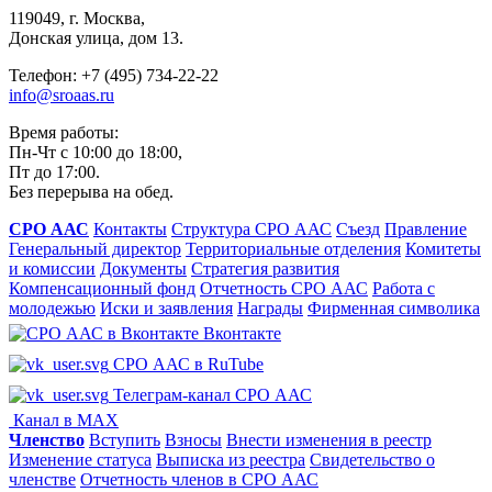
119049, г. Москва,
Донская улица, дом 13.
Телефон: +7 (495) 734-22-22
info@sroaas.ru
Время работы:
Пн-Чт с 10:00 до 18:00,
Пт до 17:00.
Без перерыва на обед.
СРО ААС
Контакты
Структура СРО ААС
Съезд
Правление
Генеральный директор
Территориальные отделения
Комитеты
и комиссии
Документы
Стратегия развития
Компенсационный фонд
Отчетность СРО ААС
Работа с
молодежью
Иски и заявления
Награды
Фирменная символика
Вконтакте
СРО ААС в RuTube
Телеграм-канал СРО ААС
Канал в MAX
Членство
Вступить
Взносы
Внести изменения в реестр
Изменение статуса
Выписка из реестра
Свидетельство о
членстве
Отчетность членов в СРО ААС