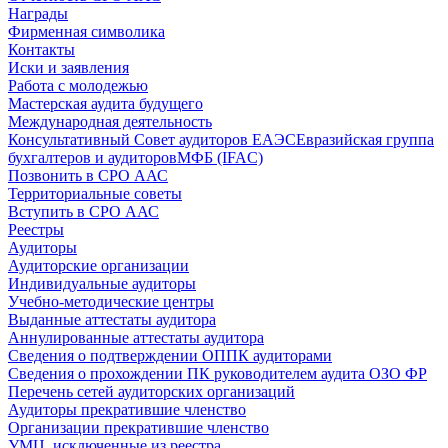
Награды
Фирменная символика
Контакты
Иски и заявления
Работа с молодежью
Мастерская аудита будущего
Международная деятельность
Консультативный Совет аудиторов ЕАЭС
Евразийская группа
бухгалтеров и аудиторов
МФБ (IFAC)
Позвонить в СРО ААС
Территориальные советы
Вступить в СРО ААС
Реестры
Аудиторы
Аудиторские организации
Индивидуальные аудиторы
Учебно-методические центры
Выданные аттестаты аудитора
Аннулированные аттестаты аудитора
Сведения о подтверждении ОППК аудиторами
Сведения о прохождении ПК руководителем аудита ОЗО ФР
Перечень сетей аудиторских организаций
Аудиторы прекратившие членство
Организации прекратившие членство
УМЦ, исключенные из реестра