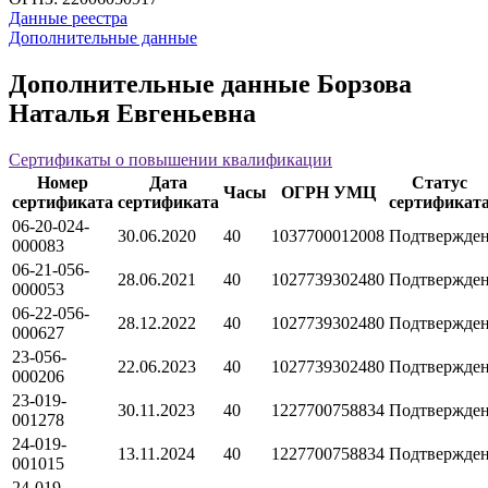
Данные реестра
Дополнительные данные
Дополнительные данные Борзова
Наталья Евгеньевна
Сертификаты о повышении квалификации
Номер
Дата
Статус
Часы
ОГРН УМЦ
сертификата
сертификата
сертификат
06-20-024-
30.06.2020
40
1037700012008
Подтвержде
000083
06-21-056-
28.06.2021
40
1027739302480
Подтвержде
000053
06-22-056-
28.12.2022
40
1027739302480
Подтвержде
000627
23-056-
22.06.2023
40
1027739302480
Подтвержде
000206
23-019-
30.11.2023
40
1227700758834
Подтвержде
001278
24-019-
13.11.2024
40
1227700758834
Подтвержде
001015
24-019-