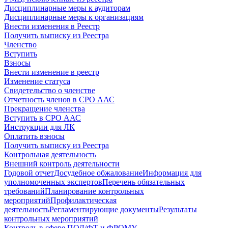
Дисциплинарные меры к аудиторам
Дисциплинарные меры к организациям
Внести изменения в Реестр
Получить выписку из Реестра
Членство
Вступить
Взносы
Внести изменение в реестр
Изменение статуса
Свидетельство о членстве
Отчетность членов в СРО ААС
Прекращение членства
Вступить в СРО ААС
Инструкции для ЛК
Оплатить взносы
Получить выписку из Реестра
Контрольная деятельность
Внешний контроль деятельности
Годовой отчет
Досудебное обжалование
Информация для
уполномоченных экспертов
Перечень обязательных
требований
Планирование контрольных
мероприятий
Профилактическая
деятельность
Регламентирующие документы
Результаты
контрольных мероприятий
Контроль в сфере ПОД/ФТ и ФРОМУ