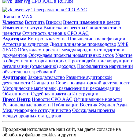
СРО ААС в RuTube
Телеграм-канал СРО ААС
Канал в MAX
Членство
Вступить
Взносы
Внести изменения в реестр
Изменение статуса
Выписка из реестра
Свидетельство о
членстве
Отчетность членов в СРО ААС
Аудиторам
Контроль качества
Повышение квалификации
Аттестация аудиторов
Дисциплинарное производство
МФБ
(IFAC)
Обсуждаем проекты международных стандартов и
документов
Обсуждаем проекты нормативных актов
Участие
в общественных организациях
Противодействие коррупции и
легализации (отмыванию) доходов
Профилактика нарушений
обязательных требований
Аудиторам
Законодательство
Развитие аудиторской
деятельности
Стандарты
Совет по аудиторской деятельности
Методические материалы, разъяснения и рекомендации
Обязанности
Судебная практика
Инструкции
Пресс-Центр
Новости СРО ААС
Официальные новости
Региональные новости
Публикации
Вестник
Журнал Аудит
Международное сотрудничество
Обсуждаем проекты
международных стандартов
Продолжая использовать наш сайт, вы даете согласие на
обработку файлов cookies и других