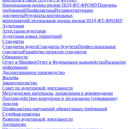
Национальная оценка рисков ПОД-ФТ-ФРОМУ
Перечень
требований
Профилактика
Регламентирующие
документы
Результаты контрольных
мероприятий
Секторальная оценка рисков ПОД-ФТ-ФРОМУ
Аудиторам
Аттестация аудиторов
Аудиторам новых территорий
Стандарты
Стандарты аудита
Стандарты бухучета
Профессиональные
стандарты
Разработка проектов стандартов
Обязанности
Отчет в Минфин
Отчет в Федеральное казначейство
Раскрытие
информации
Дисциплинарное производство
Жалобы
Законодательство
Совет по аудиторской деятельности
Методические материалы, разъяснения и рекомендации
Противодействие коррупции и легализации (отмыванию)
доходов
Профилактика нарушений обязательных требований
Судебная практика
Развитие аудиторской деятельности
Антикризис