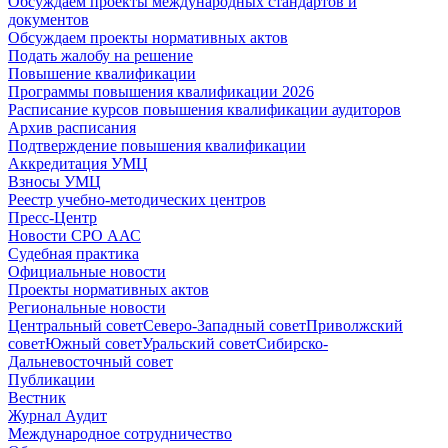
Обсуждаем проекты международных стандартов и
документов
Обсуждаем проекты нормативных актов
Подать жалобу на решение
Повышение квалификации
Программы повышения квалификации 2026
Расписание курсов повышения квалификации аудиторов
Архив расписания
Подтверждение повышения квалификации
Аккредитация УМЦ
Взносы УМЦ
Реестр учебно-методических центров
Пресс-Центр
Новости СРО ААС
Судебная практика
Официальные новости
Проекты нормативных актов
Региональные новости
Центральный совет
Северо-Западный совет
Приволжский
совет
Южный совет
Уральский совет
Сибирско-
Дальневосточный совет
Публикации
Вестник
Журнал Аудит
Международное сотрудничество